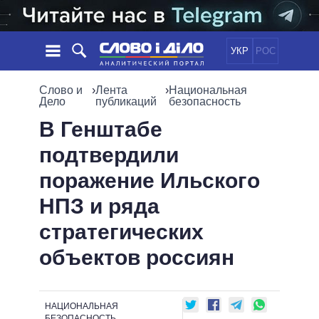
УКР
РОС
НОВОСТИ
Слово и
›
Лента
›
Национальная
Дело
публикаций
безопасность
ОБЕЩАНИЯ
ЛЕНТА
ПОЛИТИКА
В Генштабе
СОБЫТИЯ
ЭКОНОМИКА
подтвердили
ПОЛИТИКИ
СТАТЬИ
ОБЩЕСТВО
поражение Ильского
ИНФОГРАФИКА
МНЕНИЯ
МИР
ВСЕ ПОЛИТИКИ
НПЗ и ряда
ОБЗОРЫ
ПРЕЗИДЕНТ И ОФИС
ВИДЕО
стратегических
ДАЙДЖЕСТЫ
ВЕРХОВНАЯ РАДА
ПОДДЕРЖАТЬ
КАБИНЕТ МИНИСТРОВ
объектов россиян
ГЛАВЫ ОБЛАДМИНИСТРАЦИЙ
СРАВНЕНИЕ ПОЛИТИКОВ
МЭРЫ
НАЦИОНАЛЬНАЯ
ВСЕ ПЕРСОНЫ
БЕЗОПАСНОСТЬ