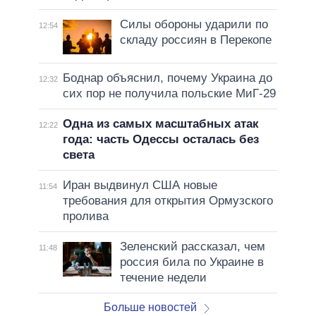
Силы обороны ударили по
12:54
складу россиян в Перекопе
Боднар объяснил, почему Украина до
12:32
сих пор не получила польские МиГ-29
Одна из самых масштабных атак
12:22
года: часть Одессы осталась без
света
Иран выдвинул США новые
11:54
требования для открытия Ормузского
пролива
Зеленский рассказал, чем
11:48
россия била по Украине в
течение недели
Больше новостей