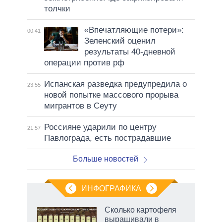
толчки
«Впечатляющие потери»:
00:41
Зеленский оценил
результаты 40-дневной
операции против рф
Испанская разведка предупредила о
23:55
новой попытке массового прорыва
мигрантов в Сеуту
Россияне ударили по центру
21:57
Павлограда, есть пострадавшие
Больше новостей
ИНФОГРАФИКА
 как
Сколько картофеля
чипы
выращивали в