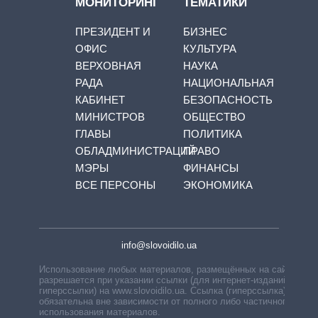
МОНИТОРИНГ
ТЕМАТИКИ
ПРЕЗИДЕНТ И
БИЗНЕС
ОФИС
КУЛЬТУРА
ВЕРХОВНАЯ
НАУКА
РАДА
НАЦИОНАЛЬНАЯ
КАБИНЕТ
БЕЗОПАСНОСТЬ
МИНИСТРОВ
ОБЩЕСТВО
ГЛАВЫ
ПОЛИТИКА
ОБЛАДМИНИСТРАЦИЙ
ПРАВО
МЭРЫ
ФИНАНСЫ
ВСЕ ПЕРСОНЫ
ЭКОНОМИКА
info@slovoidilo.ua
Использование любых материалов, размещённых на сайте,
разрешается при указании ссылки (для интернет-изданий —
гиперссылки) на www.slovoidilo.ua. Ссылка (гиперссылка)
обязательна вне зависимости от полного либо частичного
использования материалов.