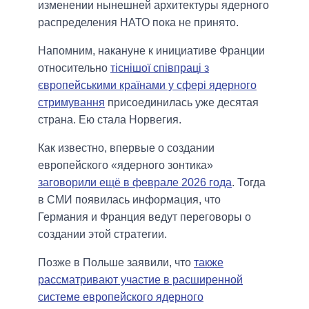
изменении нынешней архитектуры ядерного
распределения НАТО пока не принято.
Напомним, накануне к инициативе Франции
относительно
тіснішої співпраці з
європейськими країнами у сфері ядерного
стримування
присоединилась уже десятая
страна. Ею стала Норвегия.
Как известно, впервые о создании
европейского «ядерного зонтика»
заговорили ещё в феврале 2026 года
. Тогда
в СМИ появилась информация, что
Германия и Франция ведут переговоры о
создании этой стратегии.
Позже в Польше заявили, что
также
рассматривают участие в расширенной
системе европейского ядерного