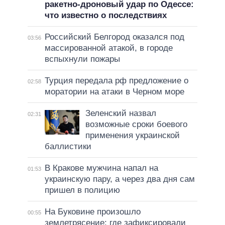
ракетно-дроновый удар по Одессе:
что известно о последствиях
Российский Белгород оказался под
03:56
массированной атакой, в городе
вспыхнули пожары
Турция передала рф предложение о
02:58
моратории на атаки в Черном море
Зеленский назвал
02:31
возможные сроки боевого
применения украинской
баллистики
В Кракове мужчина напал на
01:53
украинскую пару, а через два дня сам
пришел в полицию
На Буковине произошло
00:55
землетрясение: где зафиксировали