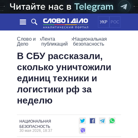
УКР
РОС
НОВОСТИ
Слово и
›
Лента
›
Национальная
Дело
публикаций
безопасность
ОБЕЩАНИЯ
ЛЕНТА
ПОЛИТИКА
В СБУ рассказали,
СОБЫТИЯ
ЭКОНОМИКА
сколько уничтожили
ПОЛИТИКИ
СТАТЬИ
ОБЩЕСТВО
единиц техники и
ИНФОГРАФИКА
МНЕНИЯ
МИР
ВСЕ ПОЛИТИКИ
логистики рф за
ОБЗОРЫ
ПРЕЗИДЕНТ И ОФИС
ВИДЕО
неделю
ДАЙДЖЕСТЫ
ВЕРХОВНАЯ РАДА
ПОДДЕРЖАТЬ
КАБИНЕТ МИНИСТРОВ
ГЛАВЫ ОБЛАДМИНИСТРАЦИЙ
СРАВНЕНИЕ ПОЛИТИКОВ
НАЦИОНАЛЬНАЯ
МЭРЫ
БЕЗОПАСНОСТЬ
30 мая 2026, 18:37
ВСЕ ПЕРСОНЫ