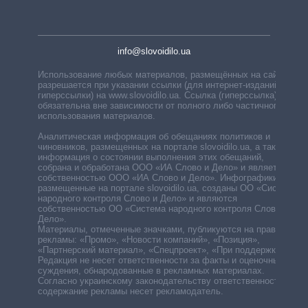
info@slovoidilo.ua
Использование любых материалов, размещённых на сайте,
разрешается при указании ссылки (для интернет-изданий —
гиперссылки) на www.slovoidilo.ua. Ссылка (гиперссылка)
обязательна вне зависимости от полного либо частичного
использования материалов.
Аналитическая информация об обещаниях политиков и
чиновников, размещенных на портале slovoidilo.ua, а также
информация о состоянии выполнения этих обещаний,
собрана и обработана ООО «ИА Слово и Дело» и является
собственностью ООО «ИА Слово и Дело». Инфографики,
размещенные на портале slovoidilo.ua, созданы ОО «Система
народного контроля Слово и Дело» и являются
собственностью ОО «Система народного контроля Слово и
Дело».
Материалы, отмеченные значками, публикуются на правах
рекламы: «Промо», «Новости компаний», «Позиция»,
«Партнерский материал», «Спецпроект», «При поддержке».
Редакция не несет ответственности за факты и оценочные
суждения, обнародованные в рекламных материалах.
Согласно украинскому законодательству ответственность за
содержание рекламы несет рекламодатель.