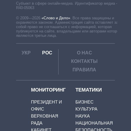
Субъект в сфере онлайн-медиа. Идентификатор медиа –
R40-05063
© 2009—2026
«Слово и Дело»
.
Все права защищены и
охраняются законом. Администрация сайта оставляет за
собой право не соглашаться с информацией, которая
публикуется на сайте, владельцами или авторами которой
являются третьи лица.
УКР
РОС
О НАС
КОНТАКТЫ
ПРАВИЛА
МОНИТОРИНГ
ТЕМАТИКИ
ПРЕЗИДЕНТ И
БИЗНЕС
ОФИС
КУЛЬТУРА
ВЕРХОВНАЯ
НАУКА
РАДА
НАЦИОНАЛЬНАЯ
КАБИНЕТ
БЕЗОПАСНОСТЬ