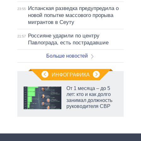
Испанская разведка предупредила о
23:55
новой попытке массового прорыва
мигрантов в Сеуту
Россияне ударили по центру
21:57
Павлограда, есть пострадавшие
Больше новостей
ИНФОГРАФИКА
От 1 месяца – до 5
лет: кто и как долго
занимал должность
ет
руководителя СВР
рф