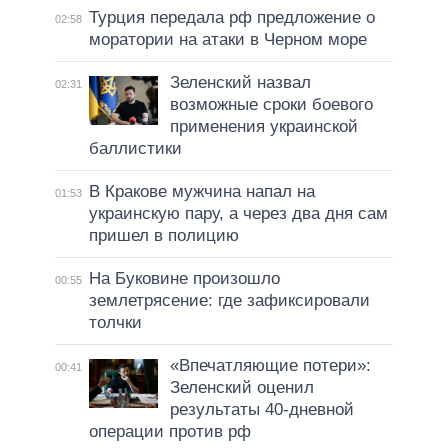
Турция передала рф предложение о
02:58
моратории на атаки в Черном море
Зеленский назвал
02:31
возможные сроки боевого
применения украинской
баллистики
В Кракове мужчина напал на
01:53
украинскую пару, а через два дня сам
пришел в полицию
На Буковине произошло
00:55
землетрясение: где зафиксировали
толчки
«Впечатляющие потери»:
00:41
Зеленский оценил
результаты 40-дневной
операции против рф