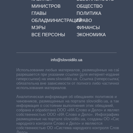
МИНИСТРОВ
ОБЩЕСТВО
ГЛАВЫ
ПОЛИТИКА
ОБЛАДМИНИСТРАЦИЙ
ПРАВО
МЭРЫ
ФИНАНСЫ
ВСЕ ПЕРСОНЫ
ЭКОНОМИКА
info@slovoidilo.ua
Использование любых материалов, размещённых на сайте,
разрешается при указании ссылки (для интернет-изданий —
гиперссылки) на www.slovoidilo.ua. Ссылка (гиперссылка)
обязательна вне зависимости от полного либо частичного
использования материалов.
Аналитическая информация об обещаниях политиков и
чиновников, размещенных на портале slovoidilo.ua, а также
информация о состоянии выполнения этих обещаний,
собрана и обработана ООО «ИА Слово и Дело» и является
собственностью ООО «ИА Слово и Дело». Инфографики,
размещенные на портале slovoidilo.ua, созданы ОО «Система
народного контроля Слово и Дело» и являются
собственностью ОО «Система народного контроля Слово и
Дело».