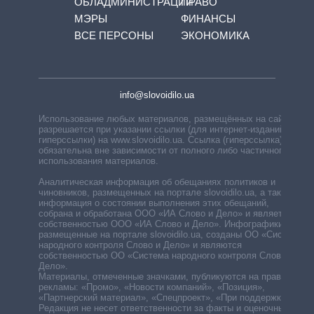
ОБЛАДМИНИСТРАЦИЙ
ПРАВО
МЭРЫ
ФИНАНСЫ
ВСЕ ПЕРСОНЫ
ЭКОНОМИКА
info@slovoidilo.ua
Использование любых материалов, размещённых на сайте,
разрешается при указании ссылки (для интернет-изданий —
гиперссылки) на www.slovoidilo.ua. Ссылка (гиперссылка)
обязательна вне зависимости от полного либо частичного
использования материалов.
Аналитическая информация об обещаниях политиков и
чиновников, размещенных на портале slovoidilo.ua, а также
информация о состоянии выполнения этих обещаний,
собрана и обработана ООО «ИА Слово и Дело» и является
собственностью ООО «ИА Слово и Дело». Инфографики,
размещенные на портале slovoidilo.ua, созданы ОО «Система
народного контроля Слово и Дело» и являются
собственностью ОО «Система народного контроля Слово и
Дело».
Материалы, отмеченные значками, публикуются на правах
рекламы: «Промо», «Новости компаний», «Позиция»,
«Партнерский материал», «Спецпроект», «При поддержке».
Редакция не несет ответственности за факты и оценочные