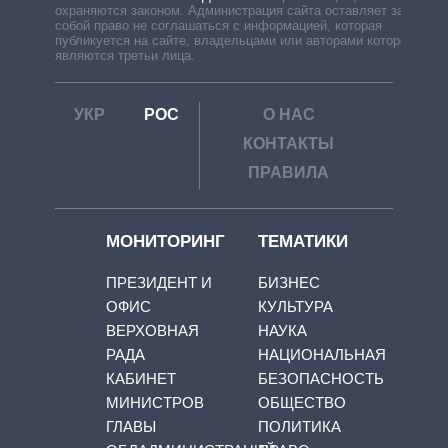
охраняются законом. Администрация сайта оставляет за
собой право не соглашаться с информацией, которая
публикуется на сайте, владельцами или авторами которой
являются третьи лица.
УКР
РОС
О НАС
КОНТАКТЫ
ПРАВИЛА
МОНИТОРИНГ
ТЕМАТИКИ
ПРЕЗИДЕНТ И
БИЗНЕС
ОФИС
КУЛЬТУРА
ВЕРХОВНАЯ
НАУКА
РАДА
НАЦИОНАЛЬНАЯ
КАБИНЕТ
БЕЗОПАСНОСТЬ
МИНИСТРОВ
ОБЩЕСТВО
ГЛАВЫ
ПОЛИТИКА