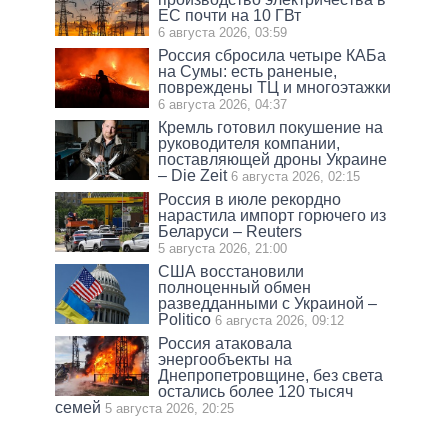
ЕС почти на 10 ГВт
6 августа 2026, 03:59
Россия сбросила четыре КАБа
на Сумы: есть раненые,
повреждены ТЦ и многоэтажки
6 августа 2026, 04:37
Кремль готовил покушение на
руководителя компании,
поставляющей дроны Украине
– Die Zeit
6 августа 2026, 02:15
Россия в июле рекордно
нарастила импорт горючего из
Беларуси – Reuters
5 августа 2026, 21:00
США восстановили
полноценный обмен
разведданными с Украиной –
Politico
6 августа 2026, 09:12
Россия атаковала
энергообъекты на
Днепропетровщине, без света
остались более 120 тысяч
семей
5 августа 2026, 20:25