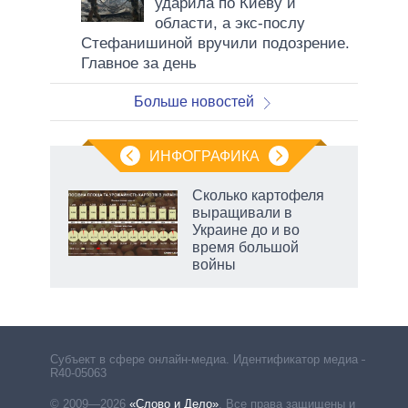
ударила по Киеву и
области, а экс-послу
Стефанишиной вручили подозрение.
Главное за день
Больше новостей
ИНФОГРАФИКА
Сколько картофеля
выращивали в
в
Украине до и во
время большой
войны
рф
Субъект в сфере онлайн-медиа. Идентификатор медиа –
R40-05063
© 2009—2026
«Слово и Дело»
.
Все права защищены и