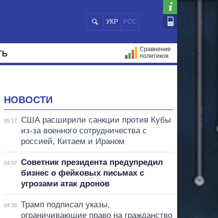
УКР
РОС
Сравнение
ТЬ
политиков
СТРАЦИЙ
МЭРЫ
ВСЕ ПЕРСОНЫ
НОВОСТИ
США расширили санкции против Кубы
05:17
из-за военного сотрудничества с
россией, Китаем и Ираном
Советник президента предупредил
04:57
бизнес о фейковых письмах с
угрозами атак дронов
Трамп подписал указы,
04:39
ограничивающие право на гражданство