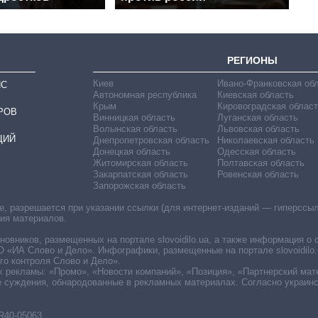
РЕГИОНЫ
Киев
Ивано-Франковская об
ИС
Автономная республика
Киевская область
Крым
Кировоградская област
РОВ
Винницкая область
Луганская область
Волынская область
Львовская область
ЦИЙ
Днепропетровская область
Николаевская область
Донецкая область
Одесская область
Житомирская область
Полтавская область
Закарпатская область
Ровенская область
Запорожская область
 разрешается при указании ссылки (для интернет-изданий — гиперссылки
ния материалов.
овников, размещенных на портале slovoidilo.ua, а также информация о 
«ИА Слово и Дело». Инфографики, размещенные на портале slovoidilo.
о контроля Слово и Дело».
х рекламы: «Промо», «Новости компаний», «Позиция», «Партнерский мат
е суждения, обнародованные в рекламных материалах. Согласно украин
R40-05063