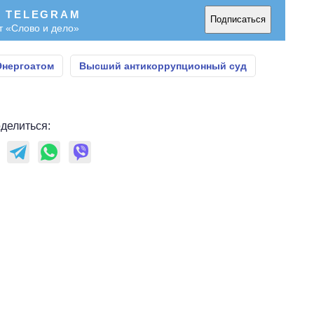
В TELEGRAM
Подписаться
т «Слово и дело»
Энергоатом
Высший антикоррупционный суд
делиться: