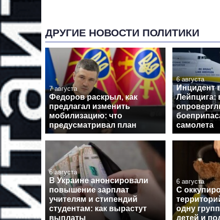
ДРУГИЕ НОВОСТИ ПОЛИТИКИ
6 августа
Инцидент 
7 августа
Федоров раскрыл, как
Лейпцига: 
предлагал изменить
опровергл
мобилизацию: что
боеприпас
предусматривал план
самолета
6 августа
В Украине анонсировали
6 августа
повышение зарплат
С оккупир
учителям и стипендий
территори
студентам: как вырастут
одну групп
выплаты
детей и по