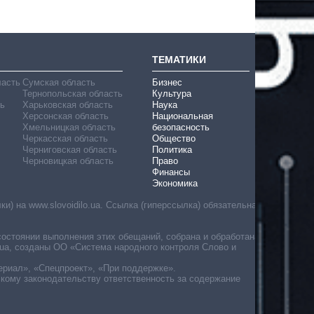
ТЕМАТИКИ
ласть
Сумская область
Бизнес
Тернопольская область
Культура
ь
Харьковская область
Наука
Херсонская область
Национальная
Хмельницкая область
безопасность
Черкасская область
Общество
Черниговская область
Политика
Черновицкая область
Право
Финансы
Экономика
) на www.slovoidilo.ua. Ссылка (гиперссылка) обязательна
состоянии выполнения этих обещаний, собрана и обработана
ua, созданы ОО «Система народного контроля Слово и
ериал», «Спецпроект», «При поддержке».
скому законодательству ответственность за содержание