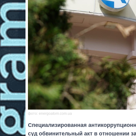
фото: energoatom.com.ua
Специализированная антикоррупционна
суд обвинительный акт в отношении з