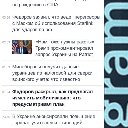
по рождению в США
Федоров заявил, что ведет переговоры
03:56
с Маском об использования Starlink
для ударов по рф
«Нам тоже нужны ракеты»:
02:59
Трамп прокомментировал
запрос Украины на Patriot
Минобороны получит данные
01:59
украинцев из налоговой для сверки
воинского учета: что известно
Федоров раскрыл, как предлагал
01:24
изменить мобилизацию: что
предусматривал план
В Украине анонсировали повышение
23:45
зарплат учителям и стипендий