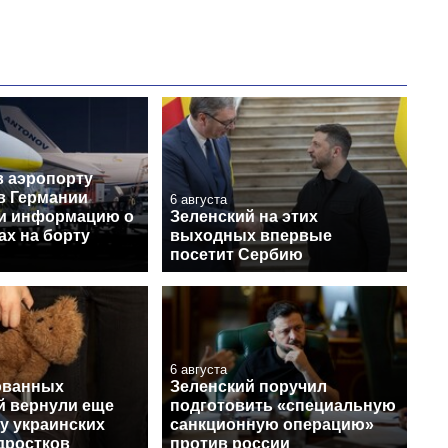
в аэропорту
в Германии
6 августа
и информацию о
Зеленский на этих
ах на борту
выходных впервые
посетит Сербию
6 августа
ованных
Зеленский поручил
й вернули еще
подготовить «специальную
у украинских
санкционную операцию»
дростков
против россии