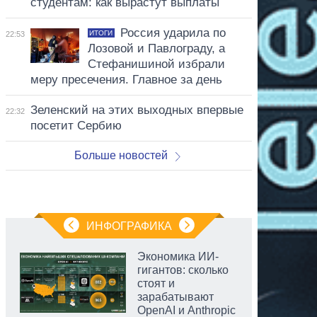
студентам: как вырастут выплаты
Россия ударила по
ИТОГИ
22:53
Лозовой и Павлограду, а
Стефанишиной избрали
меру пресечения. Главное за день
Зеленский на этих выходных впервые
22:32
посетит Сербию
Больше новостей
ИНФОГРАФИКА
Экономика ИИ-
гигантов: сколько
стоят и
зарабатывают
OpenAI и Anthropic