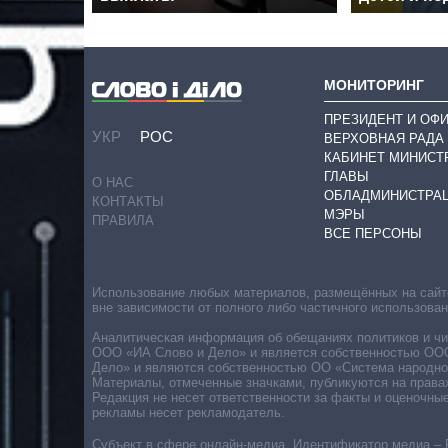
МОНИТОРИНГ
ПРЕЗИДЕНТ И ОФ
УКР
РОС
ВЕРХОВНАЯ РАДА
КАБИНЕТ МИНИСТ
ГЛАВЫ
О НАС
ОБЛАДМИНИСТРА
КОНТАКТЫ
МЭРЫ
ПРАВИЛА
ВСЕ ПЕРСОНЫ
Использование любых материалов, размещённых на сайте,
вне зависимости от полного либо частичного использова
Аналитическая информация об обещаниях политиков и чин
ООО «ИА Слово и Дело» и является собственностью ООО 
Дело» и являются собственностью ОО «Система народног
Материалы, отмеченные значками, публикуются на права
Редакция не несет ответственности за факты и оценочны
рекламы несет рекламодатель.
Субъект в сфере онлайн-медиа. Идентификатор медиа – 