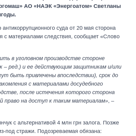
ергомаш» АО «НАЭК «Энергоатом» Светланы
ыгоды.
антикоррупционного суда от 20 мая сторона
ия с материалами следствия, сообщает «Слово
ть в уголовном производстве стороне
к – ред.) и ее действующим защитникам и/или
ут быть привлечены впоследствии), срок до
накомления с материалами досудебного
одстве, после истечения которого сторона
 право на доступ к таким материалам»
, –
Как выросли
тарифы на
холодную воду в
нчук с альтернативой 4 млн грн залога. Позже
городах Украины
из-под стражи. Подозреваемая обязана:
на начало августа