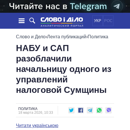
УКР
РОС
НОВОСТИ
Слово и Дело
›
Лента публикаций
›
Политика
НАБУ и САП
ОБЕЩАНИЯ
ЛЕНТА
ПОЛИТИКА
разоблачили
СОБЫТИЯ
ЭКОНОМИКА
ПОЛИТИКИ
начальницу одного из
СТАТЬИ
ОБЩЕСТВО
ИНФОГРАФИКА
МНЕНИЯ
МИР
ВСЕ ПОЛИТИКИ
управлений
ОБЗОРЫ
ПРЕЗИДЕНТ И ОФИС
налоговой Сумщины
ВИДЕО
ДАЙДЖЕСТЫ
ВЕРХОВНАЯ РАДА
ПОДДЕРЖАТЬ
КАБИНЕТ МИНИСТРОВ
ГЛАВЫ ОБЛАДМИНИСТРАЦИЙ
ПОЛИТИКА
СРАВНЕНИЕ ПОЛИТИКОВ
18 марта 2026, 10:33
МЭРЫ
Читати українською
ВСЕ ПЕРСОНЫ