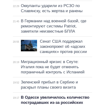
Оккупанты ударили из РСЗО по
22:29
Славянску, есть жертва и ранены
В Германии над военной базой, где
21:45
ремонтируют системы Patriot,
заметили неизвестные БПЛА
Сенат США поддержал
20:55
законопроект об «адских
санкциях» против россии
Миграционный кризис в Сеуте:
20:19
Италия пока не будет отменять
пограничный контроль с Испанией
Зеленский прибыл в Сербию и
19:52
раскрыл планы своего визита
В Одессе увеличилось количество
19:17
пострадавших из-за российских