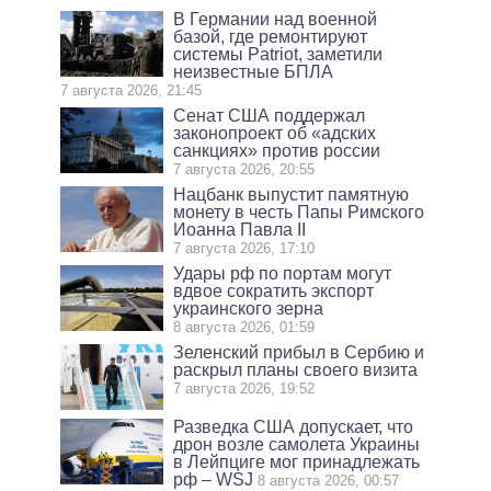
В Германии над военной
базой, где ремонтируют
системы Patriot, заметили
неизвестные БПЛА
7 августа 2026, 21:45
Сенат США поддержал
законопроект об «адских
санкциях» против россии
7 августа 2026, 20:55
Нацбанк выпустит памятную
монету в честь Папы Римского
Иоанна Павла II
7 августа 2026, 17:10
Удары рф по портам могут
вдвое сократить экспорт
украинского зерна
8 августа 2026, 01:59
Зеленский прибыл в Сербию и
раскрыл планы своего визита
7 августа 2026, 19:52
Разведка США допускает, что
дрон возле самолета Украины
в Лейпциге мог принадлежать
рф – WSJ
8 августа 2026, 00:57