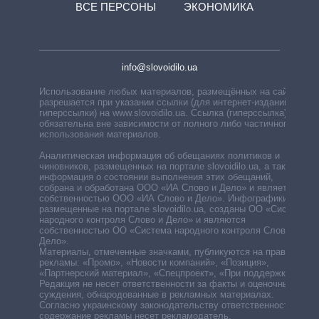
ВСЕ ПЕРСОНЫ
ЭКОНОМИКА
info@slovoidilo.ua
Использование любых материалов, размещённых на сайте,
разрешается при указании ссылки (для интернет-изданий —
гиперссылки) на www.slovoidilo.ua. Ссылка (гиперссылка)
обязательна вне зависимости от полного либо частичного
использования материалов.
Аналитическая информация об обещаниях политиков и
чиновников, размещенных на портале slovoidilo.ua, а также
информация о состоянии выполнения этих обещаний,
собрана и обработана ООО «ИА Слово и Дело» и является
собственностью ООО «ИА Слово и Дело». Инфографики,
размещенные на портале slovoidilo.ua, созданы ОО «Система
народного контроля Слово и Дело» и являются
собственностью ОО «Система народного контроля Слово и
Дело».
Материалы, отмеченные значками, публикуются на правах
рекламы: «Промо», «Новости компаний», «Позиция»,
«Партнерский материал», «Спецпроект», «При поддержке».
Редакция не несет ответственности за факты и оценочные
суждения, обнародованные в рекламных материалах.
Согласно украинскому законодательству ответственность за
содержание рекламы несет рекламодатель.