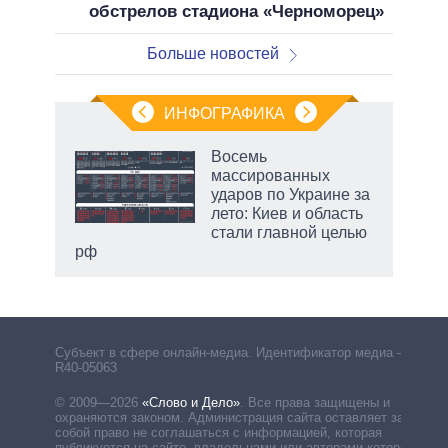
обстрелов стадиона «Черноморец»
Больше новостей
ИНФОГРАФИКА
Восемь
массированных
ударов по Украине за
ет
лето: Киев и область
стали главной целью
рф
Субъект в сфере онлайн-медиа. Идентификатор медиа –
R40-05063
© 2009—2026
«Слово и Дело»
.
Все права защищены и
охраняются законом. Администрация сайта оставляет за
собой право не соглашаться с информацией, которая
публикуется на сайте, владельцами или авторами которой