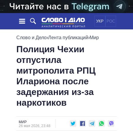
УКР
РОС
НОВОСТИ
Слово и Дело
›
Лента публикаций
›
Мир
Полиция Чехии
ОБЕЩАНИЯ
ЛЕНТА
ПОЛИТИКА
отпустила
СОБЫТИЯ
ЭКОНОМИКА
ПОЛИТИКИ
митрополита РПЦ
СТАТЬИ
ОБЩЕСТВО
ИНФОГРАФИКА
МНЕНИЯ
МИР
ВСЕ ПОЛИТИКИ
Илариона после
ОБЗОРЫ
ПРЕЗИДЕНТ И ОФИС
задержания из-за
ВИДЕО
ДАЙДЖЕСТЫ
ВЕРХОВНАЯ РАДА
наркотиков
ПОДДЕРЖАТЬ
КАБИНЕТ МИНИСТРОВ
ГЛАВЫ ОБЛАДМИНИСТРАЦИЙ
СРАВНЕНИЕ ПОЛИТИКОВ
МЭРЫ
МИР
26 мая 2026, 23:48
ВСЕ ПЕРСОНЫ