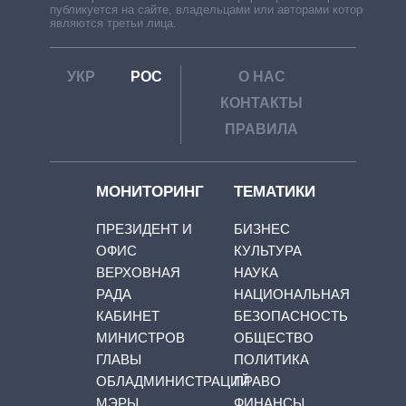
публикуется на сайте, владельцами или авторами которой
являются третьи лица.
УКР
РОС
О НАС
КОНТАКТЫ
ПРАВИЛА
МОНИТОРИНГ
ТЕМАТИКИ
ПРЕЗИДЕНТ И
БИЗНЕС
ОФИС
КУЛЬТУРА
ВЕРХОВНАЯ
НАУКА
РАДА
НАЦИОНАЛЬНАЯ
КАБИНЕТ
БЕЗОПАСНОСТЬ
МИНИСТРОВ
ОБЩЕСТВО
ГЛАВЫ
ПОЛИТИКА
ОБЛАДМИНИСТРАЦИЙ
ПРАВО
МЭРЫ
ФИНАНСЫ