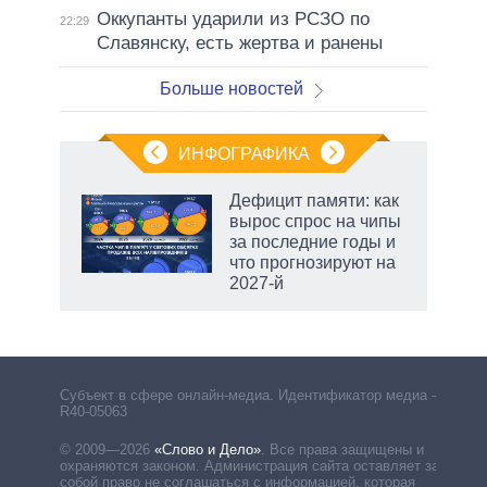
Оккупанты ударили из РСЗО по
22:29
Славянску, есть жертва и ранены
Больше новостей
ИНФОГРАФИКА
Дефицит памяти: как
вырос спрос на чипы
за последние годы и
ет
что прогнозируют на
2027-й
маги
Субъект в сфере онлайн-медиа. Идентификатор медиа –
R40-05063
© 2009—2026
«Слово и Дело»
.
Все права защищены и
охраняются законом. Администрация сайта оставляет за
собой право не соглашаться с информацией, которая