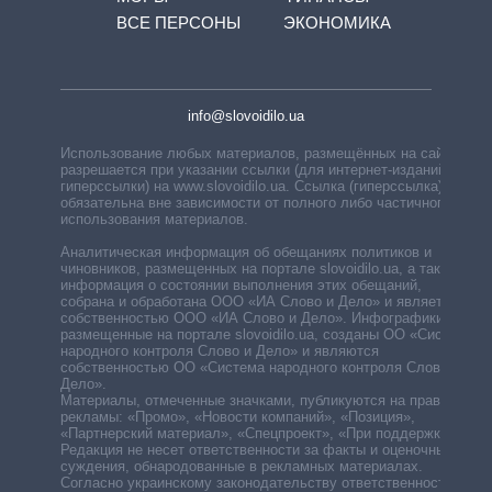
ВСЕ ПЕРСОНЫ
ЭКОНОМИКА
info@slovoidilo.ua
Использование любых материалов, размещённых на сайте,
разрешается при указании ссылки (для интернет-изданий —
гиперссылки) на www.slovoidilo.ua. Ссылка (гиперссылка)
обязательна вне зависимости от полного либо частичного
использования материалов.
Аналитическая информация об обещаниях политиков и
чиновников, размещенных на портале slovoidilo.ua, а также
информация о состоянии выполнения этих обещаний,
собрана и обработана ООО «ИА Слово и Дело» и является
собственностью ООО «ИА Слово и Дело». Инфографики,
размещенные на портале slovoidilo.ua, созданы ОО «Система
народного контроля Слово и Дело» и являются
собственностью ОО «Система народного контроля Слово и
Дело».
Материалы, отмеченные значками, публикуются на правах
рекламы: «Промо», «Новости компаний», «Позиция»,
«Партнерский материал», «Спецпроект», «При поддержке».
Редакция не несет ответственности за факты и оценочные
суждения, обнародованные в рекламных материалах.
Согласно украинскому законодательству ответственность за