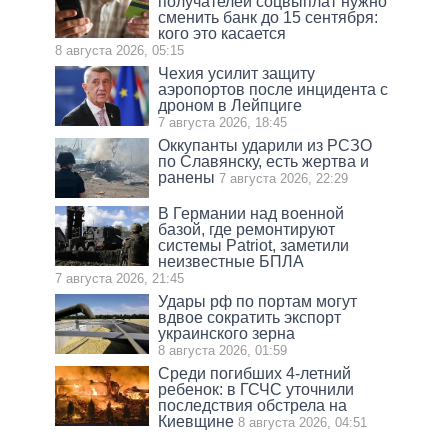
получателей соцвыплат нужно
сменить банк до 15 сентября:
кого это касается
8 августа 2026, 05:15
Чехия усилит защиту
аэропортов после инцидента с
дроном в Лейпциге
7 августа 2026, 18:45
Оккупанты ударили из РСЗО
по Славянску, есть жертва и
ранены
7 августа 2026, 22:29
В Германии над военной
базой, где ремонтируют
системы Patriot, заметили
неизвестные БПЛА
7 августа 2026, 21:45
Удары рф по портам могут
вдвое сократить экспорт
украинского зерна
8 августа 2026, 01:59
Среди погибших 4-летний
ребенок: в ГСЧС уточнили
последствия обстрела на
Киевщине
8 августа 2026, 04:51