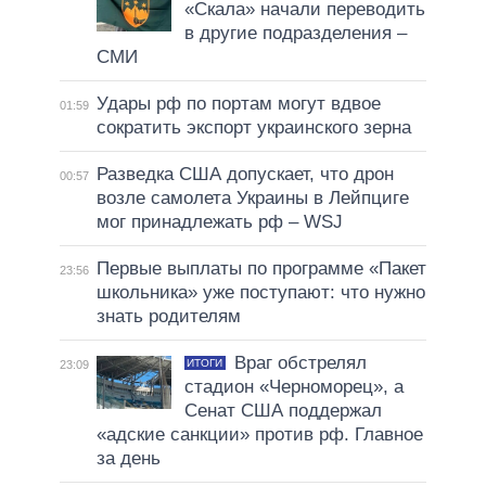
«Скала» начали переводить
в другие подразделения –
СМИ
Удары рф по портам могут вдвое
01:59
сократить экспорт украинского зерна
Разведка США допускает, что дрон
00:57
возле самолета Украины в Лейпциге
мог принадлежать рф – WSJ
Первые выплаты по программе «Пакет
23:56
школьника» уже поступают: что нужно
знать родителям
Враг обстрелял
ИТОГИ
23:09
стадион «Черноморец», а
Сенат США поддержал
«адские санкции» против рф. Главное
за день