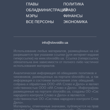
ГЛАВЫ
ПОЛИТИКА
ОБЛАДМИНИСТРАЦИЙ
ПРАВО
МЭРЫ
ФИНАНСЫ
ВСЕ ПЕРСОНЫ
ЭКОНОМИКА
info@slovoidilo.ua
Использование любых материалов, размещённых на сайте,
разрешается при указании ссылки (для интернет-изданий —
гиперссылки) на www.slovoidilo.ua. Ссылка (гиперссылка)
обязательна вне зависимости от полного либо частичного
использования материалов.
Аналитическая информация об обещаниях политиков и
чиновников, размещенных на портале slovoidilo.ua, а также
информация о состоянии выполнения этих обещаний,
собрана и обработана ООО «ИА Слово и Дело» и является
собственностью ООО «ИА Слово и Дело». Инфографики,
размещенные на портале slovoidilo.ua, созданы ОО «Система
народного контроля Слово и Дело» и являются
собственностью ОО «Система народного контроля Слово и
Дело».
Материалы, отмеченные значками, публикуются на правах
рекламы: «Промо», «Новости компаний», «Позиция»,