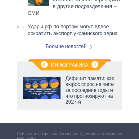
в другие подразделения –
СМИ
Удары рф по портам могут вдвое
01:59
сократить экспорт украинского зерна
Больше новостей
ИНФОГРАФИКА
 5
Дефицит памяти: как
го
вырос спрос на чипы
сть
за последние годы и
ВР
что прогнозируют на
2027-й
маги
Субъект в сфере онлайн-медиа. Идентификатор медиа –
R40-05063