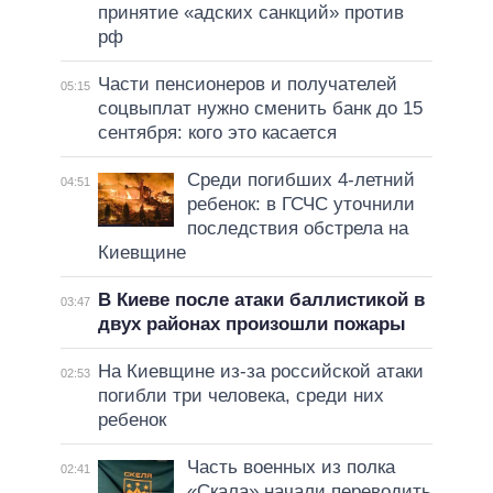
принятие «адских санкций» против
рф
Части пенсионеров и получателей
05:15
соцвыплат нужно сменить банк до 15
сентября: кого это касается
Среди погибших 4-летний
04:51
ребенок: в ГСЧС уточнили
последствия обстрела на
Киевщине
В Киеве после атаки баллистикой в
03:47
двух районах произошли пожары
На Киевщине из-за российской атаки
02:53
погибли три человека, среди них
ребенок
Часть военных из полка
02:41
«Скала» начали переводить