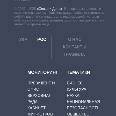
© 2009—2026
«Слово и Дело»
.
Все права защищены и
охраняются законом. Администрация сайта оставляет за
собой право не соглашаться с информацией, которая
публикуется на сайте, владельцами или авторами которой
являются третьи лица.
УКР
РОС
О НАС
КОНТАКТЫ
ПРАВИЛА
МОНИТОРИНГ
ТЕМАТИКИ
ПРЕЗИДЕНТ И
БИЗНЕС
ОФИС
КУЛЬТУРА
ВЕРХОВНАЯ
НАУКА
РАДА
НАЦИОНАЛЬНАЯ
КАБИНЕТ
БЕЗОПАСНОСТЬ
МИНИСТРОВ
ОБЩЕСТВО