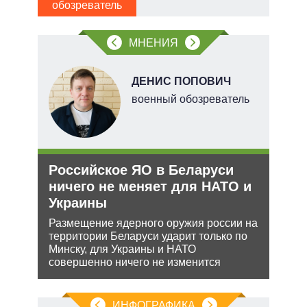
обозреватель
 сети
МНЕНИЯ
овым
акам.
О
ДЕНИС ПОПОВИЧ
перт
военный обозреватель
Российское ЯО в Беларуси
Рез
ничего не меняет для НАТО и
рф 
Украины
Несм
обяз
ения
Размещение ядерного оружия россии на
поли
территории Беларуси ударит только по
важн
ляет
Минску, для Украины и НАТО
совершенно ничего не изменится
ИНФОГРАФИКА