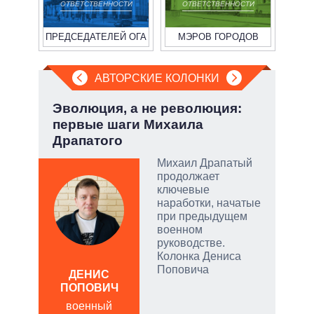
ОТВЕТСТВЕННОСТИ
ОТВЕТСТВЕННОСТИ
ПРЕДСЕДАТЕЛЕЙ ОГА
МЭРОВ ГОРОДОВ
АВТОРСКИЕ КОЛОНКИ
а ли
Эволюция, а не революция:
Июл
?
первые шаги Михаила
Кол
Драпатого
 и
о
Михаил Драпатый
продолжает
 но
ключевые
на к
наработки, начатые
при предыдущем
руем
военном
руководстве.
от
Колонка Дениса
ЛЕО
Поповича
ДЕНИС
пол
ПОПОВИЧ
обо
военный
щита