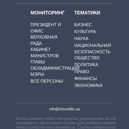
МОНИТОРИНГ
ТЕМАТИКИ
ПРЕЗИДЕНТ И
БИЗНЕС
ОФИС
КУЛЬТУРА
ВЕРХОВНАЯ
НАУКА
РАДА
НАЦИОНАЛЬНАЯ
КАБИНЕТ
БЕЗОПАСНОСТЬ
МИНИСТРОВ
ОБЩЕСТВО
ГЛАВЫ
ПОЛИТИКА
ОБЛАДМИНИСТРАЦИЙ
ПРАВО
МЭРЫ
ФИНАНСЫ
ВСЕ ПЕРСОНЫ
ЭКОНОМИКА
info@slovoidilo.ua
Использование любых материалов, размещённых на сайте,
разрешается при указании ссылки (для интернет-изданий —
гиперссылки) на www.slovoidilo.ua. Ссылка (гиперссылка)