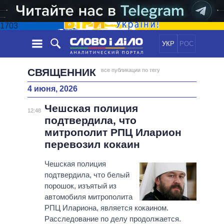
1703
УКР
РОС
НОВОСТИ
СВЯЩЕННИК
все публикации по тегу
4 июня, 2026
ОБЕЩАНИЯ
ЛЕНТА
ПОЛИТИКА
Чешская полиция
СОБЫТИЯ
ЭКОНОМИКА
12:48
ПОЛИТИКИ
подтвердила, что
СТАТЬИ
ОБЩЕСТВО
митрополит РПЦ Иларион
ИНФОГРАФИКА
МНЕНИЯ
МИР
ВСЕ ПОЛИТИКИ
перевозил кокаин
ОБЗОРЫ
ПРЕЗИДЕНТ И ОФИС
ВИДЕО
Чешская полиция
ДАЙДЖЕСТЫ
ВЕРХОВНАЯ РАДА
подтвердила, что белый
ПОДДЕРЖАТЬ
КАБИНЕТ МИНИСТРОВ
порошок, изъятый из
ГЛАВЫ ОБЛАДМИНИСТРАЦИЙ
автомобиля митрополита
СРАВНЕНИЕ ПОЛИТИКОВ
РПЦ Илариона, является кокаином.
МЭРЫ
Расследование по делу продолжается.