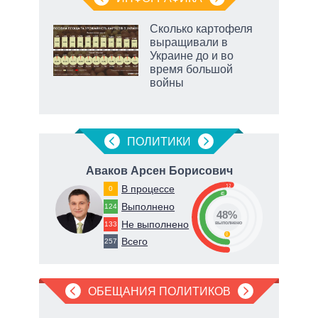
Сколько картофеля
выращивали в
Украине до и во
время большой
войны
ПОЛИТИКИ
ич
Аваков Арсен Борисович
52
В процессе
0
48
Выполнено
124
48%
Не выполнено
133
о
выполнено
0
Всего
257
ОБЕЩАНИЯ ПОЛИТИКОВ