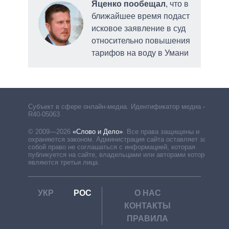
Яценко пообещал
, что в
 по
ближайшее время подаст
ртов
исковое заявление в суд
ерна
относительно повышения
тарифов на воду в Умани
горо
Субъект в сфере онлайн-медиа. Идентификатор медиа –
R40-05063
© 2009—2026
«Слово и Дело»
.
Все права защищены и
охраняются законом. Администрация сайта оставляет за
собой право не соглашаться с информацией, которая
публикуется на сайте, владельцами или авторами которой
являются третьи лица.
УКР
РОС
О НАС
КОНТАКТЫ
ПРАВИЛА