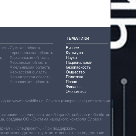
ТЕМАТИКИ
ласть
Сумская область
Бизнес
Тернопольская область
Культура
ь
Харьковская область
Наука
Херсонская область
Национальная
Хмельницкая область
безопасность
Черкасская область
Общество
Черниговская область
Политика
Черновицкая область
Право
Финансы
Экономика
) на www.slovoidilo.ua. Ссылка (гиперссылка) обязательна
состоянии выполнения этих обещаний, собрана и обработана
ua, созданы ОО «Система народного контроля Слово и
ериал», «Спецпроект», «При поддержке».
скому законодательству ответственность за содержание