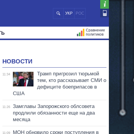
УКР
РОС
Сравнение
ТЬ
политиков
СТРАЦИЙ
МЭРЫ
ВСЕ ПЕРСОНЫ
НОВОСТИ
Трамп пригрозил тюрьмой
11:34
тем, кто рассказывает СМИ о
дефиците боеприпасов в
США
Замглавы Запорожского облсовета
11:26
продлили обязанности еще на два
месяца
МОН обновило сроки поступления в
11:09