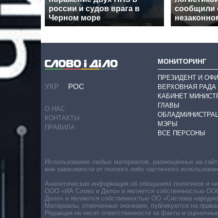
россии и судов врага в
сообщили 
Черном море
незаконно
МОНИТОРИНГ
ПРЕЗИДЕНТ И ОФ
УКР
РОС
ВЕРХОВНАЯ РАДА
КАБИНЕТ МИНИСТ
ГЛАВЫ
О НАС
ОБЛАДМИНИСТРА
КОНТАКТЫ
МЭРЫ
ПРАВИЛА
ВСЕ ПЕРСОНЫ
Использование любых материалов, размещённых на сайте,
вне зависимости от полного либо частичного использова
Аналитическая информация об обещаниях политиков и чин
ООО «ИА Слово и Дело» и является собственностью ООО 
Дело» и являются собственностью ОО «Система народног
Материалы, отмеченные значками, публикуются на права
Редакция не несет ответственности за факты и оценочны