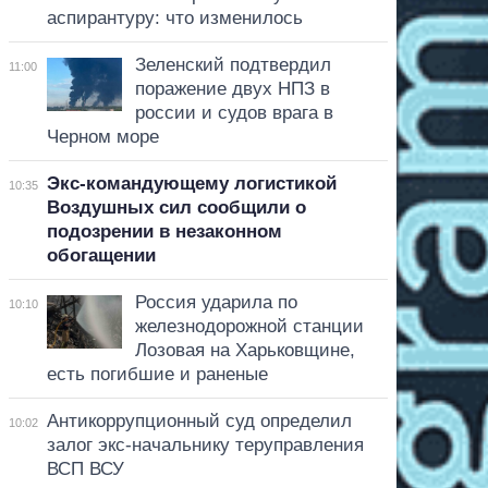
аспирантуру: что изменилось
Зеленский подтвердил
11:00
поражение двух НПЗ в
россии и судов врага в
Черном море
Экс-командующему логистикой
10:35
Воздушных сил сообщили о
подозрении в незаконном
обогащении
Россия ударила по
10:10
железнодорожной станции
Лозовая на Харьковщине,
есть погибшие и раненые
Антикоррупционный суд определил
10:02
залог экс-начальнику теруправления
ВСП ВСУ