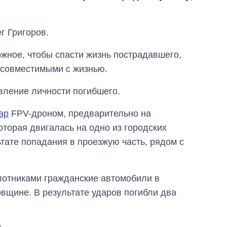
г Григоров.
ожное, чтобы спасти жизнь пострадавшего,
есовместимыми с жизнью.
вление личности погибшего.
ар
FPV-дроном, предварительно на
оторая двигалась на одно из городских
тате попадания в проезжую часть, рядом с
лотниками гражданские автомобили в
вщине. В результате ударов погибли два
Как выросли
тарифы на
холодную воду в