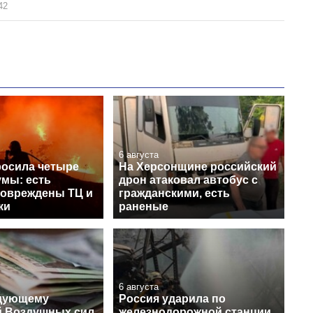
42
6 августа
росила четыре
На Херсонщине российский
умы: есть
дрон атаковал автобус с
повреждены ТЦ и
гражданскими, есть
ки
раненые
6 августа
ндующему
Россия ударила по
й Воздушных сил
железнодорожной станции