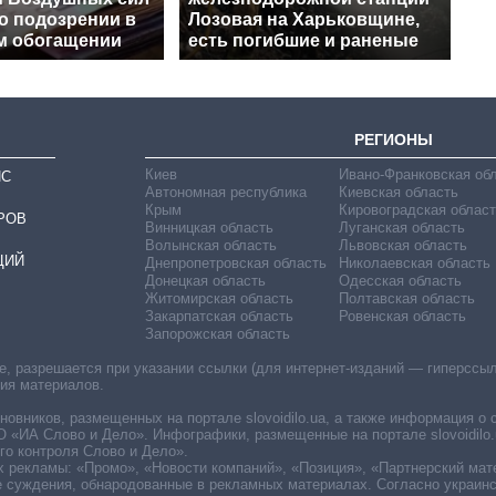
о подозрении в
Лозовая на Харьковщине,
м обогащении
есть погибшие и раненые
РЕГИОНЫ
Киев
Ивано-Франковская об
ИС
Автономная республика
Киевская область
Крым
Кировоградская област
РОВ
Винницкая область
Луганская область
Волынская область
Львовская область
ЦИЙ
Днепропетровская область
Николаевская область
Донецкая область
Одесская область
Житомирская область
Полтавская область
Закарпатская область
Ровенская область
Запорожская область
 разрешается при указании ссылки (для интернет-изданий — гиперссылки
ния материалов.
овников, размещенных на портале slovoidilo.ua, а также информация о 
«ИА Слово и Дело». Инфографики, размещенные на портале slovoidilo.
о контроля Слово и Дело».
х рекламы: «Промо», «Новости компаний», «Позиция», «Партнерский мат
е суждения, обнародованные в рекламных материалах. Согласно украин