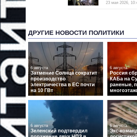
23 мая 2026, 10:
ДРУГИЕ НОВОСТИ ПОЛИТИКИ
6 августа
6 августа
Затмение Солнца сократит
Россия сб
производство
КАБа на С
электричества в ЕС почти
раненые, 
на 10 ГВт
многоэтаж
6 августа
6 августа
Зеленский подтвердил
Экс-кома
поражение двух НПЗ в
логистико