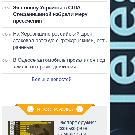
Экс-послу Украины в США
09:51
Стефанишиной избрали меру
пресечения
На Херсонщине российский дрон
09:49
атаковал автобус с гражданскими, есть
раненые
В Одессе автомобиль провалился под
09:44
землю во время движения
Больше новостей
ИНФОГРАФИКА
Экспорт оружия:
сколько ракет,
самолетов и