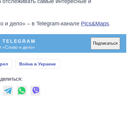
об отслеживать самые интересные и
городах Украины
на начало августа
о и дело» – в Telegram-канале
Pics&Maps
.
В TELEGRAM
Подписаться
т «Слово и дело»
рел
Война в Украине
делиться: