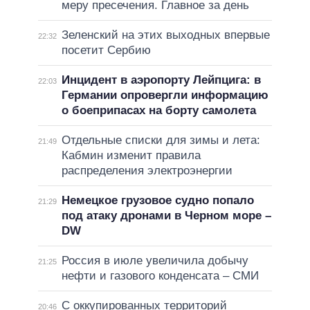
меру пресечения. Главное за день
Зеленский на этих выходных впервые
22:32
посетит Сербию
Инцидент в аэропорту Лейпцига: в
22:03
Германии опровергли информацию
о боеприпасах на борту самолета
Отдельные списки для зимы и лета:
21:49
Кабмин изменит правила
распределения электроэнергии
Немецкое грузовое судно попало
21:29
под атаку дронами в Черном море –
DW
Россия в июле увеличила добычу
21:25
нефти и газового конденсата – СМИ
С оккупированных территорий
20:46