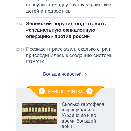
вернули еще одну группу украинских
детей и подростков
Зеленский поручил подготовить
20:41
«специальную санкционную
операцию» против россии
Президент рассказал, сколько стран
20:39
присоединилось к созданию системы
FREYJA
Больше новостей
ИНФОГРАФИКА
Сколько картофеля
о
выращивали в
Украине до и во
время большой
ic
войны