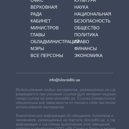
ОФИС
КУЛЬТУРА
ВЕРХОВНАЯ
НАУКА
РАДА
НАЦИОНАЛЬНАЯ
КАБИНЕТ
БЕЗОПАСНОСТЬ
МИНИСТРОВ
ОБЩЕСТВО
ГЛАВЫ
ПОЛИТИКА
ОБЛАДМИНИСТРАЦИЙ
ПРАВО
МЭРЫ
ФИНАНСЫ
ВСЕ ПЕРСОНЫ
ЭКОНОМИКА
info@slovoidilo.ua
Использование любых материалов, размещённых на сайте,
разрешается при указании ссылки (для интернет-изданий —
гиперссылки) на www.slovoidilo.ua. Ссылка (гиперссылка)
обязательна вне зависимости от полного либо частичного
использования материалов.
Аналитическая информация об обещаниях политиков и
чиновников, размещенных на портале slovoidilo.ua, а также
информация о состоянии выполнения этих обещаний,
собрана и обработана ООО «ИА Слово и Дело» и является