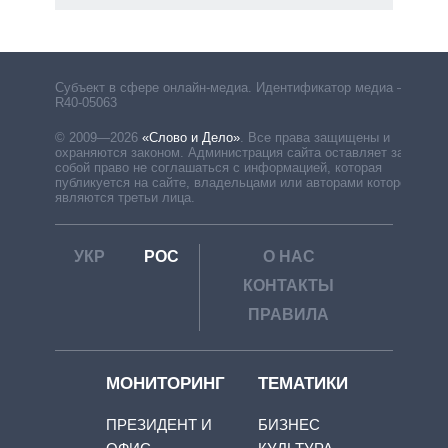
Субъект в сфере онлайн-медиа. Идентификатор медиа –
R40-05063
© 2009—2026
«Слово и Дело»
.
Все права защищены и
охраняются законом. Администрация сайта оставляет за
собой право не соглашаться с информацией, которая
публикуется на сайте, владельцами или авторами которой
являются третьи лица.
УКР
РОС
О НАС
КОНТАКТЫ
ПРАВИЛА
МОНИТОРИНГ
ТЕМАТИКИ
ПРЕЗИДЕНТ И
БИЗНЕС