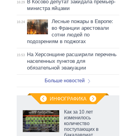
В Косово депутат закидала премьер-
16:29
министра яйцами
Лесные пожары в Европе:
16:24
во Франции арестовали
сотни людей по
подозрениям в поджогах
На Херсонщине расширили перечень
15:53
населенных пунктов для
обязательной эвакуации
Больше новостей
ИНФОГРАФИКА
Как за 10 лет
изменилось
количество
ет
поступающих в
бакалавриат,