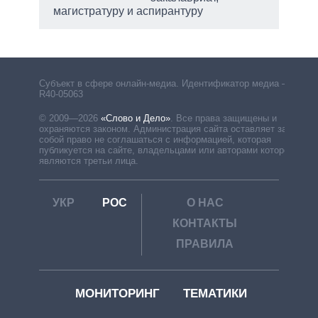
магистратуру и аспирантуру
Субъект в сфере онлайн-медиа. Идентификатор медиа –
R40-05063
© 2009—2026
«Слово и Дело»
.
Все права защищены и
охраняются законом. Администрация сайта оставляет за
собой право не соглашаться с информацией, которая
публикуется на сайте, владельцами или авторами которой
являются третьи лица.
УКР
РОС
О НАС
КОНТАКТЫ
ПРАВИЛА
МОНИТОРИНГ
ТЕМАТИКИ