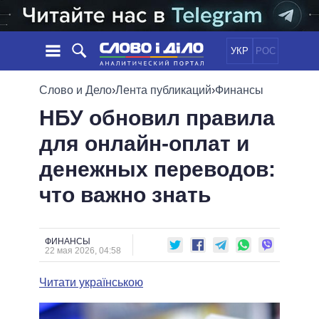
УКР
РОС
НОВОСТИ
Слово и Дело
›
Лента публикаций
›
Финансы
НБУ обновил правила
ОБЕЩАНИЯ
ЛЕНТА
ПОЛИТИКА
для онлайн-оплат и
СОБЫТИЯ
ЭКОНОМИКА
ПОЛИТИКИ
денежных переводов:
СТАТЬИ
ОБЩЕСТВО
ИНФОГРАФИКА
МНЕНИЯ
МИР
ВСЕ ПОЛИТИКИ
что важно знать
ОБЗОРЫ
ПРЕЗИДЕНТ И ОФИС
ВИДЕО
ДАЙДЖЕСТЫ
ВЕРХОВНАЯ РАДА
ФИНАНСЫ
ПОДДЕРЖАТЬ
КАБИНЕТ МИНИСТРОВ
22 мая 2026, 04:58
ГЛАВЫ ОБЛАДМИНИСТРАЦИЙ
СРАВНЕНИЕ ПОЛИТИКОВ
Читати українською
МЭРЫ
ВСЕ ПЕРСОНЫ