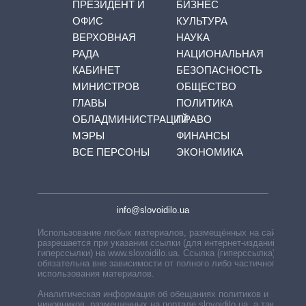
ПРЕЗИДЕНТ И
БИЗНЕС
ОФИС
КУЛЬТУРА
ВЕРХОВНАЯ
НАУКА
РАДА
НАЦИОНАЛЬНАЯ
КАБИНЕТ
БЕЗОПАСНОСТЬ
МИНИСТРОВ
ОБЩЕСТВО
ГЛАВЫ
ПОЛИТИКА
ОБЛАДМИНИСТРАЦИЙ
ПРАВО
МЭРЫ
ФИНАНСЫ
ВСЕ ПЕРСОНЫ
ЭКОНОМИКА
info@slovoidilo.ua
Использование любых материалов, размещённых на сайте,
разрешается при указании ссылки (для интернет-изданий —
гиперссылки) на www.slovoidilo.ua. Ссылка (гиперссылка)
обязательна вне зависимости от полного либо частичного
использования материалов.
Аналитическая информация об обещаниях политиков и
чиновников, размещенных на портале slovoidilo.ua, а также