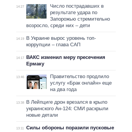
Число пострадавших в
14:27
результате удара по
Запорожью стремительно
возросло, среди них – дети
В Украине вырос уровень топ-
14:19
коррупции – глава САП
ВАКС изменил меру пресечения
14:17
Ермаку
Правительство продлило
13:46
услугу «Брак онлайн» еще
на два года
В Лейпциге дрон врезался в крыло
13:38
украинского Ан-124: СМИ раскрыли
новые детали
Силы обороны поразили пусковые
13:11