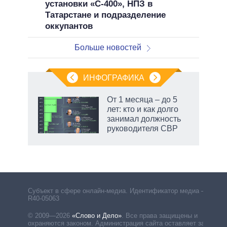
установки «С-400», НПЗ в
Татарстане и подразделение
оккупантов
Больше новостей
ИНФОГРАФИКА
От 1 месяца – до 5
лет: кто и как долго
занимал должность
руководителя СВР
Субъект в сфере онлайн-медиа. Идентификатор медиа –
R40-05063
© 2009—2026
«Слово и Дело»
.
Все права защищены и
охраняются законом. Администрация сайта оставляет за