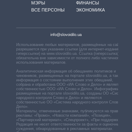
МЭРЫ
ФИНАНСЫ
ВСЕ ПЕРСОНЫ
ЭКОНОМИКА
info@slovoidilo.ua
Использование любых материалов, размещённых на сайте,
разрешается при указании ссылки (для интернет-изданий —
гиперссылки) на www.slovoidilo.ua. Ссылка (гиперссылка)
обязательна вне зависимости от полного либо частичного
использования материалов.
Аналитическая информация об обещаниях политиков и
чиновников, размещенных на портале slovoidilo.ua, а также
информация о состоянии выполнения этих обещаний,
собрана и обработана ООО «ИА Слово и Дело» и является
собственностью ООО «ИА Слово и Дело». Инфографики,
размещенные на портале slovoidilo.ua, созданы ОО «Система
народного контроля Слово и Дело» и являются
собственностью ОО «Система народного контроля Слово и
Дело».
Материалы, отмеченные значками, публикуются на правах
рекламы: «Промо», «Новости компаний», «Позиция»,
«Партнерский материал», «Спецпроект», «При поддержке».
Редакция не несет ответственности за факты и оценочные
суждения, обнародованные в рекламных материалах.