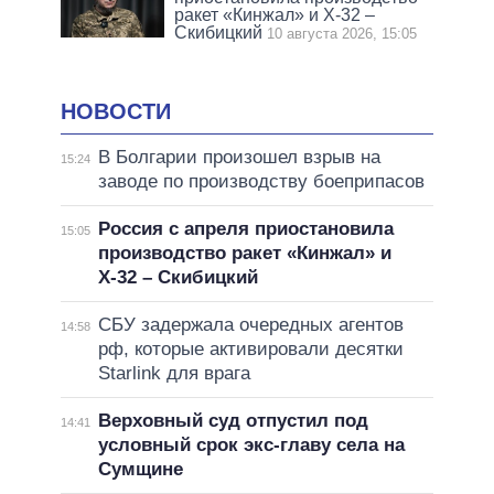
ракет «Кинжал» и Х-32 –
Скибицкий
10 августа 2026, 15:05
НОВОСТИ
В Болгарии произошел взрыв на
15:24
заводе по производству боеприпасов
Россия с апреля приостановила
15:05
производство ракет «Кинжал» и
Х-32 – Скибицкий
СБУ задержала очередных агентов
14:58
рф, которые активировали десятки
Starlink для врага
Верховный суд отпустил под
14:41
условный срок экс-главу села на
Сумщине