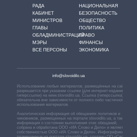
РАДА
НАЦИОНАЛЬНАЯ
КАБИНЕТ
БЕЗОПАСНОСТЬ
МИНИСТРОВ
ОБЩЕСТВО
ГЛАВЫ
ПОЛИТИКА
ОБЛАДМИНИСТРАЦИЙ
ПРАВО
МЭРЫ
ФИНАНСЫ
ВСЕ ПЕРСОНЫ
ЭКОНОМИКА
info@slovoidilo.ua
Использование любых материалов, размещённых на сайте,
разрешается при указании ссылки (для интернет-изданий —
гиперссылки) на www.slovoidilo.ua. Ссылка (гиперссылка)
обязательна вне зависимости от полного либо частичного
использования материалов.
Аналитическая информация об обещаниях политиков и
чиновников, размещенных на портале slovoidilo.ua, а также
информация о состоянии выполнения этих обещаний,
собрана и обработана ООО «ИА Слово и Дело» и является
собственностью ООО «ИА Слово и Дело». Инфографики,
размещенные на портале slovoidilo.ua, созданы ОО «Система