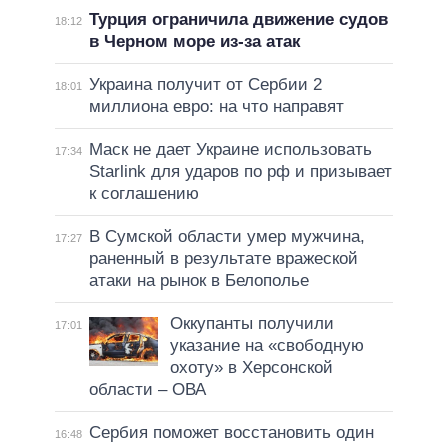
Турция ограничила движение судов
18:12
в Черном море из-за атак
Украина получит от Сербии 2
18:01
миллиона евро: на что направят
Маск не дает Украине использовать
17:34
Starlink для ударов по рф и призывает
к соглашению
В Сумской области умер мужчина,
17:27
раненный в результате вражеской
атаки на рынок в Белополье
Оккупанты получили
17:01
указание на «свободную
охоту» в Херсонской
области – ОВА
Сербия поможет восстановить один
16:48