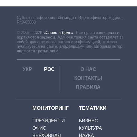
Субъект в сфере онлайн-медиа. Идентификатор медиа –
R40-05063
© 2009—2026
«Слово и Дело»
.
Все права защищены и
охраняются законом. Администрация сайта оставляет за
собой право не соглашаться с информацией, которая
публикуется на сайте, владельцами или авторами которой
являются третьи лица.
УКР
РОС
О НАС
КОНТАКТЫ
ПРАВИЛА
МОНИТОРИНГ
ТЕМАТИКИ
ПРЕЗИДЕНТ И
БИЗНЕС
ОФИС
КУЛЬТУРА
ВЕРХОВНАЯ
НАУКА