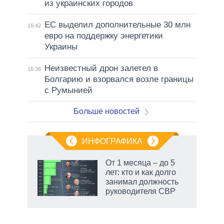
из украинских городов
ЕС выделил дополнительные 30 млн
16:42
евро на поддержку энергетики
Украины
Неизвестный дрон залетел в
16:36
Болгарию и взорвался возле границы
с Румынией
Больше новостей
ИНФОГРАФИКА
 как
От 1 месяца – до 5
чипы
лет: кто и как долго
ды и
занимал должность
т на
руководителя СВР