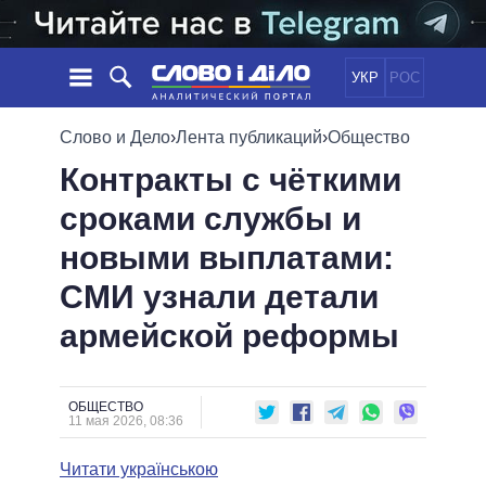
УКР
РОС
НОВОСТИ
Слово и Дело
›
Лента публикаций
›
Общество
Контракты с чёткими
ОБЕЩАНИЯ
ЛЕНТА
ПОЛИТИКА
сроками службы и
СОБЫТИЯ
ЭКОНОМИКА
ПОЛИТИКИ
новыми выплатами:
СТАТЬИ
ОБЩЕСТВО
ИНФОГРАФИКА
МНЕНИЯ
МИР
ВСЕ ПОЛИТИКИ
СМИ узнали детали
ОБЗОРЫ
ПРЕЗИДЕНТ И ОФИС
армейской реформы
ВИДЕО
ДАЙДЖЕСТЫ
ВЕРХОВНАЯ РАДА
ПОДДЕРЖАТЬ
КАБИНЕТ МИНИСТРОВ
ГЛАВЫ ОБЛАДМИНИСТРАЦИЙ
ОБЩЕСТВО
СРАВНЕНИЕ ПОЛИТИКОВ
11 мая 2026, 08:36
МЭРЫ
Читати українською
ВСЕ ПЕРСОНЫ