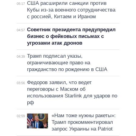
США расширили санкции против
05:17
Кубы из-за военного сотрудничества
с россией, Китаем и Ираном
Советник президента предупредил
04:57
бизнес о фейковых письмах с
угрозами атак дронов
Трамп подписал указы,
04:39
ограничивающие право на
гражданство по рождению в США
Федоров заявил, что ведет
03:56
переговоры с Маском об
использования Starlink для ударов по
рф
«Нам тоже нужны ракеты»:
02:59
Трамп прокомментировал
запрос Украины на Patriot