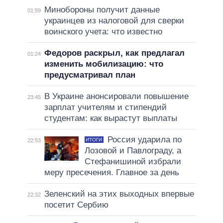
Минобороны получит данные
01:59
украинцев из налоговой для сверки
воинского учета: что известно
Федоров раскрыл, как предлагал
01:24
изменить мобилизацию: что
предусматривал план
В Украине анонсировали повышение
23:45
зарплат учителям и стипендий
студентам: как вырастут выплаты
Россия ударила по
ИТОГИ
22:53
Лозовой и Павлограду, а
Стефанишиной избрали
меру пресечения. Главное за день
Зеленский на этих выходных впервые
22:32
посетит Сербию