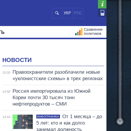
УКР
РОС
Сравнение
ТЬ
политиков
СТРАЦИЙ
МЭРЫ
ВСЕ ПЕРСОНЫ
НОВОСТИ
Правоохранители разоблачили новые
15:00
«уклонистские схемы» в трех регионах
Россия импортировала из Южной
14:58
Кореи почти 30 тысяч тонн
нефтепродуктов – СМИ
От 1 месяца – до
ИНФОГРАФИКА
14:44
5 лет: кто и как долго
занимал должность