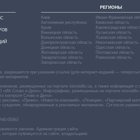
РЕГИОНЫ
Киев
Ивано-Франковская об
ИС
Автономная республика
Киевская область
Крым
Кировоградская област
РОВ
Винницкая область
Луганская область
Волынская область
Львовская область
ЦИЙ
Днепропетровская область
Николаевская область
Донецкая область
Одесская область
Житомирская область
Полтавская область
Закарпатская область
Ровенская область
Запорожская область
 разрешается при указании ссылки (для интернет-изданий — гиперссылки
ния материалов.
овников, размещенных на портале slovoidilo.ua, а также информация о 
«ИА Слово и Дело». Инфографики, размещенные на портале slovoidilo.
о контроля Слово и Дело».
х рекламы: «Промо», «Новости компаний», «Позиция», «Партнерский мат
е суждения, обнародованные в рекламных материалах. Согласно украин
R40-05063
раняются законом. Администрация сайта
, которая публикуется на сайте, владельцами