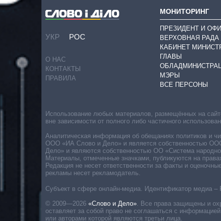
МОНИТОРИНГ
ПРЕЗИДЕНТ И ОФ
УКР
РОС
ВЕРХОВНАЯ РАДА
КАБИНЕТ МИНИСТ
ГЛАВЫ
О НАС
ОБЛАДМИНИСТРА
КОНТАКТЫ
МЭРЫ
ПРАВИЛА
ВСЕ ПЕРСОНЫ
Использование любых материалов, размещённых на сайте,
вне зависимости от полного либо частичного использова
Аналитическая информация об обещаниях политиков и чин
ООО «ИА Слово и Дело» и является собственностью ООО 
Дело» и являются собственностью ОО «Система народног
Материалы, отмеченные значками, публикуются на права
Редакция не несет ответственности за факты и оценочны
рекламы несет рекламодатель.
Субъект в сфере онлайн-медиа. Идентификатор медиа – 
© 2009—2026
«Слово и Дело»
.
Все права защищены и ох
оставляет за собой право не соглашаться с информацией
или авторами которой являются третьи лица.