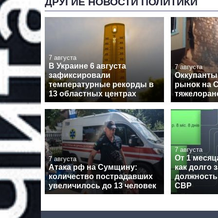
ДРУГИЕ НОВОСТИ ПОЛИТИКИ
7 августа
В Украине 6 августа
7 августа
зафиксировали
Оккупанты
температурные рекорды в
рынок на 
13 областных центрах
тяжелоран
7 августа
От 1 месяца
7 августа
Атака рф на Сумщину:
как долго 
количество пострадавших
должность
увеличилось до 13 человек
СВР