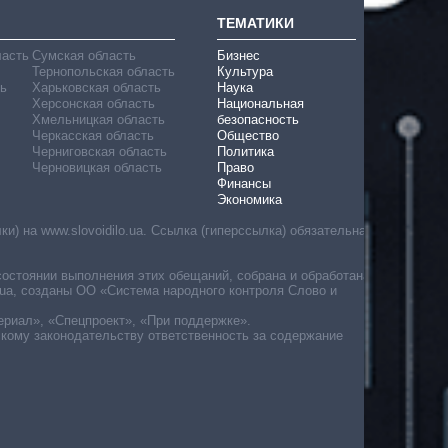
ТЕМАТИКИ
ласть
Сумская область
Бизнес
Тернопольская область
Культура
ь
Харьковская область
Наука
Херсонская область
Национальная
Хмельницкая область
безопасность
Черкасская область
Общество
Черниговская область
Политика
Черновицкая область
Право
Финансы
Экономика
) на www.slovoidilo.ua. Ссылка (гиперссылка) обязательна
состоянии выполнения этих обещаний, собрана и обработана
ua, созданы ОО «Система народного контроля Слово и
ериал», «Спецпроект», «При поддержке».
скому законодательству ответственность за содержание