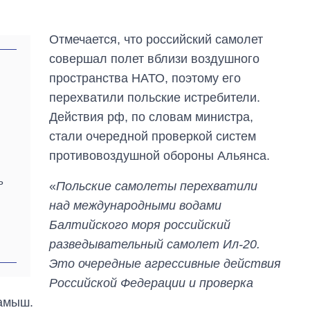
Отмечается, что российский самолет
совершал полет вблизи воздушного
пространства НАТО, поэтому его
перехватили польские истребители.
Действия рф, по словам министра,
стали очередной проверкой систем
противовоздушной обороны Альянса.
ь
«
Польские самолеты перехватили
над международными водами
Балтийского моря российский
разведывательный самолет Ил-20.
Это очередные агрессивные действия
Как изменился
бюджет
Российской Федерации и проверка
Министерства
Камыш.
обороны за 13 лет