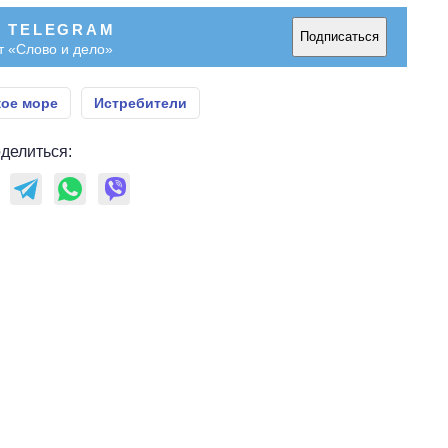
В TELEGRAM
Подписаться
т «Слово и дело»
кое море
Истребители
делиться: