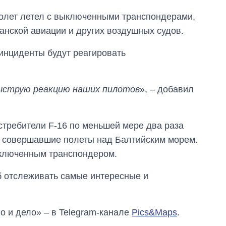
войны с россией
молет летел с выключенными транспондерами,
анской авиации и других воздушных судов.
инциденты будут реагировать
ыструю реакцию наших пилотов
», – добавил
требители F-16 по меньшей мере два раза
 совершавшие полеты над Балтийским морем.
ключенным транспондером.
об отслеживать самые интересные и
о и дело» – в Telegram-канале
Pics&Maps
.