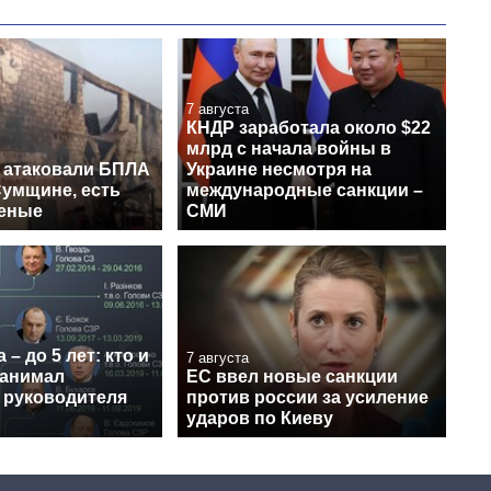
7 августа
КНДР заработала около $22
млрд с начала войны в
 атаковали БПЛА
Украине несмотря на
Сумщине, есть
международные санкции –
еные
СМИ
 – до 5 лет: кто и
7 августа
занимал
ЕС ввел новые санкции
 руководителя
против россии за усиление
ударов по Киеву