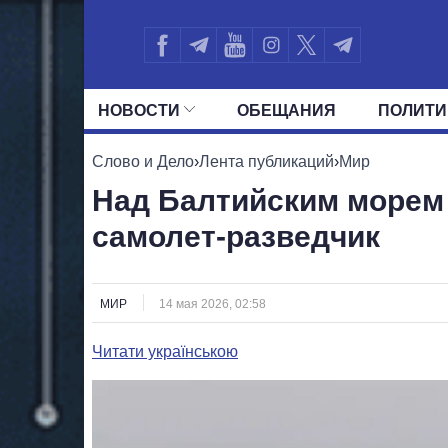
НОВОСТИ
ОБЕЩАНИЯ
ПОЛИТИ
ВСЕ ПОЛИТИКИ
ПРЕЗИДЕНТ И ОФ
Слово и Дело
›
Лента публикаций
›
Мир
Над Балтийским морем
самолет-разведчик
МИР
14 мая 2026, 02:58
Читати українською