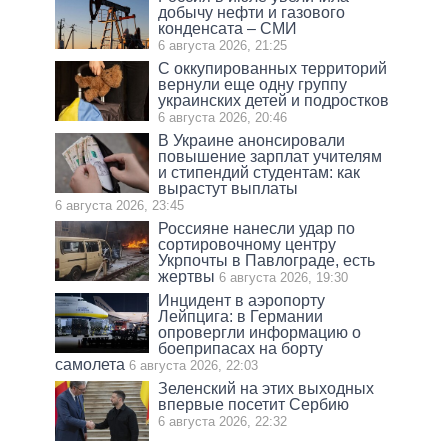
добычу нефти и газового
конденсата – СМИ
6 августа 2026, 21:25
С оккупированных территорий
вернули еще одну группу
украинских детей и подростков
6 августа 2026, 20:46
В Украине анонсировали
повышение зарплат учителям
и стипендий студентам: как
вырастут выплаты
6 августа 2026, 23:45
Россияне нанесли удар по
сортировочному центру
Укрпочты в Павлограде, есть
жертвы
6 августа 2026, 19:30
Инцидент в аэропорту
Лейпцига: в Германии
опровергли информацию о
боеприпасах на борту
самолета
6 августа 2026, 22:03
Зеленский на этих выходных
впервые посетит Сербию
6 августа 2026, 22:32