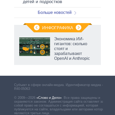
детей и подростков
Больше новостей
ИНФОГРАФИКА
Экономика ИИ-
гигантов: сколько
стоят и
зарабатывают
OpenAI и Anthropic
Субъект в сфере онлайн-медиа. Идентификатор медиа –
R40-05063
© 2009—2026
«Слово и Дело»
.
Все права защищены и
охраняются законом. Администрация сайта оставляет за
собой право не соглашаться с информацией, которая
публикуется на сайте, владельцами или авторами которой
являются третьи лица.