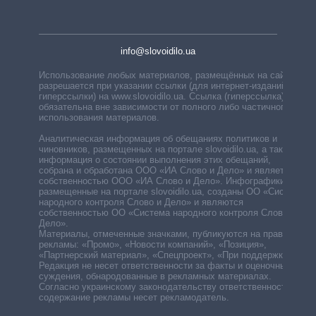
info@slovoidilo.ua
Использование любых материалов, размещённых на сайте,
разрешается при указании ссылки (для интернет-изданий —
гиперссылки) на www.slovoidilo.ua. Ссылка (гиперссылка)
обязательна вне зависимости от полного либо частичного
использования материалов.
Аналитическая информация об обещаниях политиков и
чиновников, размещенных на портале slovoidilo.ua, а также
информация о состоянии выполнения этих обещаний,
собрана и обработана ООО «ИА Слово и Дело» и является
собственностью ООО «ИА Слово и Дело». Инфографики,
размещенные на портале slovoidilo.ua, созданы ОО «Система
народного контроля Слово и Дело» и являются
собственностью ОО «Система народного контроля Слово и
Дело».
Материалы, отмеченные значками, публикуются на правах
рекламы: «Промо», «Новости компаний», «Позиция»,
«Партнерский материал», «Спецпроект», «При поддержке».
Редакция не несет ответственности за факты и оценочные
суждения, обнародованные в рекламных материалах.
Согласно украинскому законодательству ответственность за
содержание рекламы несет рекламодатель.