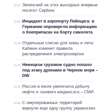
Зеленский на этих выходных впервые
22:32
посетит Сербию
Инцидент в аэропорту Лейпцига: в
22:03
Германии опровергли информацию
о боеприпасах на борту самолета
Отдельные списки для зимы и лета:
21:49
Кабмин изменит правила
распределения электроэнергии
Немецкое грузовое судно попало
21:29
под атаку дронами в Черном море –
DW
Россия в июле увеличила добычу
21:25
нефти и газового конденсата – СМИ
С оккупированных территорий
20:46
вернули еще одну группу украинских