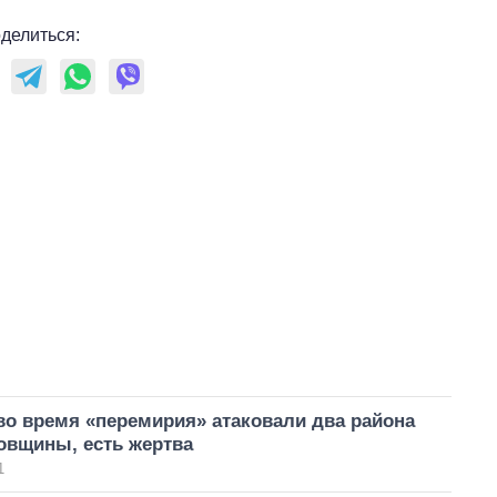
делиться:
во время «перемирия» атаковали два района
овщины, есть жертва
1