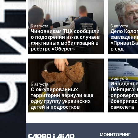
6 августа
6 августа
Чиновникам ТЦК сообщили
Дело Коло
о подозрении из-за случаев
завладени
фиктивных мобилизаций в
«ПриватБа
реестре «Оберег»
в суд
6 августа
Инцидент 
6 августа
С оккупированных
Лейпцига: 
территорий вернули еще
опровергл
одну группу украинских
боеприпас
детей и подростков
самолета
МОНИТОРИНГ