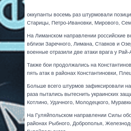
оккупанты восемь раз штурмовали позици
Старицы, Петро-Ивановки, Мирового, Сем
На Лиманском направлении российские во
вблизи Заречного, Лимана, Ставков и Оз
военные отразили две атаки врага у Рай-
Также бои продолжались на Константино
пять атак в районах Константиновки, Пл
Больше всего штурмов зафиксировали на
раза пытались вытеснить украинских защи
Котлино, Удачного, Молодецкого, Муравки
На Гуляйпольском направлении Силы обор
районах Рыбного, Доброполья, Железнод