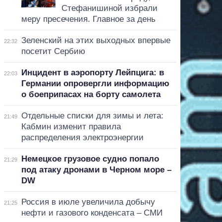
Стефанишиной избрали
меру пресечения. Главное за день
Зеленский на этих выходных впервые
22:32
посетит Сербию
Инцидент в аэропорту Лейпцига: в
22:03
Германии опровергли информацию
о боеприпасах на борту самолета
Отдельные списки для зимы и лета:
21:49
Кабмин изменит правила
распределения электроэнергии
Немецкое грузовое судно попало
21:29
под атаку дронами в Черном море –
DW
Россия в июле увеличила добычу
21:25
нефти и газового конденсата – СМИ