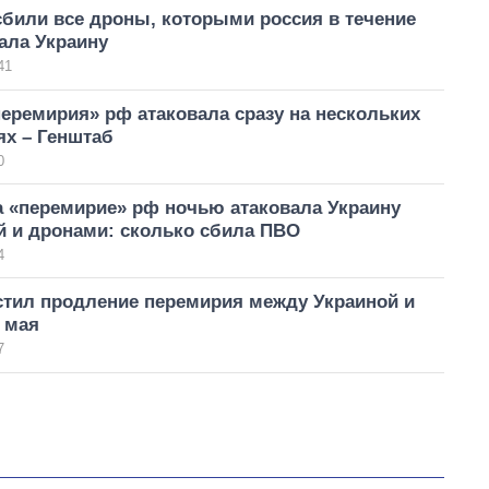
били все дроны, которыми россия в течение
ала Украину
41
еремирия» рф атаковала сразу на нескольких
ях – Генштаб
0
а «перемирие» рф ночью атаковала Украину
й и дронами: сколько сбила ПВО
4
стил продление перемирия между Украиной и
 мая
7