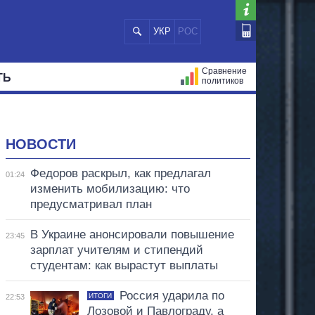
УКР
РОС
Сравнение
ТЬ
политиков
СТРАЦИЙ
МЭРЫ
ВСЕ ПЕРСОНЫ
НОВОСТИ
Федоров раскрыл, как предлагал
01:24
изменить мобилизацию: что
предусматривал план
В Украине анонсировали повышение
23:45
зарплат учителям и стипендий
студентам: как вырастут выплаты
Россия ударила по
ИТОГИ
22:53
Лозовой и Павлограду, а