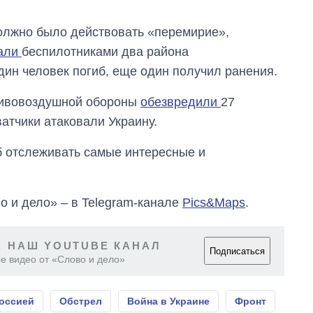
должно было действовать «перемирие»,
вали
беспилотниками два района
дин человек погиб, еще один получил ранения.
отивовоздушной обороны
обезвредили
27
атчики атаковали Украину.
об отслеживать самые интересные и
о и дело» – в Telegram-канале
Pics&Maps
.
 НАШ YOUTUBE КАНАЛ
Подписаться
е видео от «Слово и дело»
Россией
Обстрел
Война в Украине
Фронт