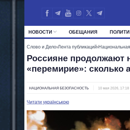
НОВОСТИ
ОБЕЩАНИЯ
ПОЛИТИ
ВСЕ ПОЛИТИКИ
ПРЕЗИДЕНТ И ОФ
Слово и Дело
›
Лента публикаций
›
Национальная
Россияне продолжают 
«перемирие»: сколько 
НАЦИОНАЛЬНАЯ БЕЗОПАСНОСТЬ
10 мая 2026, 17:18
Читати українською