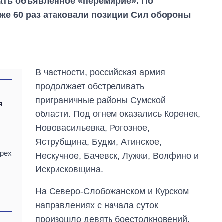
ать объявленное «перемирие». По
уже 60 раз атаковали позиции Сил обороны
В частности, российская армия
продолжает обстреливать
приграничные районы Сумской
я
области. Под огнем оказались Коренек,
ф
Нововасильевка, Рогозное,
Яструбщина, Будки, Атинское,
трех
Нескучное, Бачевск, Лужки, Волфино и
Сколько
Искрисковщина.
картофеля
выращивали в
На Северо-Слобожанском и Курском
Украине до и во
направлениях с начала суток
время большой
войны
произошло девять боестолкновений.