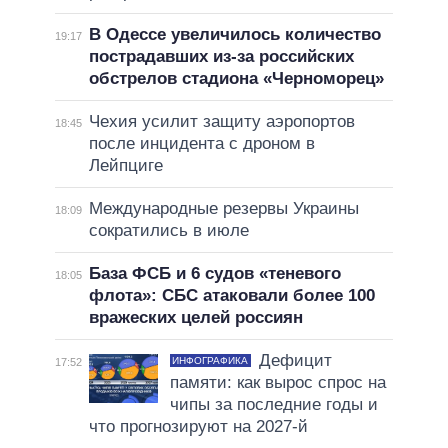
В Одессе увеличилось количество
19:17
пострадавших из-за российских
обстрелов стадиона «Черноморец»
Чехия усилит защиту аэропортов
18:45
после инцидента с дроном в
Лейпциге
Международные резервы Украины
18:09
сократились в июле
База ФСБ и 6 судов «теневого
18:05
флота»: СБС атаковали более 100
вражеских целей россиян
Дефицит
ИНФОГРАФИКА
17:52
памяти: как вырос спрос на
чипы за последние годы и
что прогнозируют на 2027-й