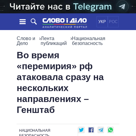
УКР
РОС
НОВОСТИ
Слово и
›
Лента
›
Национальная
Дело
публикаций
безопасность
ОБЕЩАНИЯ
ЛЕНТА
ПОЛИТИКА
Во время
СОБЫТИЯ
ЭКОНОМИКА
«перемирия» рф
ПОЛИТИКИ
СТАТЬИ
ОБЩЕСТВО
атаковала сразу на
ИНФОГРАФИКА
МНЕНИЯ
МИР
ВСЕ ПОЛИТИКИ
нескольких
ОБЗОРЫ
ПРЕЗИДЕНТ И ОФИС
ВИДЕО
направлениях –
ДАЙДЖЕСТЫ
ВЕРХОВНАЯ РАДА
ПОДДЕРЖАТЬ
КАБИНЕТ МИНИСТРОВ
Генштаб
ГЛАВЫ ОБЛАДМИНИСТРАЦИЙ
СРАВНЕНИЕ ПОЛИТИКОВ
МЭРЫ
НАЦИОНАЛЬНАЯ
ВСЕ ПЕРСОНЫ
БЕЗОПАСНОСТЬ