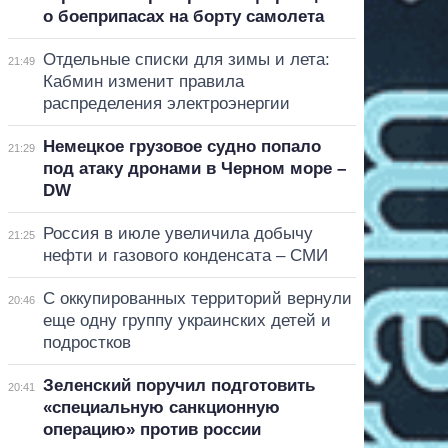
о боеприпасах на борту самолета
Отдельные списки для зимы и лета:
21:49
Кабмин изменит правила
распределения электроэнергии
Немецкое грузовое судно попало
21:29
под атаку дронами в Черном море –
DW
Россия в июле увеличила добычу
21:25
нефти и газового конденсата – СМИ
С оккупированных территорий вернули
20:46
еще одну группу украинских детей и
подростков
Зеленский поручил подготовить
20:41
«специальную санкционную
операцию» против россии