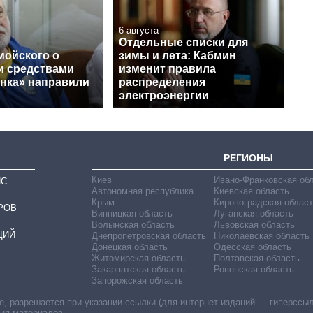
6 августа
Отдельные списки для
мойского о
зимы и лета: Кабмин
и средствами
изменит правила
нка» направили
распределения
электроэнергии
РЕГИОНЫ
Киев
Ивано-Франковская об
ИС
Автономная республика
Киевская область
Крым
Кировоградская област
РОВ
Винницкая область
Луганская область
Волынская область
Львовская область
ЦИЙ
Днепропетровская область
Николаевская область
Донецкая область
Одесская область
Житомирская область
Полтавская область
Закарпатская область
Ровенская область
Запорожская область
 разрешается при указании ссылки (для интернет-изданий — гиперссылки
ния материалов.