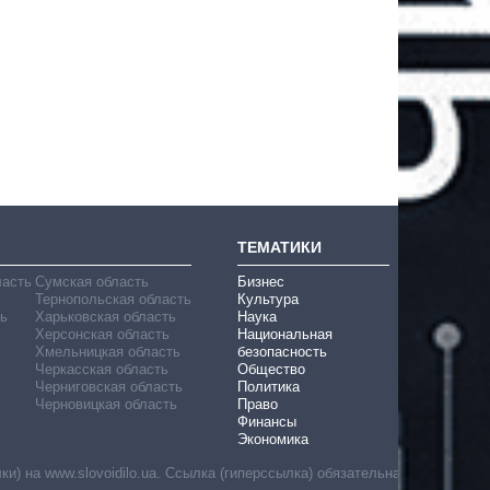
ТЕМАТИКИ
ласть
Сумская область
Бизнес
Тернопольская область
Культура
ь
Харьковская область
Наука
Херсонская область
Национальная
Хмельницкая область
безопасность
Черкасская область
Общество
Черниговская область
Политика
Черновицкая область
Право
Финансы
Экономика
) на www.slovoidilo.ua. Ссылка (гиперссылка) обязательна