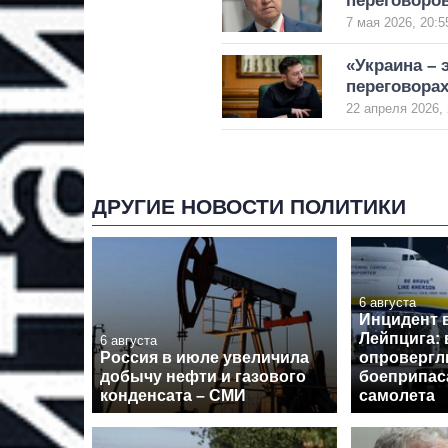
переговоро
7 мая 2026, 20:5
«Украина – 
переговорах
22 апреля 2026, 
ДРУГИЕ НОВОСТИ ПОЛИТИКИ
6 августа
Инцидент 
Лейпцига: 
6 августа
Россия в июле увеличила
опровергл
добычу нефти и газового
боеприпас
конденсата – СМИ
самолета