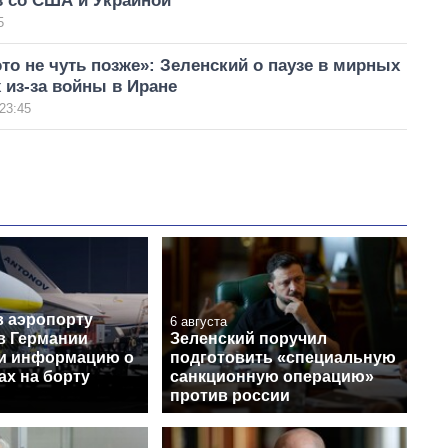
в со США и Украиной
5
это не чуть позже»: Зеленский о паузе в мирных
 из-за войны в Иране
23:45
в аэропорту
6 августа
в Германии
Зеленский поручил
и информацию о
подготовить «специальную
ах на борту
санкционную операцию»
против россии