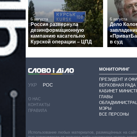
6 августа
6 августа
Россия развернула
Дело Коло
дезинформационную
завладени
кампанию касательно
«ПриватБа
Курской операции – ЦПД
в суд
МОНИТОРИНГ
ПРЕЗИДЕНТ И ОФ
УКР
РОС
ВЕРХОВНАЯ РАДА
КАБИНЕТ МИНИСТ
ГЛАВЫ
О НАС
ОБЛАДМИНИСТРА
КОНТАКТЫ
МЭРЫ
ПРАВИЛА
ВСЕ ПЕРСОНЫ
Использование любых материалов, размещённых на сайте,
вне зависимости от полного либо частичного использова