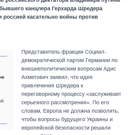
 бывшего канцлера Герхарда Шредера
и россией касательно войны против
Представитель фракции Социал-
демократической партии Германии по
внешнеполитическим вопросам Адис
Ахметович заявил, что идея
не
привлечения Шредера к
переговорному процессу «заслуживает
ой
серьезного рассмотрения». По его
Сколько
словам, Европа не должна позволить,
картофеля
чтобы вопросы будущего Украины и
выращивали в
Украине до и во
европейской безопасности решали
время большой