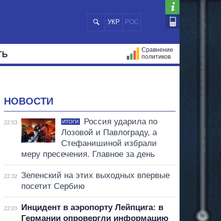
УКР
РОС
Сравнение
ТЬ
политиков
СТРАЦИЙ
МЭРЫ
ВСЕ ПЕРСОНЫ
НОВОСТИ
Россия ударила по
ИТОГИ
22:53
Лозовой и Павлограду, а
Стефанишиной избрали
меру пресечения. Главное за день
Зеленский на этих выходных впервые
22:32
посетит Сербию
Инцидент в аэропорту Лейпцига: в
22:03
Германии опровергли информацию