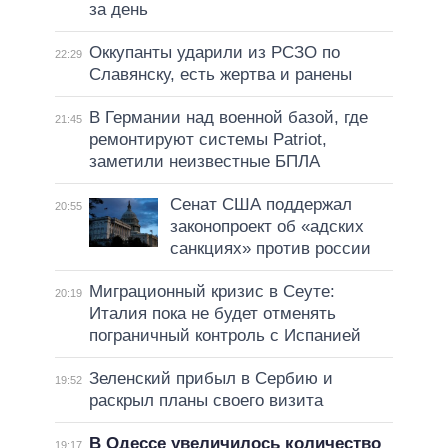
за день
Оккупанты ударили из РСЗО по
22:29
Славянску, есть жертва и ранены
В Германии над военной базой, где
21:45
ремонтируют системы Patriot,
заметили неизвестные БПЛА
Сенат США поддержал
20:55
законопроект об «адских
санкциях» против россии
Миграционный кризис в Сеуте:
20:19
Италия пока не будет отменять
пограничный контроль с Испанией
Зеленский прибыл в Сербию и
19:52
раскрыл планы своего визита
В Одессе увеличилось количество
19:17