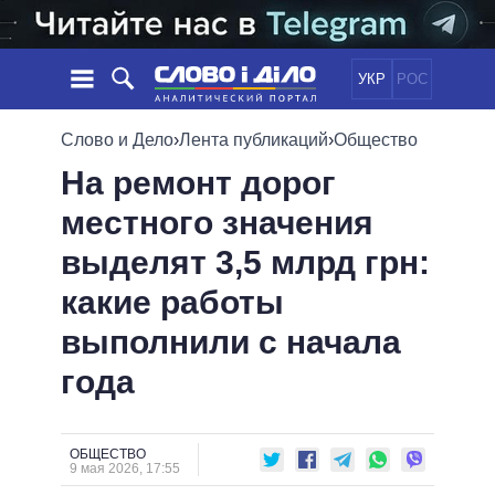
УКР
РОС
НОВОСТИ
Слово и Дело
›
Лента публикаций
›
Общество
На ремонт дорог
ОБЕЩАНИЯ
ЛЕНТА
ПОЛИТИКА
местного значения
СОБЫТИЯ
ЭКОНОМИКА
ПОЛИТИКИ
выделят 3,5 млрд грн:
СТАТЬИ
ОБЩЕСТВО
ИНФОГРАФИКА
МНЕНИЯ
МИР
ВСЕ ПОЛИТИКИ
какие работы
ОБЗОРЫ
ПРЕЗИДЕНТ И ОФИС
выполнили с начала
ВИДЕО
ДАЙДЖЕСТЫ
ВЕРХОВНАЯ РАДА
года
ПОДДЕРЖАТЬ
КАБИНЕТ МИНИСТРОВ
ГЛАВЫ ОБЛАДМИНИСТРАЦИЙ
СРАВНЕНИЕ ПОЛИТИКОВ
МЭРЫ
ОБЩЕСТВО
9 мая 2026, 17:55
ВСЕ ПЕРСОНЫ