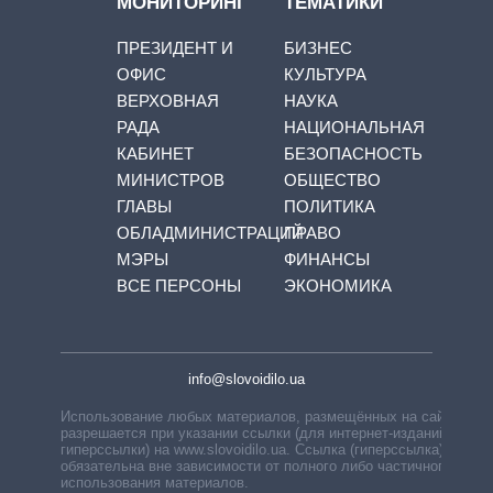
МОНИТОРИНГ
ТЕМАТИКИ
ПРЕЗИДЕНТ И
БИЗНЕС
ОФИС
КУЛЬТУРА
ВЕРХОВНАЯ
НАУКА
РАДА
НАЦИОНАЛЬНАЯ
КАБИНЕТ
БЕЗОПАСНОСТЬ
МИНИСТРОВ
ОБЩЕСТВО
ГЛАВЫ
ПОЛИТИКА
ОБЛАДМИНИСТРАЦИЙ
ПРАВО
МЭРЫ
ФИНАНСЫ
ВСЕ ПЕРСОНЫ
ЭКОНОМИКА
info@slovoidilo.ua
Использование любых материалов, размещённых на сайте,
разрешается при указании ссылки (для интернет-изданий —
гиперссылки) на www.slovoidilo.ua. Ссылка (гиперссылка)
обязательна вне зависимости от полного либо частичного
использования материалов.