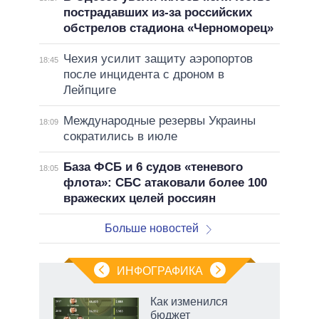
пострадавших из-за российских
обстрелов стадиона «Черноморец»
Чехия усилит защиту аэропортов
18:45
после инцидента с дроном в
Лейпциге
Международные резервы Украины
18:09
сократились в июле
База ФСБ и 6 судов «теневого
18:05
флота»: СБС атаковали более 100
вражеских целей россиян
Больше новостей
ИНФОГРАФИКА
 5
Как изменился
го
бюджет