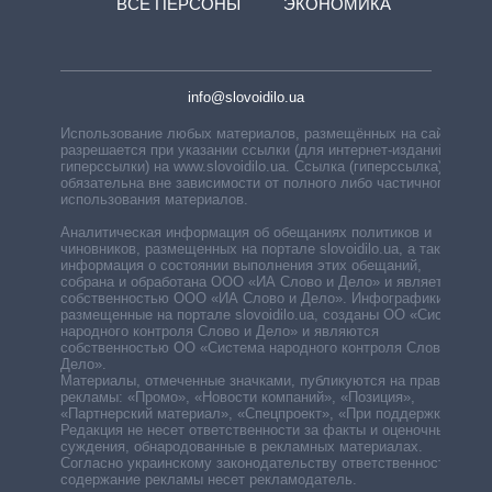
ВСЕ ПЕРСОНЫ
ЭКОНОМИКА
info@slovoidilo.ua
Использование любых материалов, размещённых на сайте,
разрешается при указании ссылки (для интернет-изданий —
гиперссылки) на www.slovoidilo.ua. Ссылка (гиперссылка)
обязательна вне зависимости от полного либо частичного
использования материалов.
Аналитическая информация об обещаниях политиков и
чиновников, размещенных на портале slovoidilo.ua, а также
информация о состоянии выполнения этих обещаний,
собрана и обработана ООО «ИА Слово и Дело» и является
собственностью ООО «ИА Слово и Дело». Инфографики,
размещенные на портале slovoidilo.ua, созданы ОО «Система
народного контроля Слово и Дело» и являются
собственностью ОО «Система народного контроля Слово и
Дело».
Материалы, отмеченные значками, публикуются на правах
рекламы: «Промо», «Новости компаний», «Позиция»,
«Партнерский материал», «Спецпроект», «При поддержке».
Редакция не несет ответственности за факты и оценочные
суждения, обнародованные в рекламных материалах.
Согласно украинскому законодательству ответственность за
содержание рекламы несет рекламодатель.