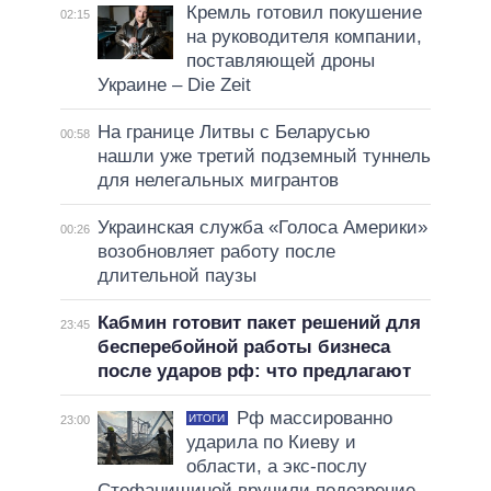
Кремль готовил покушение
02:15
на руководителя компании,
поставляющей дроны
Украине – Die Zeit
На границе Литвы с Беларусью
00:58
нашли уже третий подземный туннель
для нелегальных мигрантов
Украинская служба «Голоса Америки»
00:26
возобновляет работу после
длительной паузы
Кабмин готовит пакет решений для
23:45
бесперебойной работы бизнеса
после ударов рф: что предлагают
Рф массированно
ИТОГИ
23:00
ударила по Киеву и
области, а экс-послу
Стефанишиной вручили подозрение.