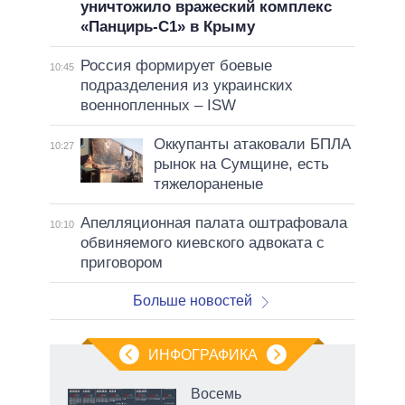
уничтожило вражеский комплекс
«Панцирь-С1» в Крыму
Россия формирует боевые
10:45
подразделения из украинских
военнопленных – ISW
Оккупанты атаковали БПЛА
10:27
рынок на Сумщине, есть
тяжелораненые
Апелляционная палата оштрафовала
10:10
обвиняемого киевского адвоката с
приговором
Больше новостей
ИНФОГРАФИКА
рифы
Восемь