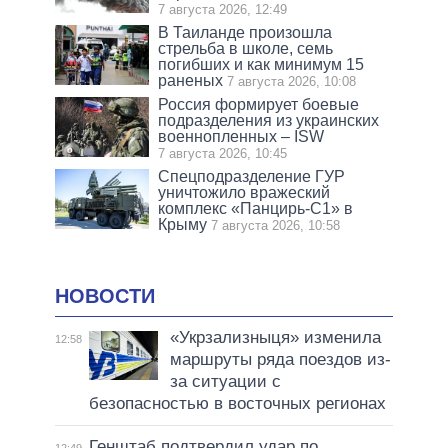
7 августа 2026, 12:49
В Таиланде произошла
стрельба в школе, семь
погибших и как минимум 15
раненых
7 августа 2026, 10:08
Россия формирует боевые
подразделения из украинских
военнопленных – ISW
7 августа 2026, 10:45
Спецподразделение ГУР
уничтожило вражеский
комплекс «Панцирь-С1» в
Крыму
7 августа 2026, 10:58
НОВОСТИ
«Укрзализныця» изменила
12:58
маршруты ряда поездов из-
за ситуации с
безопасностью в восточных регионах
Генштаб подтвердил удар по
12:49