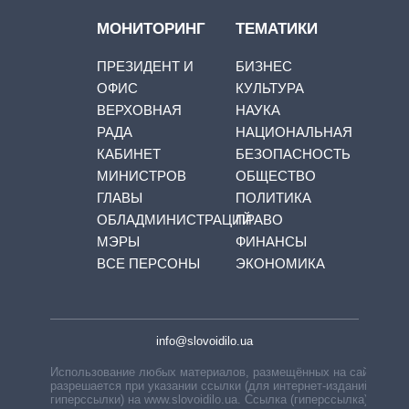
МОНИТОРИНГ
ТЕМАТИКИ
ПРЕЗИДЕНТ И
БИЗНЕС
ОФИС
КУЛЬТУРА
ВЕРХОВНАЯ
НАУКА
РАДА
НАЦИОНАЛЬНАЯ
КАБИНЕТ
БЕЗОПАСНОСТЬ
МИНИСТРОВ
ОБЩЕСТВО
ГЛАВЫ
ПОЛИТИКА
ОБЛАДМИНИСТРАЦИЙ
ПРАВО
МЭРЫ
ФИНАНСЫ
ВСЕ ПЕРСОНЫ
ЭКОНОМИКА
info@slovoidilo.ua
Использование любых материалов, размещённых на сайте,
разрешается при указании ссылки (для интернет-изданий —
гиперссылки) на www.slovoidilo.ua. Ссылка (гиперссылка)