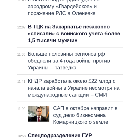
аэродрому «Гвардейское» и
поражение РЛС в Оленевке
В ТЦК на Закарпатье незаконно
12:07
«списали» с воинского учета более
1,5 тысячи мужчин
Больше половины регионов рф
11:58
обеднели за 4 года войны против
Украины – разведка
КНДР заработала около $22 млрд с
11:41
начала войны в Украине несмотря на
международные санкции – СМИ
САП в октябре направит в
11:20
суд дело бизнесмена
Комарницкого о земле
Спецподразделение ГУР
10:58