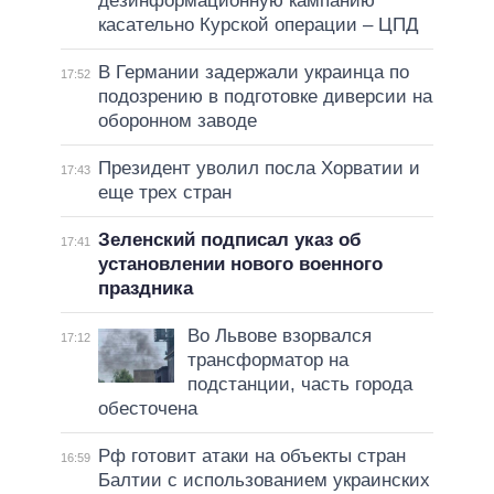
дезинформационную кампанию
касательно Курской операции – ЦПД
В Германии задержали украинца по
17:52
подозрению в подготовке диверсии на
оборонном заводе
Президент уволил посла Хорватии и
17:43
еще трех стран
Зеленский подписал указ об
17:41
установлении нового военного
праздника
Во Львове взорвался
17:12
трансформатор на
подстанции, часть города
обесточена
Рф готовит атаки на объекты стран
16:59
Балтии с использованием украинских