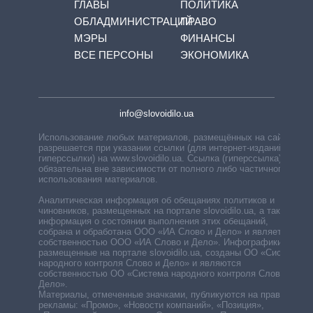
ГЛАВЫ
ПОЛИТИКА
ОБЛАДМИНИСТРАЦИЙ
ПРАВО
МЭРЫ
ФИНАНСЫ
ВСЕ ПЕРСОНЫ
ЭКОНОМИКА
info@slovoidilo.ua
Использование любых материалов, размещённых на сайте,
разрешается при указании ссылки (для интернет-изданий —
гиперссылки) на www.slovoidilo.ua. Ссылка (гиперссылка)
обязательна вне зависимости от полного либо частичного
использования материалов.
Аналитическая информация об обещаниях политиков и
чиновников, размещенных на портале slovoidilo.ua, а также
информация о состоянии выполнения этих обещаний,
собрана и обработана ООО «ИА Слово и Дело» и является
собственностью ООО «ИА Слово и Дело». Инфографики,
размещенные на портале slovoidilo.ua, созданы ОО «Система
народного контроля Слово и Дело» и являются
собственностью ОО «Система народного контроля Слово и
Дело».
Материалы, отмеченные значками, публикуются на правах
рекламы: «Промо», «Новости компаний», «Позиция»,