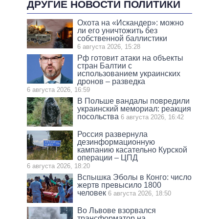
ДРУГИЕ НОВОСТИ ПОЛИТИКИ
Охота на «Искандер»: можно
ли его уничтожить без
собственной баллистики
6 августа 2026, 15:28
Рф готовит атаки на объекты
стран Балтии с
использованием украинских
дронов – разведка
6 августа 2026, 16:59
В Польше вандалы повредили
украинский мемориал: реакция
посольства
6 августа 2026, 16:42
Россия развернула
дезинформационную
кампанию касательно Курской
операции – ЦПД
6 августа 2026, 18:20
Вспышка Эболы в Конго: число
жертв превысило 1800
человек
6 августа 2026, 18:50
Во Львове взорвался
трансформатор на