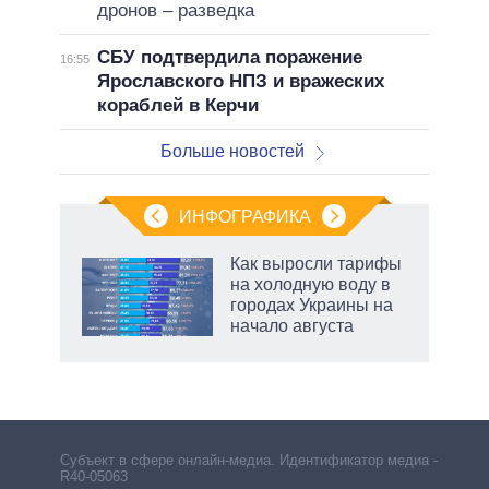
дронов – разведка
СБУ подтвердила поражение
16:55
Ярославского НПЗ и вражеских
кораблей в Керчи
Больше новостей
ИНФОГРАФИКА
Как выросли тарифы
на холодную воду в
не за
городах Украины на
асть
начало августа
елью
Субъект в сфере онлайн-медиа. Идентификатор медиа –
R40-05063