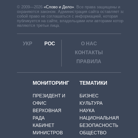
© 2009—2026
«Слово и Дело»
.
Все права защищены и
охраняются законом. Администрация сайта оставляет за
собой право не соглашаться с информацией, которая
публикуется на сайте, владельцами или авторами которой
являются третьи лица.
УКР
РОС
О НАС
КОНТАКТЫ
ПРАВИЛА
МОНИТОРИНГ
ТЕМАТИКИ
ПРЕЗИДЕНТ И
БИЗНЕС
ОФИС
КУЛЬТУРА
ВЕРХОВНАЯ
НАУКА
РАДА
НАЦИОНАЛЬНАЯ
КАБИНЕТ
БЕЗОПАСНОСТЬ
МИНИСТРОВ
ОБЩЕСТВО