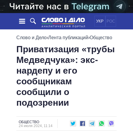
УКР
РОС
НОВОСТИ
Слово и Дело
›
Лента публикаций
›
Общество
Приватизация «трубы
ОБЕЩАНИЯ
ЛЕНТА
ПОЛИТИКА
Медведчука»: экс-
СОБЫТИЯ
ЭКОНОМИКА
ПОЛИТИКИ
нардепу и его
СТАТЬИ
ОБЩЕСТВО
ИНФОГРАФИКА
МНЕНИЯ
МИР
ВСЕ ПОЛИТИКИ
сообщникам
ОБЗОРЫ
ПРЕЗИДЕНТ И ОФИС
сообщили о
ВИДЕО
ДАЙДЖЕСТЫ
ВЕРХОВНАЯ РАДА
подозрении
ПОДДЕРЖАТЬ
КАБИНЕТ МИНИСТРОВ
ГЛАВЫ ОБЛАДМИНИСТРАЦИЙ
СРАВНЕНИЕ ПОЛИТИКОВ
МЭРЫ
ОБЩЕСТВО
24 июля 2024, 11:14
ВСЕ ПЕРСОНЫ