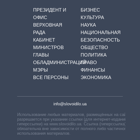
ПРЕЗИДЕНТ И
БИЗНЕС
ОФИС
КУЛЬТУРА
ВЕРХОВНАЯ
НАУКА
РАДА
НАЦИОНАЛЬНАЯ
КАБИНЕТ
БЕЗОПАСНОСТЬ
МИНИСТРОВ
ОБЩЕСТВО
ГЛАВЫ
ПОЛИТИКА
ОБЛАДМИНИСТРАЦИЙ
ПРАВО
МЭРЫ
ФИНАНСЫ
ВСЕ ПЕРСОНЫ
ЭКОНОМИКА
info@slovoidilo.ua
Использование любых материалов, размещённых на сайте,
разрешается при указании ссылки (для интернет-изданий —
гиперссылки) на www.slovoidilo.ua. Ссылка (гиперссылка)
обязательна вне зависимости от полного либо частичного
использования материалов.