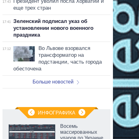
Президент уволил посла Хорватии и
17:43
еще трех стран
Зеленский подписал указ об
17:41
установлении нового военного
праздника
Во Львове взорвался
17:12
трансформатор на
подстанции, часть города
обесточена
Больше новостей
ИНФОГРАФИКА
Восемь
массированных
ударов по Украине