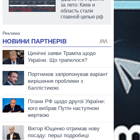
за лето: Киев и
область стали
главной целью рф