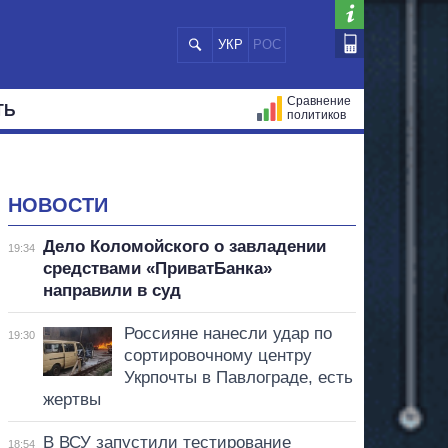
УКР
РОС
Сравнение
ТЬ
политиков
СТРАЦИЙ
МЭРЫ
ВСЕ ПЕРСОНЫ
НОВОСТИ
Дело Коломойского о завладении
19:34
средствами «ПриватБанка»
направили в суд
Россияне нанесли удар по
19:30
сортировочному центру
Укрпочты в Павлограде, есть
жертвы
В ВСУ запустили тестирование
18:54