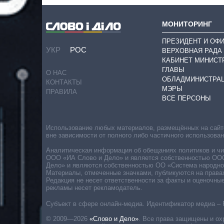
МОНИТОРИНГ
ПРЕЗИДЕНТ И ОФ
УКР
РОС
ВЕРХОВНАЯ РАДА
КАБИНЕТ МИНИСТ
ГЛАВЫ
О НАС
ОБЛАДМИНИСТРА
КОНТАКТЫ
МЭРЫ
ПРАВИЛА
ВСЕ ПЕРСОНЫ
Использование любых материалов, размещённых на сайте,
вне зависимости от полного либо частичного использова
Аналитическая информация об обещаниях политиков и чин
ООО «ИА Слово и Дело» и является собственностью ООО 
Дело» и являются собственностью ОО «Система народног
Материалы, отмеченные значками, публикуются на права
Редакция не несет ответственности за факты и оценочны
рекламы несет рекламодатель.
Субъект в сфере онлайн-медиа. Идентификатор медиа – 
© 2009—2026
«Слово и Дело»
.
Все права защищены и ох