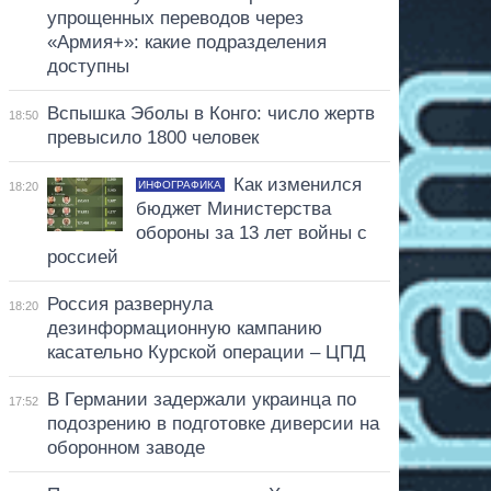
упрощенных переводов через
«Армия+»: какие подразделения
доступны
Вспышка Эболы в Конго: число жертв
18:50
превысило 1800 человек
Как изменился
ИНФОГРАФИКА
18:20
бюджет Министерства
обороны за 13 лет войны с
россией
Россия развернула
18:20
дезинформационную кампанию
касательно Курской операции – ЦПД
В Германии задержали украинца по
17:52
подозрению в подготовке диверсии на
оборонном заводе