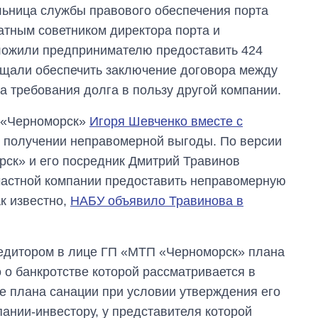
альница службы правового обеспечения порта
Украине до и во
время большой
атным советником директора порта и
войны
дложили предпринимателю предоставить 424
ещали обеспечить заключение договора между
а требования долга в пользу другой компании.
а «Черноморск»
Игоря Шевченко вместе с
 получении неправомерной выгоды. По версии
рск» и его посредник Дмитрий Травинов
астной компании предоставить неправомерную
к известно,
НАБУ объявило Травинова в
редитором в лице ГП «МТП «Черноморск» плана
 о банкротстве которой рассматривается в
е плана санации при условии утверждения его
ании-инвестору, у представителя которой