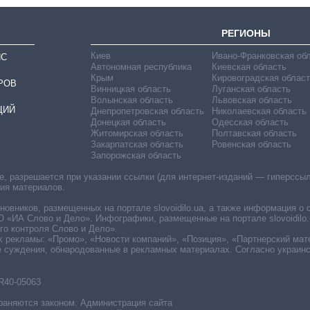
РЕГИОНЫ
Киев
Ивано-Франковская об
ИС
Автономная республика
Киевская область
Крым
Кировоградская област
РОВ
Винницкая область
Луганская область
Волынская область
Львовская область
ЦИЙ
Днепропетровская область
Николаевская область
Донецкая область
Одесская область
Житомирская область
Полтавская область
Закарпатская область
Ровенская область
Запорожская область
 разрешается при указании ссылки (для интернет-изданий — гиперссылки
ния материалов.
овников, размещенных на портале slovoidilo.ua, а также информация о 
«ИА Слово и Дело». Инфографики, размещенные на портале slovoidilo.
о контроля Слово и Дело».
х рекламы: «Промо», «Новости компаний», «Позиция», «Партнерский мат
е суждения, обнародованные в рекламных материалах. Согласно украин
R40-05063
раняются законом. Администрация сайта