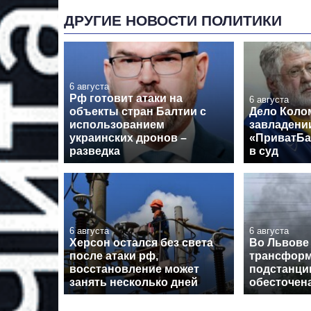
ДРУГИЕ НОВОСТИ ПОЛИТИКИ
6 августа
Рф готовит атаки на
6 августа
объекты стран Балтии с
Дело Коло
использованием
завладени
украинских дронов –
«ПриватБа
разведка
в суд
6 августа
6 августа
Херсон остался без света
Во Львове
после атаки рф,
трансформ
восстановление может
подстанции
занять несколько дней
обесточен