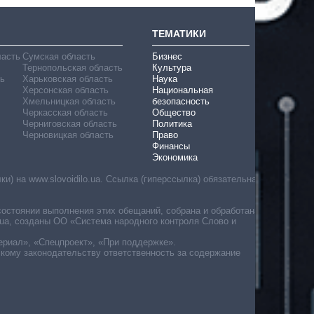
ТЕМАТИКИ
ласть
Сумская область
Бизнес
Тернопольская область
Культура
ь
Харьковская область
Наука
Херсонская область
Национальная
Хмельницкая область
безопасность
Черкасская область
Общество
Черниговская область
Политика
Черновицкая область
Право
Финансы
Экономика
) на www.slovoidilo.ua. Ссылка (гиперссылка) обязательна
состоянии выполнения этих обещаний, собрана и обработана
ua, созданы ОО «Система народного контроля Слово и
ериал», «Спецпроект», «При поддержке».
скому законодательству ответственность за содержание