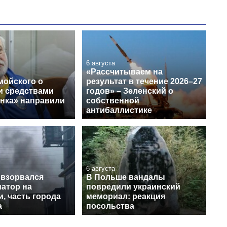
6 августа
«Рассчитываем на
мойского о
результат в течение 2026–27
и средствами
годов» – Зеленский о
нка» направили
собственной
антибаллистике
6 августа
 взорвался
В Польше вандалы
атор на
повредили украинский
, часть города
мемориал: реакция
а
посольства