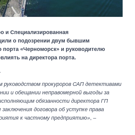
о и Специализированная
щили о подозрении двум бывшим
о порта «Черноморск» и руководителю
влиять на директора порта.
.
ым руководством прокуроров САП детективами
нии и обещании неправомерной выгоды за
 исполняющим обязанности директора ГП
 заключения договора об уступке права
приятия к частному предприятию»
, –
Сколько
картофеля
выращивали в