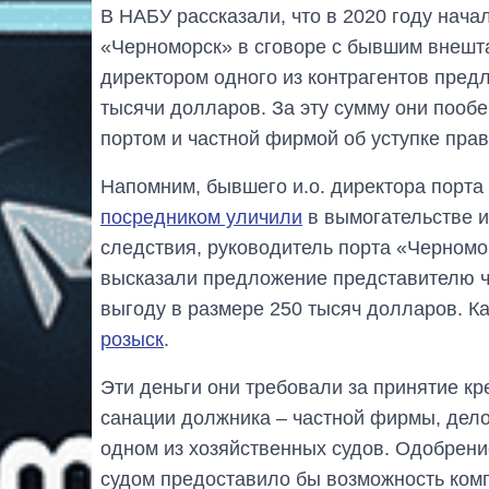
В НАБУ рассказали, что в 2020 году нач
«Черноморск» в сговоре с бывшим внешт
директором одного из контрагентов пре
тысячи долларов. За эту сумму они пооб
портом и частной фирмой об уступке прав
Напомним, бывшего и.о. директора порт
посредником уличили
в вымогательстве и
следствия, руководитель порта «Черномо
высказали предложение представителю ч
выгоду в размере 250 тысяч долларов. Ка
розыск
.
Эти деньги они требовали за принятие к
санации должника – частной фирмы, дело
одном из хозяйственных судов. Одобрени
судом предоставило бы возможность комп