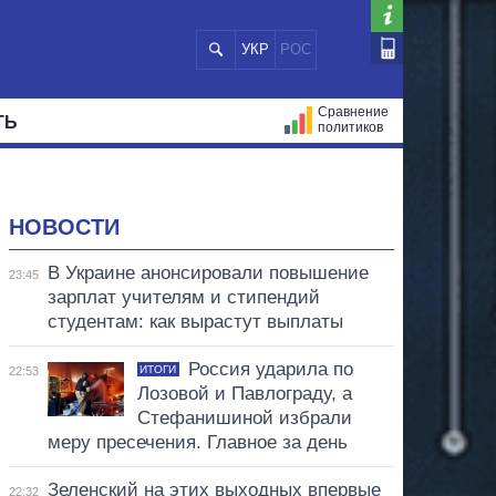
УКР
РОС
Сравнение
ТЬ
политиков
СТРАЦИЙ
МЭРЫ
ВСЕ ПЕРСОНЫ
НОВОСТИ
В Украине анонсировали повышение
23:45
зарплат учителям и стипендий
студентам: как вырастут выплаты
Россия ударила по
ИТОГИ
22:53
Лозовой и Павлограду, а
Стефанишиной избрали
меру пресечения. Главное за день
Зеленский на этих выходных впервые
22:32