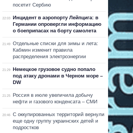
посетит Сербию
Инцидент в аэропорту Лейпцига: в
22:03
Германии опровергли информацию
о боеприпасах на борту самолета
Отдельные списки для зимы и лета:
21:49
Кабмин изменит правила
распределения электроэнергии
Немецкое грузовое судно попало
21:29
под атаку дронами в Черном море –
DW
Россия в июле увеличила добычу
21:25
нефти и газового конденсата – СМИ
С оккупированных территорий вернули
20:46
еще одну группу украинских детей и
подростков