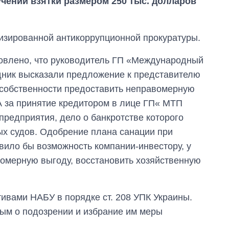
чении взятки размером 250 тыс. долларов
изированной антикоррупционной прокуратуры.
овлено, что руководитель ГП «Международный
дник высказали предложение к представителю
 собственности предоставить неправомерную
А за принятие кредитором в лице ГП« МТП
предприятия, дело о банкротстве которого
ых судов. Одобрение плана санации при
вило бы возможность компании-инвестору, у
омерную выгоду, восстановить хозяйственную
Восемь
массированных
ударов по Украине
ивами НАБУ в порядке ст. 208 УПК Украины.
за лето: Киев и
ым о подозрении и избрание им меры
область стали
главной целью рф