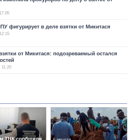
17:05
У фигурирует в деле взятки от Микитася
12:15
взятки от Микитася: подозреваемый остался
остей
 11:20
м ТЦК сообщили
6 августа