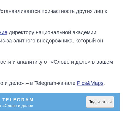
танавливается причастность других лиц к
ние
директору национальной академии
из-за элитного внедорожника, который он
сти и аналитику от «Слово и дело» в вашем
о и дело» – в Telegram-канале
Pics&Maps
.
В TELEGRAM
Подписаться
т «Слово и дело»