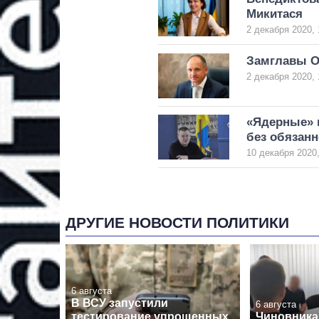
Микитася
2 декабря 2020, 
Замглавы ОП
2 декабря 2020, 
«Ядерные» 
без обязанн
10 декабря 2020,
ДРУГИЕ НОВОСТИ ПОЛИТИКИ
6 августа
В ВСУ запустили
6 августа
тестирование упрощенных
Чиновника