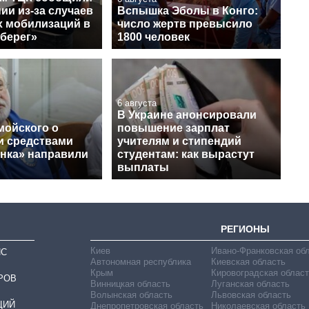
ии из-за случаев
Вспышка Эболы в Конго:
 мобилизаций в
число жертв превысило
Оберег»
1800 человек
6 августа
В Украине анонсировали
мойского о
повышение зарплат
и средствами
учителям и стипендий
нка» направили
студентам: как вырастут
выплаты
РЕГИОНЫ
Киев
Ивано-Франковская об
ИС
Автономная республика
Киевская область
Крым
Кировоградская област
РОВ
Винницкая область
Луганская область
Волынская область
Львовская область
ЦИЙ
Днепропетровская область
Николаевская область