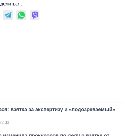
делиться:
ся: взятка за экспертизу и «подозреваемый»
22:33
 изменила прокуроров по делу о взятке от