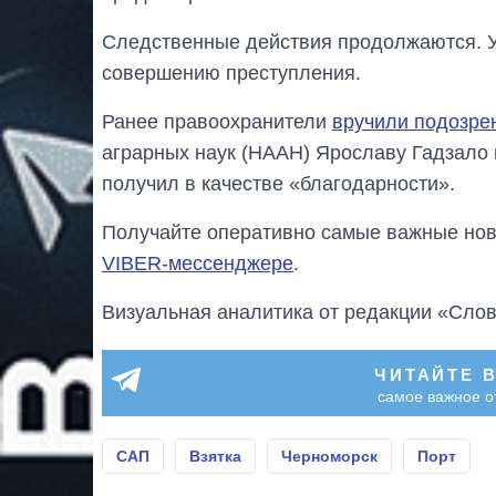
Следственные действия продолжаются. Ус
совершению преступления.
Ранее правоохранители
вручили подозре
аграрных наук (НААН) Ярославу Гадзало 
получил в качестве «благодарности».
Получайте оперативно самые важные ново
VIBER-мессенджере
.
Визуальная аналитика от редакции «Слов
ЧИТАЙТЕ 
самое важное о
САП
Взятка
Черноморск
Порт