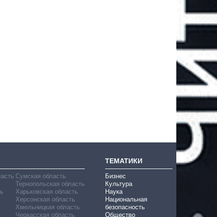
ТЕМАТИКИ
ласть
Сумская область
Бизнес
Тернопольская область
Культура
ь
Харьковская область
Наука
Херсонская область
Национальная
Хмельницкая область
безопасность
Черкасская область
Общество