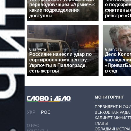
переводов через «Армия+»:
о подозрен
какие подразделения
фиктивных
доступны
реестре «
6 августа
6 августа
Россияне нанесли удар по
Дело Коло
сортировочному центру
завладени
Укрпочты в Павлограде,
«ПриватБа
есть жертвы
в суд
МОНИТОРИНГ
ПРЕЗИДЕНТ И ОФ
УКР
РОС
ВЕРХОВНАЯ РАДА
КАБИНЕТ МИНИСТ
ГЛАВЫ
О НАС
ОБЛАДМИНИСТРА