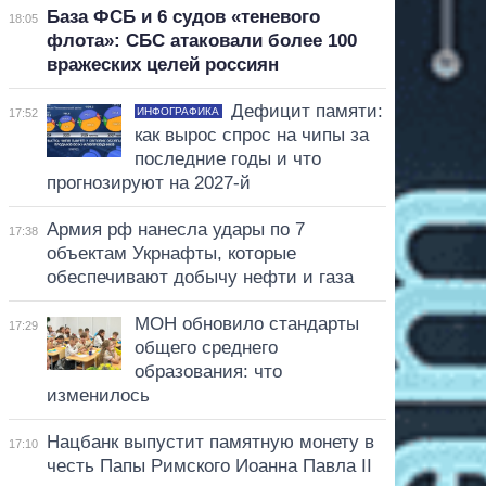
База ФСБ и 6 судов «теневого
18:05
флота»: СБС атаковали более 100
вражеских целей россиян
Дефицит памяти:
ИНФОГРАФИКА
17:52
как вырос спрос на чипы за
последние годы и что
прогнозируют на 2027-й
Армия рф нанесла удары по 7
17:38
объектам Укрнафты, которые
обеспечивают добычу нефти и газа
МОН обновило стандарты
17:29
общего среднего
образования: что
изменилось
Нацбанк выпустит памятную монету в
17:10
честь Папы Римского Иоанна Павла II