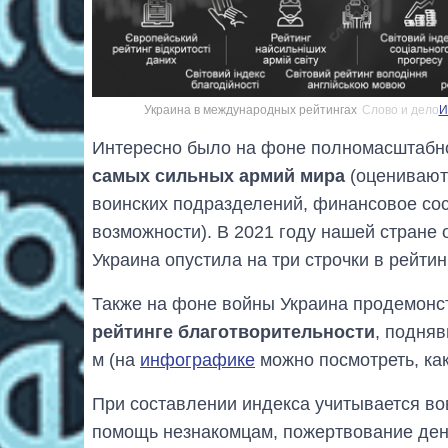
Украина в международных рейтингах
Слово и дело
И
Интересно было на фоне полномасштабно
самых сильных армий мира
(оцениваютс
воинских подразделений, финансовое сос
возможности). В 2021 году нашей стране о
Украина опустила на три строчки в рейтин
Также на фоне войны Украина продемонс
рейтинге благотворительности
, подняв
м (на
инфографике
можно посмотреть, как
При составлении индекса учитывается во
помощь незнакомцам, пожертвование дене