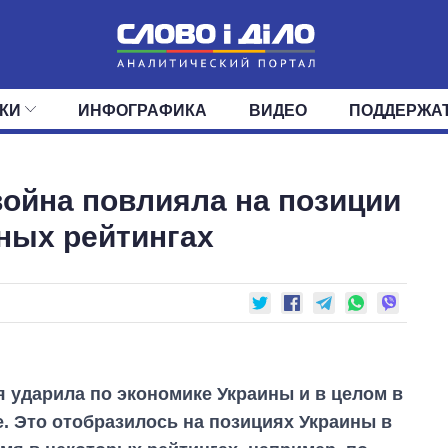
КИ
ИНФОГРАФИКА
ВИДЕО
ПОДДЕРЖА
ИС
ЛЕНТА
ВЕРХОВНАЯ РАДА
СОБЫТИЯ
СТАТЬИ
КАБИНЕТ МИНИСТРОВ
МНЕНИЯ
ОБЗОРЫ
ГЛАВЫ ОБЛАДМИНИ
ДАЙДЖЕСТЫ
ойна повлияла на позиции
ПОЛИТИКА
ДЕПУТАТЫ
ЭКОНОМИКА
КОМИТЕТЫ
ФРАКЦИИ
ОБЩЕСТВО
ОКРУГА
МИР
ных рейтингах
 ударила по экономике Украины и в целом в
. Это отобразилось на позициях Украины в