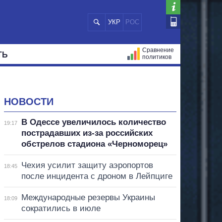
УКР
РОС
Сравнение
ТЬ
политиков
СТРАЦИЙ
МЭРЫ
ВСЕ ПЕРСОНЫ
НОВОСТИ
В Одессе увеличилось количество
19:17
пострадавших из-за российских
обстрелов стадиона «Черноморец»
Чехия усилит защиту аэропортов
18:45
после инцидента с дроном в Лейпциге
Международные резервы Украины
18:09
сократились в июле