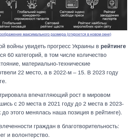
зображение максимального размера (откроется в новом окне)
й войны увидеть прогресс Украины в
рейтинге
я 60 категорий, в том числе количество
тояние, материально-технические
твели 22 место, а в 2022-м – 15. В 2023 году
ге.
трировала впечатляющий рост в мировом
Дефицит памяти:
шись с 20 места в 2021 году до 2 места в 2023-
как вырос спрос
на чипы за
 до этого менялась наша позиция в рейтинге).
последние годы и
что прогнозируют
влеченности граждан в благотворительность:
на 2027-й
г и волонтерство.