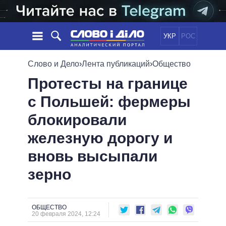
УКР
РОС
НОВОСТИ
Слово и Дело
›
Лента публикаций
›
Общество
Протесты на границе
ОБЕЩАНИЯ
ЛЕНТА
ПОЛИТИКА
с Польшей: фермеры
СОБЫТИЯ
ЭКОНОМИКА
ПОЛИТИКИ
блокировали
СТАТЬИ
ОБЩЕСТВО
ИНФОГРАФИКА
МНЕНИЯ
МИР
ВСЕ ПОЛИТИКИ
железную дорогу и
ОБЗОРЫ
ПРЕЗИДЕНТ И ОФИС
вновь высыпали
ВИДЕО
ДАЙДЖЕСТЫ
ВЕРХОВНАЯ РАДА
зерно
ПОДДЕРЖАТЬ
КАБИНЕТ МИНИСТРОВ
ГЛАВЫ ОБЛАДМИНИСТРАЦИЙ
СРАВНЕНИЕ ПОЛИТИКОВ
МЭРЫ
ОБЩЕСТВО
20 февраля 2024, 12:24
ВСЕ ПЕРСОНЫ