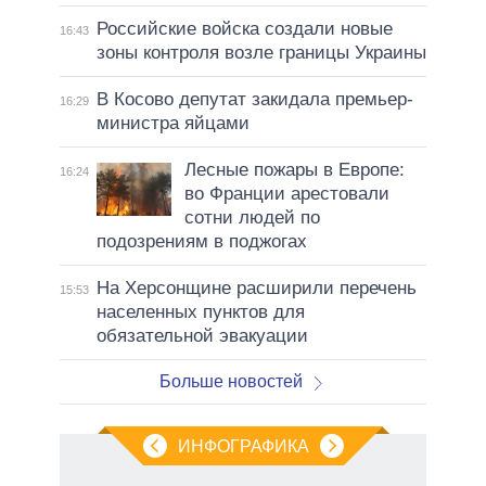
Российские войска создали новые
16:43
зоны контроля возле границы Украины
В Косово депутат закидала премьер-
16:29
министра яйцами
Лесные пожары в Европе:
16:24
во Франции арестовали
сотни людей по
подозрениям в поджогах
На Херсонщине расширили перечень
15:53
населенных пунктов для
обязательной эвакуации
Больше новостей
ИНФОГРАФИКА