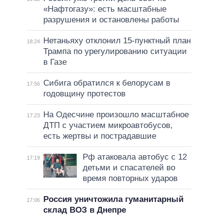
«Нафтогазу»: есть масштабные
разрушения и остановлены работы
Нетаньяху отклонил 15-пунктный план
18:24
Трампа по урегулированию ситуации
в Газе
Сибига обратился к белорусам в
17:56
годовщину протестов
На Одесчине произошло масштабное
17:23
ДТП с участием микроавтобусов,
есть жертвы и пострадавшие
Рф атаковала автобус с 12
17:19
детьми и спасателей во
время повторных ударов
Россия уничтожила гуманитарный
17:06
склад ВОЗ в Днепре