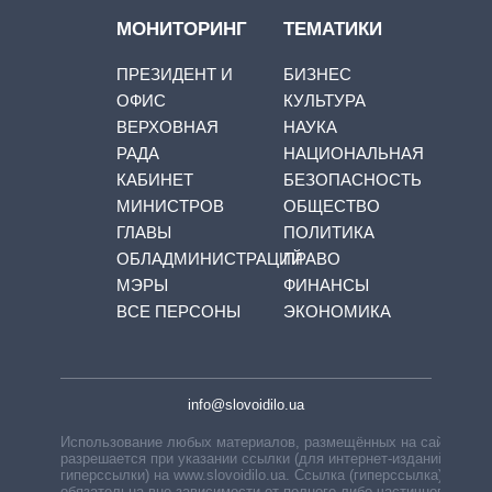
МОНИТОРИНГ
ТЕМАТИКИ
ПРЕЗИДЕНТ И
БИЗНЕС
ОФИС
КУЛЬТУРА
ВЕРХОВНАЯ
НАУКА
РАДА
НАЦИОНАЛЬНАЯ
КАБИНЕТ
БЕЗОПАСНОСТЬ
МИНИСТРОВ
ОБЩЕСТВО
ГЛАВЫ
ПОЛИТИКА
ОБЛАДМИНИСТРАЦИЙ
ПРАВО
МЭРЫ
ФИНАНСЫ
ВСЕ ПЕРСОНЫ
ЭКОНОМИКА
info@slovoidilo.ua
Использование любых материалов, размещённых на сайте,
разрешается при указании ссылки (для интернет-изданий —
гиперссылки) на www.slovoidilo.ua. Ссылка (гиперссылка)
обязательна вне зависимости от полного либо частичного