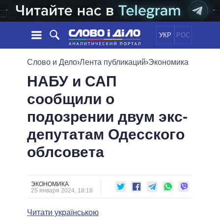
УКР
РОС
НОВОСТИ
Слово и Дело
›
Лента публикаций
›
Экономика
НАБУ и САП
ОБЕЩАНИЯ
ЛЕНТА
ПОЛИТИКА
сообщили о
СОБЫТИЯ
ЭКОНОМИКА
ПОЛИТИКИ
подозрении двум экс-
СТАТЬИ
ОБЩЕСТВО
ИНФОГРАФИКА
МНЕНИЯ
МИР
ВСЕ ПОЛИТИКИ
депутатам Одесского
ОБЗОРЫ
ПРЕЗИДЕНТ И ОФИС
облсовета
ВИДЕО
ДАЙДЖЕСТЫ
ВЕРХОВНАЯ РАДА
ПОДДЕРЖАТЬ
КАБИНЕТ МИНИСТРОВ
ГЛАВЫ ОБЛАДМИНИСТРАЦИЙ
ЭКОНОМИКА
СРАВНЕНИЕ ПОЛИТИКОВ
25 января 2024, 18:18
МЭРЫ
Читати українською
ВСЕ ПЕРСОНЫ