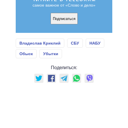
самое важное от «Слово и дело»
Подписаться
Владислав Криклий
СБУ
НАБУ
Обыск
Убытки
Поделиться: