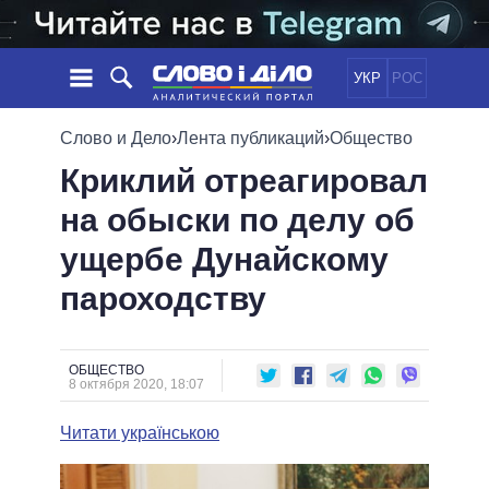
УКР
РОС
НОВОСТИ
Слово и Дело
›
Лента публикаций
›
Общество
Криклий отреагировал
ОБЕЩАНИЯ
ЛЕНТА
ПОЛИТИКА
на обыски по делу об
СОБЫТИЯ
ЭКОНОМИКА
ПОЛИТИКИ
ущербе Дунайскому
СТАТЬИ
ОБЩЕСТВО
ИНФОГРАФИКА
МНЕНИЯ
МИР
ВСЕ ПОЛИТИКИ
пароходству
ОБЗОРЫ
ПРЕЗИДЕНТ И ОФИС
ВИДЕО
ДАЙДЖЕСТЫ
ВЕРХОВНАЯ РАДА
ОБЩЕСТВО
ПОДДЕРЖАТЬ
КАБИНЕТ МИНИСТРОВ
8 октября 2020, 18:07
ГЛАВЫ ОБЛАДМИНИСТРАЦИЙ
СРАВНЕНИЕ ПОЛИТИКОВ
Читати українською
МЭРЫ
ВСЕ ПЕРСОНЫ