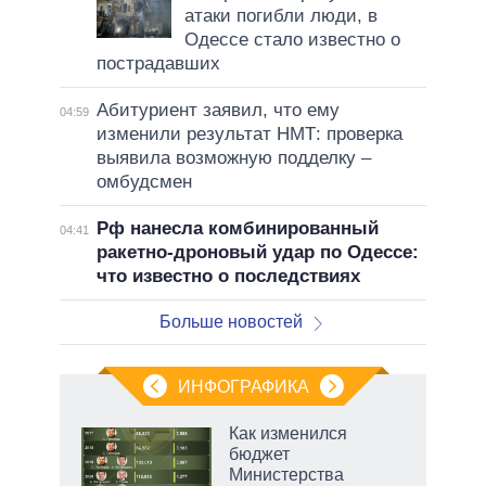
атаки погибли люди, в
Одессе стало известно о
пострадавших
Абитуриент заявил, что ему
04:59
изменили результат НМТ: проверка
выявила возможную подделку –
омбудсмен
Рф нанесла комбинированный
04:41
ракетно-дроновый удар по Одессе:
что известно о последствиях
Больше новостей
ИНФОГРАФИКА
Как изменился
бюджет
не за
Министерства