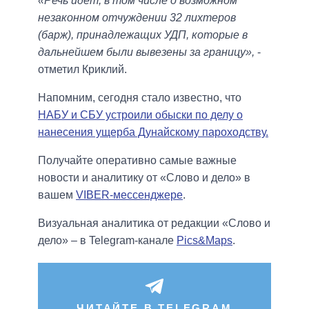
«Речь идет, в том числе о возможном
незаконном отчуждении 32 лихтеров
(барж), принадлежащих УДП, которые в
дальнейшем были вывезены за границу»,
-
отметил Криклий.
Напомним, сегодня стало известно, что
НАБУ и СБУ устроили обыски по делу о
нанесения ущерба Дунайскому пароходству.
Получайте оперативно самые важные
новости и аналитику от «Слово и дело» в
вашем
VIBER-мессенджере
.
Визуальная аналитика от редакции «Слово и
дело» – в Telegram-канале
Pics&Maps
.
ЧИТАЙТЕ В TELEGRAM