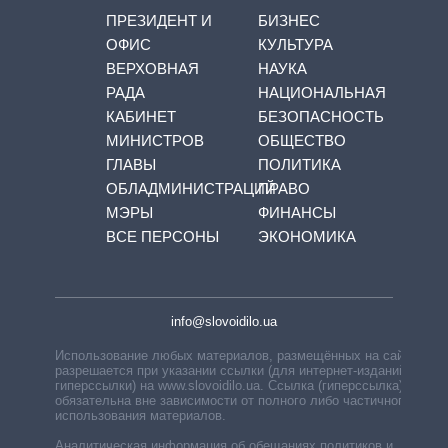
ПРЕЗИДЕНТ И
БИЗНЕС
ОФИС
КУЛЬТУРА
ВЕРХОВНАЯ
НАУКА
РАДА
НАЦИОНАЛЬНАЯ
КАБИНЕТ
БЕЗОПАСНОСТЬ
МИНИСТРОВ
ОБЩЕСТВО
ГЛАВЫ
ПОЛИТИКА
ОБЛАДМИНИСТРАЦИЙ
ПРАВО
МЭРЫ
ФИНАНСЫ
ВСЕ ПЕРСОНЫ
ЭКОНОМИКА
info@slovoidilo.ua
Использование любых материалов, размещённых на сайте,
разрешается при указании ссылки (для интернет-изданий —
гиперссылки) на www.slovoidilo.ua. Ссылка (гиперссылка)
обязательна вне зависимости от полного либо частичного
использования материалов.
Аналитическая информация об обещаниях политиков и