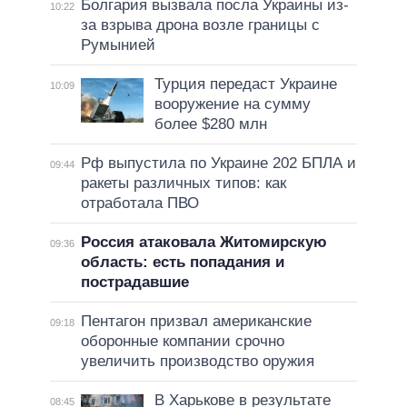
Болгария вызвала посла Украины из-
10:22
за взрыва дрона возле границы с
Румынией
Турция передаст Украине
10:09
вооружение на сумму
более $280 млн
Рф выпустила по Украине 202 БПЛА и
09:44
ракеты различных типов: как
отработала ПВО
Россия атаковала Житомирскую
09:36
область: есть попадания и
пострадавшие
Пентагон призвал американские
09:18
оборонные компании срочно
увеличить производство оружия
В Харькове в результате
08:45