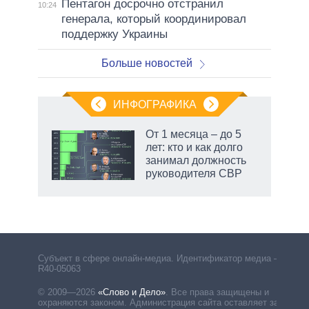
Пентагон досрочно отстранил
10:24
генерала, который координировал
поддержку Украины
Больше новостей
ИНФОГРАФИКА
От 1 месяца – до 5
лет: кто и как долго
не за
занимал должность
асть
руководителя СВР
елью
маги
Субъект в сфере онлайн-медиа. Идентификатор медиа –
R40-05063
© 2009—2026
«Слово и Дело»
.
Все права защищены и
охраняются законом. Администрация сайта оставляет за