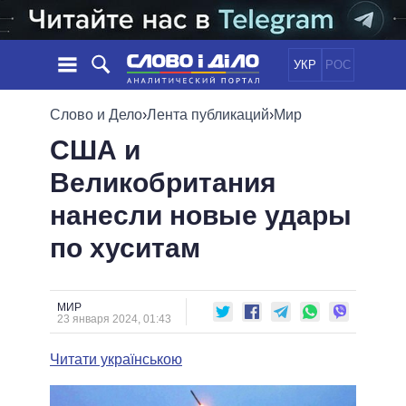
УКР
РОС
НОВОСТИ
Слово и Дело
›
Лента публикаций
›
Мир
США и
ОБЕЩАНИЯ
ЛЕНТА
ПОЛИТИКА
Великобритания
СОБЫТИЯ
ЭКОНОМИКА
ПОЛИТИКИ
нанесли новые удары
СТАТЬИ
ОБЩЕСТВО
ИНФОГРАФИКА
МНЕНИЯ
МИР
ВСЕ ПОЛИТИКИ
по хуситам
ОБЗОРЫ
ПРЕЗИДЕНТ И ОФИС
ВИДЕО
ДАЙДЖЕСТЫ
ВЕРХОВНАЯ РАДА
МИР
ПОДДЕРЖАТЬ
КАБИНЕТ МИНИСТРОВ
23 января 2024, 01:43
ГЛАВЫ ОБЛАДМИНИСТРАЦИЙ
СРАВНЕНИЕ ПОЛИТИКОВ
Читати українською
МЭРЫ
ВСЕ ПЕРСОНЫ