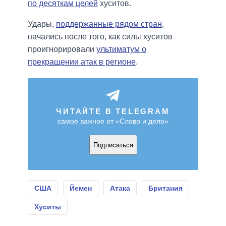
по десяткам целей
хуситов.
Удары,
поддержанные рядом стран
,
начались после того, как силы хуситов
проигнорировали
ультиматум о
прекращении атак в регионе
.
ЧИТАЙТЕ В TELEGRAM
самое важное от «Слово и дело»
Подписаться
США
Йемен
Атака
Британия
Хуситы