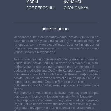
МЭРЫ
ФИНАНСЫ
ВСЕ ПЕРСОНЫ
ЭКОНОМИКА
info@slovoidilo.ua
Использование любых материалов, размещённых на сайте,
разрешается при указании ссылки (для интернет-изданий —
гиперссылки) на www.slovoidilo.ua. Ссылка (гиперссылка)
обязательна вне зависимости от полного либо частичного
использования материалов.
Аналитическая информация об обещаниях политиков и
чиновников, размещенных на портале slovoidilo.ua, а также
информация о состоянии выполнения этих обещаний,
собрана и обработана ООО «ИА Слово и Дело» и является
собственностью ООО «ИА Слово и Дело». Инфографики,
размещенные на портале slovoidilo.ua, созданы ОО «Система
народного контроля Слово и Дело» и являются
собственностью ОО «Система народного контроля Слово и
Дело».
Материалы, отмеченные значками, публикуются на правах
рекламы: «Промо», «Новости компаний», «Позиция»,
«Партнерский материал», «Спецпроект», «При поддержке».
Редакция не несет ответственности за факты и оценочные
суждения, обнародованные в рекламных материалах.