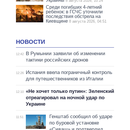
Украины
8 августа 2026, 10:24
Среди погибших 4-летний
ребенок: в ГСЧС уточнили
последствия обстрела на
Киевщине
8 августа 2026, 04:51
НОВОСТИ
В Румынии заявили об изменении
12:42
тактики российских дронов
Испания ввела пограничный контроль
12:26
для путешественников из Италии
«Не хочет только путин»: Зеленский
12:10
отреагировал на ночной удар по
Украине
Генштаб сообщил об ударе
11:51
по буровой установке
«Сиваш» и подтвердил