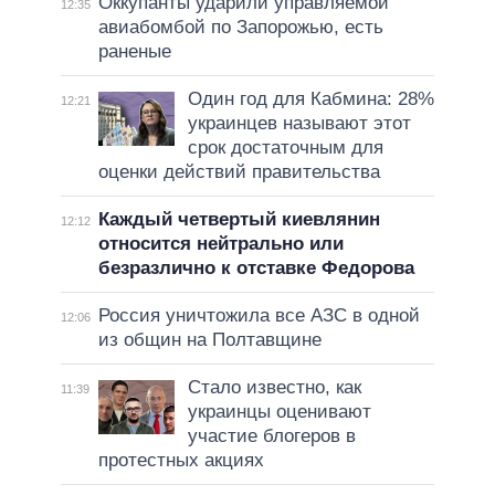
Оккупанты ударили управляемой
12:35
авиабомбой по Запорожью, есть
раненые
Один год для Кабмина: 28%
12:21
украинцев называют этот
срок достаточным для
оценки действий правительства
Каждый четвертый киевлянин
12:12
относится нейтрально или
безразлично к отставке Федорова
Россия уничтожила все АЗС в одной
12:06
из общин на Полтавщине
Стало известно, как
11:39
украинцы оценивают
участие блогеров в
протестных акциях