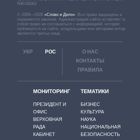
R40-05063
© 2009—2026
«Слово и Дело»
.
Все права защищены и
охраняются законом. Администрация сайта оставляет за
собой право не соглашаться с информацией, которая
публикуется на сайте, владельцами или авторами которой
являются третьи лица.
УКР
РОС
О НАС
КОНТАКТЫ
ПРАВИЛА
МОНИТОРИНГ
ТЕМАТИКИ
ПРЕЗИДЕНТ И
БИЗНЕС
ОФИС
КУЛЬТУРА
ВЕРХОВНАЯ
НАУКА
РАДА
НАЦИОНАЛЬНАЯ
КАБИНЕТ
БЕЗОПАСНОСТЬ