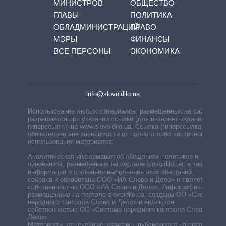
МИНИСТРОВ
ОБЩЕСТВО
ГЛАВЫ
ПОЛИТИКА
ОБЛАДМИНИСТРАЦИЙ
ПРАВО
МЭРЫ
ФИНАНСЫ
ВСЕ ПЕРСОНЫ
ЭКОНОМИКА
info@slovoidilo.ua
Использование любых материалов, размещённых на сайте,
разрешается при указании ссылки (для интернет-изданий —
гиперссылки) на www.slovoidilo.ua. Ссылка (гиперссылка)
обязательна вне зависимости от полного либо частичного
использования материалов.
Аналитическая информация об обещаниях политиков и
чиновников, размещенных на портале slovoidilo.ua, а также
информация о состоянии выполнения этих обещаний,
собрана и обработана ООО «ИА Слово и Дело» и является
собственностью ООО «ИА Слово и Дело». Инфографики,
размещенные на портале slovoidilo.ua, созданы ОО «Система
народного контроля Слово и Дело» и являются
собственностью ОО «Система народного контроля Слово и
Дело».
Материалы, отмеченные значками, публикуются на правах