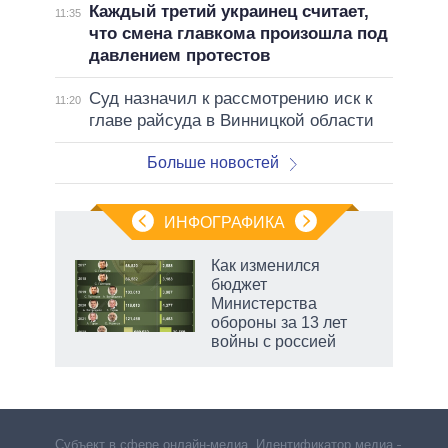
Каждый третий украинец считает,
11:35
что смена главкома произошла под
давлением протестов
Суд назначил к рассмотрению иск к
11:20
главе райсуда в Винницкой области
Больше новостей
ИНФОГРАФИКА
Как изменился
бюджет
не за
Министерства
асть
обороны за 13 лет
елью
войны с россией
маги
Субъект в сфере онлайн-медиа. Идентификатор медиа –