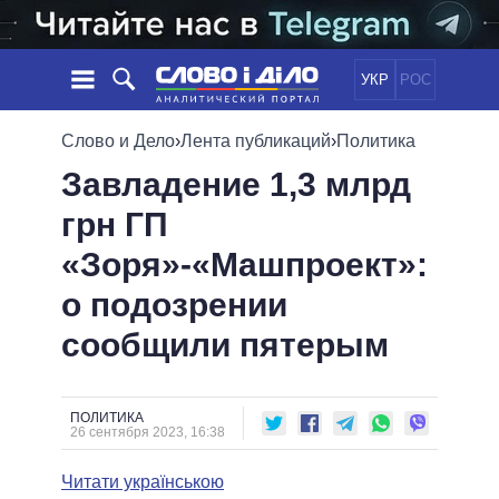
УКР
РОС
НОВОСТИ
Слово и Дело
›
Лента публикаций
›
Политика
Завладение 1,3 млрд
ОБЕЩАНИЯ
ЛЕНТА
ПОЛИТИКА
грн ГП
СОБЫТИЯ
ЭКОНОМИКА
ПОЛИТИКИ
«Зоря»-«Машпроект»:
СТАТЬИ
ОБЩЕСТВО
ИНФОГРАФИКА
МНЕНИЯ
МИР
ВСЕ ПОЛИТИКИ
о подозрении
ОБЗОРЫ
ПРЕЗИДЕНТ И ОФИС
сообщили пятерым
ВИДЕО
ДАЙДЖЕСТЫ
ВЕРХОВНАЯ РАДА
ПОДДЕРЖАТЬ
КАБИНЕТ МИНИСТРОВ
ГЛАВЫ ОБЛАДМИНИСТРАЦИЙ
ПОЛИТИКА
СРАВНЕНИЕ ПОЛИТИКОВ
26 сентября 2023, 16:38
МЭРЫ
Читати українською
ВСЕ ПЕРСОНЫ