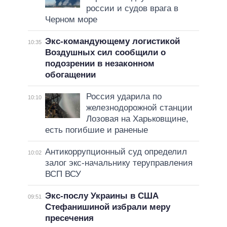
россии и судов врага в
Черном море
Экс-командующему логистикой
10:35
Воздушных сил сообщили о
подозрении в незаконном
обогащении
Россия ударила по
10:10
железнодорожной станции
Лозовая на Харьковщине,
есть погибшие и раненые
Антикоррупционный суд определил
10:02
залог экс-начальнику теруправления
ВСП ВСУ
Экс-послу Украины в США
09:51
Стефанишиной избрали меру
пресечения