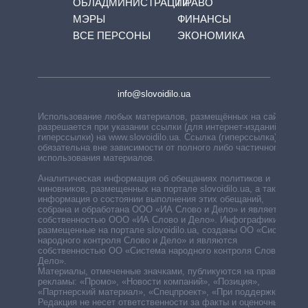
ОБЛАДМИНИСТРАЦИЙ
ПРАВО
МЭРЫ
ФИНАНСЫ
ВСЕ ПЕРСОНЫ
ЭКОНОМИКА
info@slovoidilo.ua
Использование любых материалов, размещённых на сайте,
разрешается при указании ссылки (для интернет-изданий —
гиперссылки) на www.slovoidilo.ua. Ссылка (гиперссылка)
обязательна вне зависимости от полного либо частичного
использования материалов.
Аналитическая информация об обещаниях политиков и
чиновников, размещенных на портале slovoidilo.ua, а также
информация о состоянии выполнения этих обещаний,
собрана и обработана ООО «ИА Слово и Дело» и является
собственностью ООО «ИА Слово и Дело». Инфографики,
размещенные на портале slovoidilo.ua, созданы ОО «Система
народного контроля Слово и Дело» и являются
собственностью ОО «Система народного контроля Слово и
Дело».
Материалы, отмеченные значками, публикуются на правах
рекламы: «Промо», «Новости компаний», «Позиция»,
«Партнерский материал», «Спецпроект», «При поддержке».
Редакция не несет ответственности за факты и оценочные