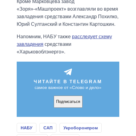
Кроме Марковцева завод
«Зоря»-«Машпроект» возглавляли во время
завладения средствами Александр Похилко,
Юрий Султанский и Константин Картошкин.
Напомним, НАБУ также
расследует схему
завладения
средствами
«Харьковоблэнерго».
ЧИТАЙТЕ В TELEGRAM
самое важное от «Слово и дело»
Подписаться
НАБУ
САП
Укроборонпром