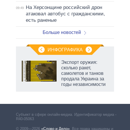
На Херсонщине российский дрон
09:49
атаковал автобус с гражданскими,
есть раненые
Больше новостей
ИНФОГРАФИКА
Экспорт оружия:
сколько ракет,
не за
самолетов и танков
асть
продала Украина за
елью
годы независимости
Субъект в сфере онлайн-медиа. Идентификатор медиа –
R40-05063
© 2009—2026
«Слово и Дело»
.
Все права защищены и