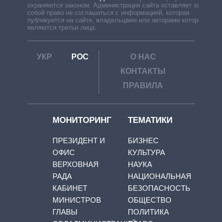
охраняются законом. Администрация сайта оставляет за
собой право не соглашаться с информацией, которая
публикуется на сайте, владельцами или авторами которой
являются третьи лица.
УКР
РОС
О НАС
КОНТАКТЫ
ПРАВИЛА
МОНИТОРИНГ
ТЕМАТИКИ
ПРЕЗИДЕНТ И
БИЗНЕС
ОФИС
КУЛЬТУРА
ВЕРХОВНАЯ
НАУКА
РАДА
НАЦИОНАЛЬНАЯ
КАБИНЕТ
БЕЗОПАСНОСТЬ
МИНИСТРОВ
ОБЩЕСТВО
ГЛАВЫ
ПОЛИТИКА