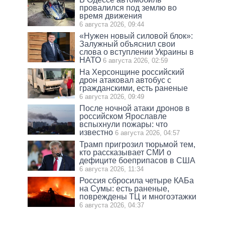
провалился под землю во
время движения
6 августа 2026, 09:44
«Нужен новый силовой блок»:
Залужный объяснил свои
слова о вступлении Украины в
НАТО
6 августа 2026, 02:59
На Херсонщине российский
дрон атаковал автобус с
гражданскими, есть раненые
6 августа 2026, 09:49
После ночной атаки дронов в
российском Ярославле
вспыхнули пожары: что
известно
6 августа 2026, 04:57
Трамп пригрозил тюрьмой тем,
кто рассказывает СМИ о
дефиците боеприпасов в США
6 августа 2026, 11:34
Россия сбросила четыре КАБа
на Сумы: есть раненые,
повреждены ТЦ и многоэтажки
6 августа 2026, 04:37