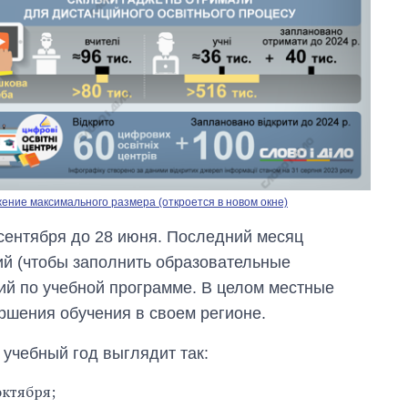
ение максимального размера (откроется в новом окне)
 сентября до 28 июня. Последний месяц
ий (чтобы заполнить образовательные
тий по учебной программе. В целом местные
Как за 10 лет
ршения обучения в своем регионе.
изменилось
количество
 учебный год выглядит так:
поступающих в
бакалавриат,
октября;
магистратуру и