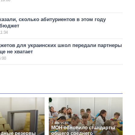
азали, сколько абитуриентов в этом году
 бюджет
11:34
джетов для украинских школ передали партнеры
ще не хватает
6:00
7 августа
МОН обновило стандарты
одные резервы
общего среднего