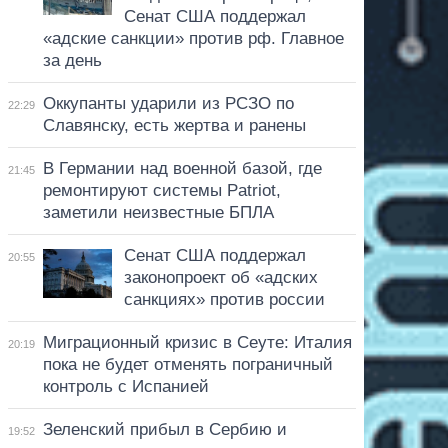
Сенат США поддержал
«адские санкции» против рф. Главное
за день
Оккупанты ударили из РСЗО по
22:29
Славянску, есть жертва и ранены
В Германии над военной базой, где
21:45
ремонтируют системы Patriot,
заметили неизвестные БПЛА
Сенат США поддержал
20:55
законопроект об «адских
санкциях» против россии
Миграционный кризис в Сеуте: Италия
20:19
пока не будет отменять пограничный
контроль с Испанией
Зеленский прибыл в Сербию и
19:52