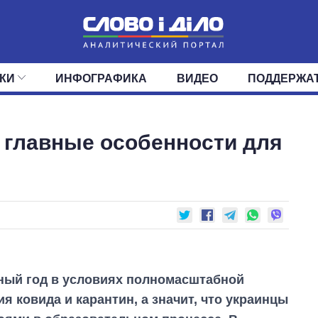
КИ
ИНФОГРАФИКА
ВИДЕО
ПОДДЕРЖА
ИС
ЛЕНТА
ВЕРХОВНАЯ РАДА
СОБЫТИЯ
СТАТЬИ
КАБИНЕТ МИНИСТРОВ
МНЕНИЯ
ОБЗОРЫ
ГЛАВЫ ОБЛАДМИНИ
ДАЙДЖЕСТЫ
: главные особенности для
ПОЛИТИКА
ДЕПУТАТЫ
ЭКОНОМИКА
КОМИТЕТЫ
ФРАКЦИИ
ОБЩЕСТВО
ОКРУГА
МИР
бный год в условиях полномасштабной
 ковида и карантин, а значит, что украинцы