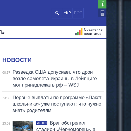
УКР
РОС
Сравнение
ТЬ
политиков
СТРАЦИЙ
МЭРЫ
ВСЕ ПЕРСОНЫ
НОВОСТИ
Разведка США допускает, что дрон
00:57
возле самолета Украины в Лейпциге
мог принадлежать рф – WSJ
Первые выплаты по программе «Пакет
23:56
школьника» уже поступают: что нужно
знать родителям
Враг обстрелял
ИТОГИ
23:09
стадион «Черноморец», а