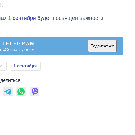
Н.
ах 1 сентября
будет посвящен важности
В TELEGRAM
Подписаться
т «Слово и дело»
ие
1 сентября
делиться: