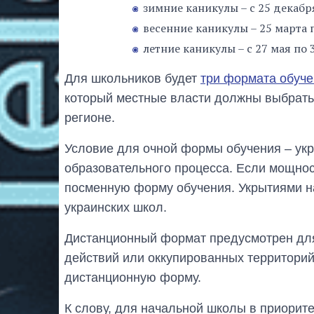
зимние каникулы – с 25 декабря
весенние каникулы – 25 марта п
летние каникулы – с 27 мая по 3
Для школьников будет
три формата обуч
который местные власти должны выбрать,
регионе.
Условие для очной формы обучения – ук
образовательного процесса. Если мощнос
посменную форму обучения. Укрытиями н
украинских школ.
Дистанционный формат предусмотрен для
действий или оккупированных территори
дистанционную форму.
К слову, для начальной школы в приорит