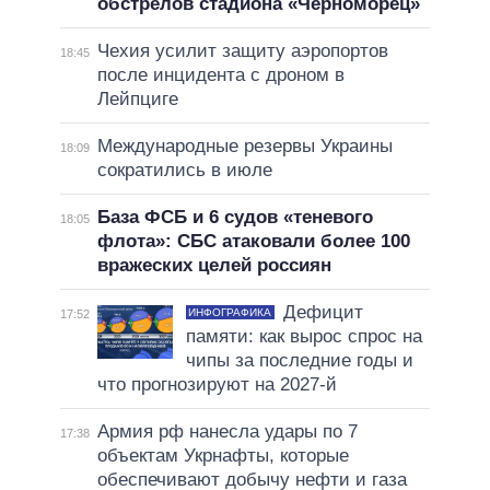
обстрелов стадиона «Черноморец»
Чехия усилит защиту аэропортов
18:45
после инцидента с дроном в
Лейпциге
Международные резервы Украины
18:09
сократились в июле
База ФСБ и 6 судов «теневого
18:05
флота»: СБС атаковали более 100
вражеских целей россиян
Дефицит
ИНФОГРАФИКА
17:52
памяти: как вырос спрос на
чипы за последние годы и
что прогнозируют на 2027-й
Армия рф нанесла удары по 7
17:38
объектам Укрнафты, которые
обеспечивают добычу нефти и газа