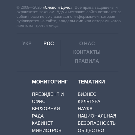
© 2009—2026
«Слово и Дело»
.
Все права защищены и
охраняются законом. Администрация сайта оставляет за
собой право не соглашаться с информацией, которая
публикуется на сайте, владельцами или авторами которой
являются третьи лица.
УКР
РОС
О НАС
КОНТАКТЫ
ПРАВИЛА
МОНИТОРИНГ
ТЕМАТИКИ
ПРЕЗИДЕНТ И
БИЗНЕС
ОФИС
КУЛЬТУРА
ВЕРХОВНАЯ
НАУКА
РАДА
НАЦИОНАЛЬНАЯ
КАБИНЕТ
БЕЗОПАСНОСТЬ
МИНИСТРОВ
ОБЩЕСТВО