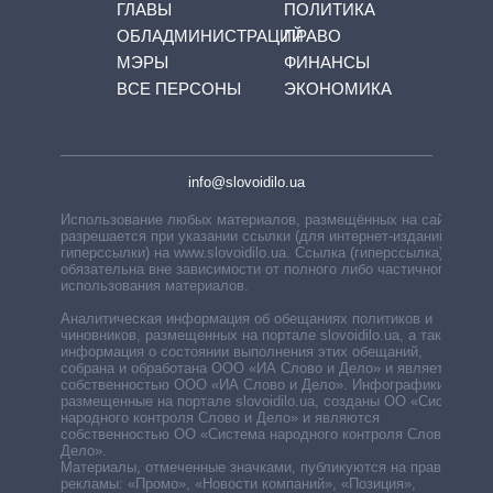
ГЛАВЫ
ПОЛИТИКА
ОБЛАДМИНИСТРАЦИЙ
ПРАВО
МЭРЫ
ФИНАНСЫ
ВСЕ ПЕРСОНЫ
ЭКОНОМИКА
info@slovoidilo.ua
Использование любых материалов, размещённых на сайте,
разрешается при указании ссылки (для интернет-изданий —
гиперссылки) на www.slovoidilo.ua. Ссылка (гиперссылка)
обязательна вне зависимости от полного либо частичного
использования материалов.
Аналитическая информация об обещаниях политиков и
чиновников, размещенных на портале slovoidilo.ua, а также
информация о состоянии выполнения этих обещаний,
собрана и обработана ООО «ИА Слово и Дело» и является
собственностью ООО «ИА Слово и Дело». Инфографики,
размещенные на портале slovoidilo.ua, созданы ОО «Система
народного контроля Слово и Дело» и являются
собственностью ОО «Система народного контроля Слово и
Дело».
Материалы, отмеченные значками, публикуются на правах
рекламы: «Промо», «Новости компаний», «Позиция»,