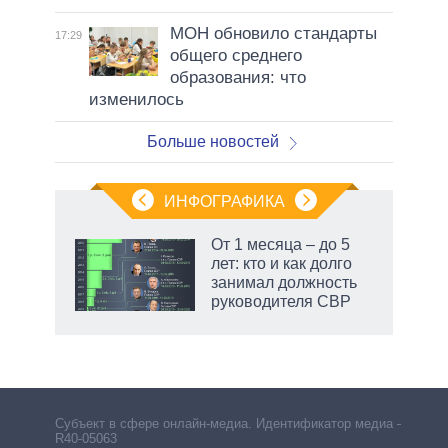
МОН обновило стандарты
17:29
общего среднего
образования: что
изменилось
Больше новостей
ИНФОГРАФИКА
еля
От 1 месяца – до 5
лет: кто и как долго
занимал должность
руководителя СВР
маги
Субъект в сфере онлайн-медиа. Идентификатор медиа –
R40-05063