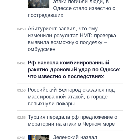
атаки погибли люди, в
Одессе стало известно о
пострадавших
Абитуриент заявил, что ему
04:59
изменили результат НМТ: проверка
выявила возможную подделку –
омбудсмен
Рф нанесла комбинированный
04:41
ракетно-дроновый удар по Одессе:
что известно о последствиях
Российский Белгород оказался под
03:56
массированной атакой, в городе
вспыхнули пожары
Турция передала рф предложение о
02:58
моратории на атаки в Черном море
Зеленский назвал
02:31