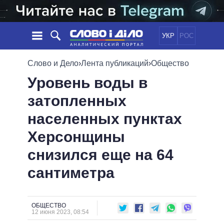
УКР
РОС
НОВОСТИ
Слово и Дело
›
Лента публикаций
›
Общество
Уровень воды в
ОБЕЩАНИЯ
ЛЕНТА
ПОЛИТИКА
затопленных
СОБЫТИЯ
ЭКОНОМИКА
ПОЛИТИКИ
населенных пунктах
СТАТЬИ
ОБЩЕСТВО
ИНФОГРАФИКА
МНЕНИЯ
МИР
ВСЕ ПОЛИТИКИ
Херсонщины
ОБЗОРЫ
ПРЕЗИДЕНТ И ОФИС
снизился еще на 64
ВИДЕО
ДАЙДЖЕСТЫ
ВЕРХОВНАЯ РАДА
сантиметра
ПОДДЕРЖАТЬ
КАБИНЕТ МИНИСТРОВ
ГЛАВЫ ОБЛАДМИНИСТРАЦИЙ
СРАВНЕНИЕ ПОЛИТИКОВ
МЭРЫ
ОБЩЕСТВО
12 июня 2023, 08:54
ВСЕ ПЕРСОНЫ