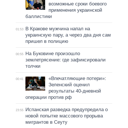
возможные сроки боевого
применения украинской
баллистики
В Кракове мужчина напал на
01:53
украинскую пару, а через два дня сам
пришел в полицию
На Буковине произошло
00:55
землетрясение: где зафиксировали
толчки
«Впечатляющие потери»:
00:41
Зеленский оценил
результаты 40-дневной
операции против рф
Испанская разведка предупредила о
23:55
новой попытке массового прорыва
мигрантов в Сеуту