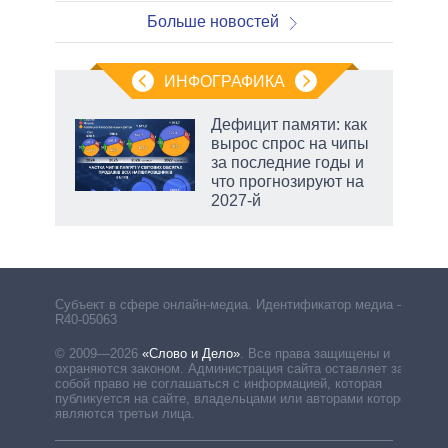
Больше новостей
ИНФОГРАФИКА
Дефицит памяти: как
вырос спрос на чипы
не за
за последние годы и
асть
что прогнозируют на
елью
2027-й
Субъект в сфере онлайн-медиа. Идентификатор медиа –
R40-05063
© 2009—2026
«Слово и Дело»
.
Все права защищены и
охраняются законом. Администрация сайта оставляет за
собой право не соглашаться с информацией, которая
публикуется на сайте, владельцами или авторами которой
являются третьи лица.