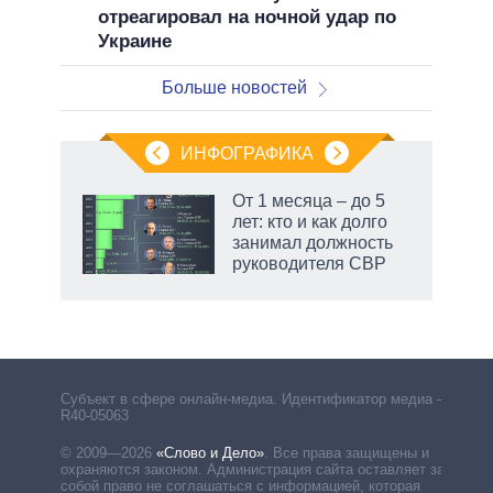
отреагировал на ночной удар по
Украине
Больше новостей
ИНФОГРАФИКА
От 1 месяца – до 5
лет: кто и как долго
занимал должность
руководителя СВР
Субъект в сфере онлайн-медиа. Идентификатор медиа –
R40-05063
© 2009—2026
«Слово и Дело»
.
Все права защищены и
охраняются законом. Администрация сайта оставляет за
собой право не соглашаться с информацией, которая