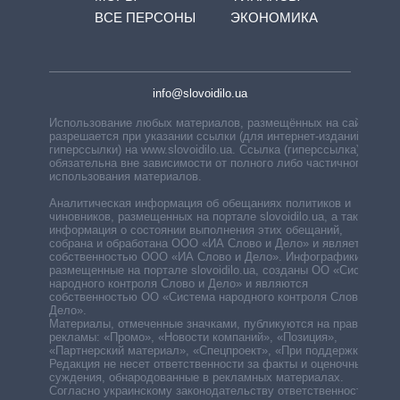
ВСЕ ПЕРСОНЫ
ЭКОНОМИКА
info@slovoidilo.ua
Использование любых материалов, размещённых на сайте,
разрешается при указании ссылки (для интернет-изданий —
гиперссылки) на www.slovoidilo.ua. Ссылка (гиперссылка)
обязательна вне зависимости от полного либо частичного
использования материалов.
Аналитическая информация об обещаниях политиков и
чиновников, размещенных на портале slovoidilo.ua, а также
информация о состоянии выполнения этих обещаний,
собрана и обработана ООО «ИА Слово и Дело» и является
собственностью ООО «ИА Слово и Дело». Инфографики,
размещенные на портале slovoidilo.ua, созданы ОО «Система
народного контроля Слово и Дело» и являются
собственностью ОО «Система народного контроля Слово и
Дело».
Материалы, отмеченные значками, публикуются на правах
рекламы: «Промо», «Новости компаний», «Позиция»,
«Партнерский материал», «Спецпроект», «При поддержке».
Редакция не несет ответственности за факты и оценочные
суждения, обнародованные в рекламных материалах.
Согласно украинскому законодательству ответственность за