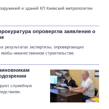
сооружений и зданий КП Киевский метрополитен
прокуратура опровергла заявления о
ве
ых результатах экспертизы, опровергающих
 якобы некачественном строительстве.
 чиновникам
одозрении
ируют служебную
следствиям.