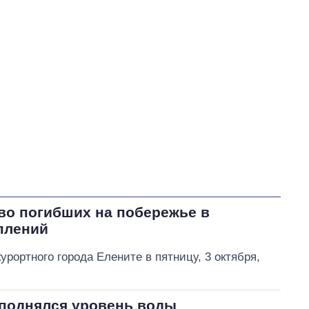
Порошенко Петр Алексеевич
В процессе
64
41
45
Выполнено
193
45%
Не выполнено
176
выполнено
14
Всего
433
Яценко пообещал
обратиться в
правоохранительные
во погибших на побережье в
органы из-за возможного
плений
хищения средств,
выделенных на создание бренда Умани
урортного города Елените в пятницу, 3 октября,
.
 поднялся уровень воды