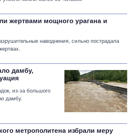
али жертвами мощного урагана и
азрушительные наводнения, сильно пострадала
жертвах.
ало дамбу,
туация
док, из-за большого
ую дамбу.
кого метрополитена избрали меру