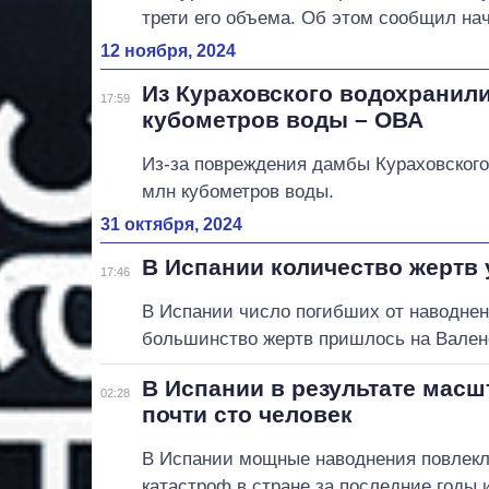
трети его объема. Об этом сообщил н
12 ноября, 2024
Из Кураховского водохранил
17:59
кубометров воды – ОВА
Из-за повреждения дамбы Кураховског
млн кубометров воды.
31 октября, 2024
В Испании количество жертв 
17:46
В Испании число погибших от наводнен
большинство жертв пришлось на Вален
В Испании в результате мас
02:28
почти сто человек
В Испании мощные наводнения повлекл
катастроф в стране за последние годы 