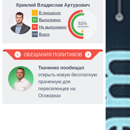
Криклий Владислав Артурович
Тимош
49
В процессе
0
51
Выполнено
94
51%
Не выполнено
90
выполнено
0
Всего
184
ОБЕЩАНИЯ ПОЛИТИКОВ
Ткаченко пообещал
открыть новую бесплатную
прачечную для
переселенцев на
Осокорках
бизнеса