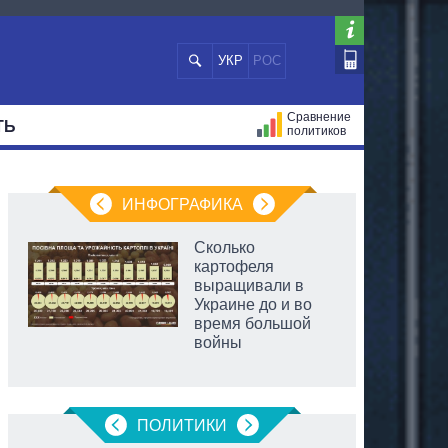
УКР
РОС
Сравнение
ТЬ
политиков
СТРАЦИЙ
МЭРЫ
ВСЕ ПЕРСОНЫ
ИНФОГРАФИКА
Сколько
картофеля
выращивали в
Украине до и во
время большой
войны
ПОЛИТИКИ