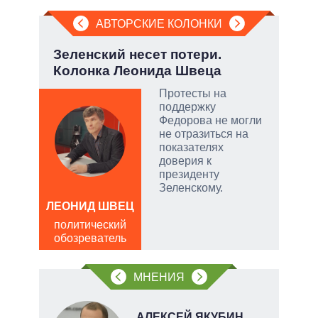
АВТОРСКИЕ КОЛОНКИ
.
Зеленский несет потери.
Охо
Колонка Леонида Швеца
ли 
соб
Протесты на
ы:
поддержку
а
Федорова не могли
е
не отразиться на
а –
показателях
доверия к
.
президенту
ла
Зеленскому.
ЛЕОНИД ШВЕЦ
, а
Д
политический
чаще
ПО
обозреватель
яжном
в
обо
МНЕНИЯ
В
АЛЕКСЕЙ ЯКУБИН