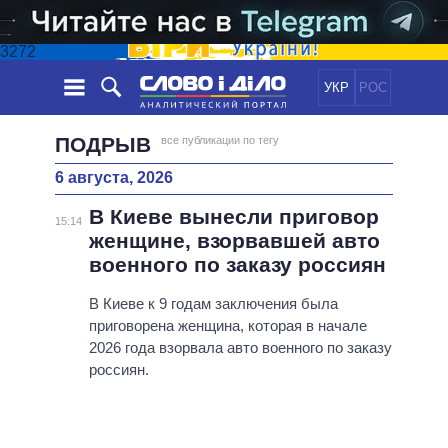
3272
УКР
РОС
НОВОСТИ
ПОДРЫВ
все публикации по тегу
6 августа, 2026
ОБЕЩАНИЯ
ЛЕНТА
ПОЛИТИКА
В Киеве вынесли приговор
СОБЫТИЯ
ЭКОНОМИКА
15:14
ПОЛИТИКИ
женщине, взорвавшей авто
СТАТЬИ
ОБЩЕСТВО
военного по заказу россиян
ИНФОГРАФИКА
МНЕНИЯ
МИР
ВСЕ ПОЛИТИКИ
ОБЗОРЫ
В Киеве к 9 годам заключения была
ПРЕЗИДЕНТ И ОФИС
ВИДЕО
приговорена женщина, которая в начале
ДАЙДЖЕСТЫ
ВЕРХОВНАЯ РАДА
2026 года взорвала авто военного по заказу
ПОДДЕРЖАТЬ
КАБИНЕТ МИНИСТРОВ
россиян.
ГЛАВЫ ОБЛАДМИНИСТРАЦИЙ
СРАВНЕНИЕ ПОЛИТИКОВ
МЭРЫ