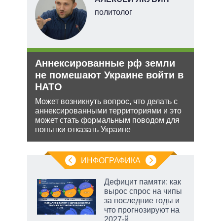
ких
политолог
Аннексированные рф земли
Рез
рф
не помешают Украине войти в
рф 
НАТО
ра
Несм
йская
обяз
Может возникнуть вопрос, что делать с
 этот
поли
аннексированными территориями и это
важн
может стать формальным поводом для
попытки отказать Украине
ИНФОГРАФИКА
 5
Дефицит памяти: как
го
вырос спрос на чипы
сть
за последние годы и
ВР
что прогнозируют на
2027-й