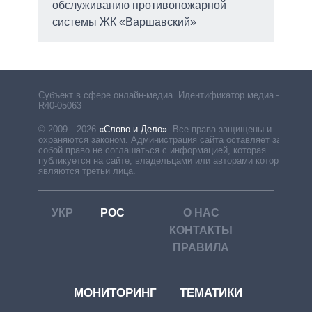
обслуживанию противопожарной
системы ЖК «Варшавский»
Субъект в сфере онлайн-медиа. Идентификатор медиа –
R40-05063
© 2009—2026
«Слово и Дело»
.
Все права защищены и
охраняются законом. Администрация сайта оставляет за
собой право не соглашаться с информацией, которая
публикуется на сайте, владельцами или авторами которой
являются третьи лица.
УКР
РОС
О НАС
КОНТАКТЫ
ПРАВИЛА
МОНИТОРИНГ
ТЕМАТИКИ