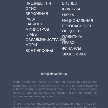
ПРЕЗИДЕНТ И
БИЗНЕС
ОФИС
КУЛЬТУРА
ВЕРХОВНАЯ
НАУКА
РАДА
НАЦИОНАЛЬНАЯ
КАБИНЕТ
БЕЗОПАСНОСТЬ
МИНИСТРОВ
ОБЩЕСТВО
ГЛАВЫ
ПОЛИТИКА
ОБЛАДМИНИСТРАЦИЙ
ПРАВО
МЭРЫ
ФИНАНСЫ
ВСЕ ПЕРСОНЫ
ЭКОНОМИКА
info@slovoidilo.ua
Использование любых материалов, размещённых на сайте,
разрешается при указании ссылки (для интернет-изданий —
гиперссылки) на www.slovoidilo.ua. Ссылка (гиперссылка)
обязательна вне зависимости от полного либо частичного
использования материалов.
Аналитическая информация об обещаниях политиков и
чиновников, размещенных на портале slovoidilo.ua, а также