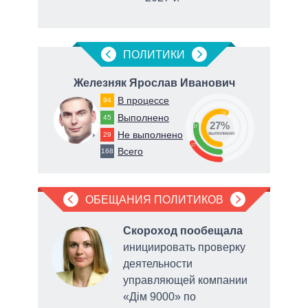
рф
ПОЛИТИКИ
ч
Железняк Ярослав Иванович
В процессе
94
56
Выполнено
45
27%
27
Не выполнено
29
о
выполнено
17
Всего
168
ОБЕЩАНИЯ ПОЛИТИКОВ
л
Скороход пообещала
инициировать проверку
деятельности
управляющей компании
«Дім 9000» по