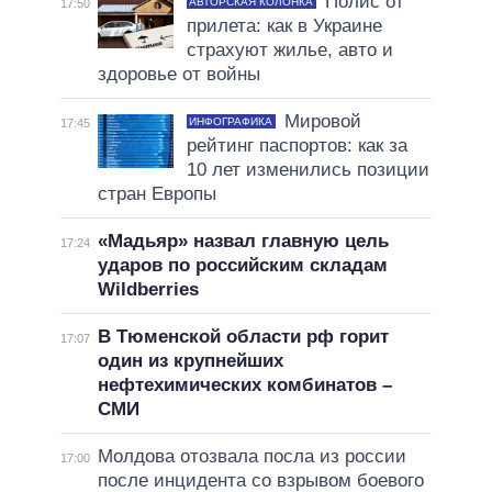
Полис от
АВТОРСКАЯ КОЛОНКА
17:50
прилета: как в Украине
страхуют жилье, авто и
здоровье от войны
Мировой
ИНФОГРАФИКА
17:45
рейтинг паспортов: как за
10 лет изменились позиции
стран Европы
«Мадьяр» назвал главную цель
17:24
ударов по российским складам
Wildberries
В Тюменской области рф горит
17:07
один из крупнейших
нефтехимических комбинатов –
СМИ
Молдова отозвала посла из россии
17:00
после инцидента со взрывом боевого