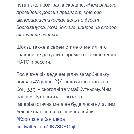
путин уже проиграл в Украине:
«Чем раньше
президент россии признает, что его
империалистическая цель не будет
достигнута, тем больше шансов на скорое
окончание войны»
.
Шольц также в своем стиле отметил, что
главное не допустить прямого столкновения
НАТО и россии.
Росія вже рік веде нещадну загарбницьку
війну в
#Україні
. 🇩🇪 непохитно стоїть на
боці 🇺🇦 – сьогодні та у майбутньому. Чим
раніше Путін визнає, що його
імперіалістична мета не буде досягнута, тим
більше шансів на закінчення війни.
#КоротковідКанцлера
pic.twitter.com/DK78DEGnjF