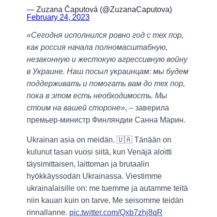
— Zuzana Čaputová (@ZuzanaCaputova)
February 24, 2023
«Сегодня исполнился ровно год с тех пор,
как россия начала полномасштабную,
незаконную и жестокую агрессивную войну
в Украине. Наш посыл украинцам: мы будем
поддерживать и помогать вам до тех пор,
пока в этом есть необходимость. Мы
стоим на вашей стороне»
, – заверила
премьер-министр Финляндии Санна Марин.
Ukrainan asia on meidän. 🇺🇦 Tänään on
kulunut tasan vuosi siitä, kun Venäjä aloitti
täysimittaisen, laittoman ja brutaalin
hyökkäyssodan Ukrainassa. Viestimme
ukrainalaisille on: me tuemme ja autamme teitä
niin kauan kuin on tarve. Me seisomme teidän
rinnallanne.
pic.twitter.com/Qxb7zhj8qR