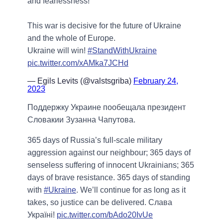
and fearlessness!
This war is decisive for the future of Ukraine
and the whole of Europe.
Ukraine will win!
#StandWithUkraine
pic.twitter.com/xAMka7JCHd
— Egils Levits (@valstsgriba)
February 24,
2023
Поддержку Украине пообещала президент
Словакии Зузанна Чапутова.
365 days of Russia’s full-scale military
aggression against our neighbour; 365 days of
senseless suffering of innocent Ukrainians; 365
days of brave resistance. 365 days of standing
with
#Ukraine
. We’ll continue for as long as it
takes, so justice can be delivered. Слава
Україні!
pic.twitter.com/bAdo20IvUe