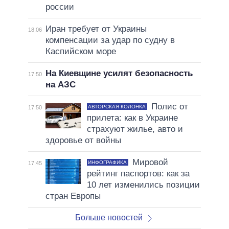
россии
Иран требует от Украины
18:06
компенсации за удар по судну в
Каспийском море
На Киевщине усилят безопасность
17:50
на АЗС
Полис от
АВТОРСКАЯ КОЛОНКА
17:50
прилета: как в Украине
страхуют жилье, авто и
здоровье от войны
Мировой
ИНФОГРАФИКА
17:45
рейтинг паспортов: как за
10 лет изменились позиции
стран Европы
Больше новостей