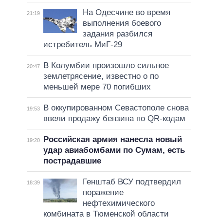
На Одесчине во время
21:19
выполнения боевого
задания разбился
истребитель МиГ-29
В Колумбии произошло сильное
20:47
землетрясение, известно о по
меньшей мере 70 погибших
В оккупированном Севастополе снова
19:53
ввели продажу бензина по QR-кодам
Российская армия нанесла новый
19:20
удар авиабомбами по Сумам, есть
пострадавшие
Генштаб ВСУ подтвердил
18:39
поражение
нефтехимического
комбината в Тюменской области