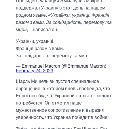
Президент Франции Эммануэль Макрон
поддержал Украину в этот день на нашем
родном языке.
«Українки, українці, Франція
разом з вами. За солідарність, перемогу та
мир»
, – написал он.
Українки, українці,
Франція разом з вами.
За солідарність, перемогу та мир.
— Emmanuel Macron (@EmmanuelMacron)
February 24, 2023
Шарль Мишель выпустил специальное
обращение, в котором вновь пообещал, что
Евросоюз будет с Украиной столько, сколько
потребуется. Он отметил наше
мужественное сопротивление и выразил
уверенность, что Украина победит в войне.