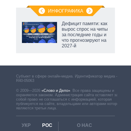
ИНФОГРАФИКА
г
Дефицит памяти: как
а 10
вырос спрос на чипы
за последние годы и
что прогнозируют на
2027-й
маги
Субъект в сфере онлайн-медиа. Идентификатор медиа –
R40-05063
© 2009—2026
«Слово и Дело»
.
Все права защищены и
охраняются законом. Администрация сайта оставляет за
собой право не соглашаться с информацией, которая
публикуется на сайте, владельцами или авторами которой
являются третьи лица.
УКР
РОС
О НАС