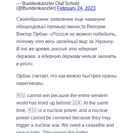
— Bundeskanzler Olaf Scholz
(@Bundeskanzler)
February 24, 2023
Своеобразное заявление еще накануне
обнародовал премьер-министр Венгрии
Виктор Орбан:
«Россия не может победить,
потому что весь западный мир за Украину.
В то же время, россия это ядерная
держава, а ядерную державу нельзя загнать
в угол»
.
Орбан считает, что как можно быстрее нужны
переговоры.
🇷🇺 cannot win because the entire western
world has lined up behind 🇺🇦. At the same
time, 🇷🇺 is a nuclear power, and a nuclear
power cannot be cornered because they may
trigger a nuclear war. We need a ceasefire and
peace talks. The sooner the better.