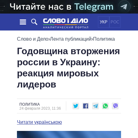
УКР
РОС
НОВОСТИ
Слово и Дело
›
Лента публикаций
›
Политика
Годовщина вторжения
ОБЕЩАНИЯ
ЛЕНТА
ПОЛИТИКА
россии в Украину:
СОБЫТИЯ
ЭКОНОМИКА
ПОЛИТИКИ
реакция мировых
СТАТЬИ
ОБЩЕСТВО
ИНФОГРАФИКА
МНЕНИЯ
МИР
ВСЕ ПОЛИТИКИ
лидеров
ОБЗОРЫ
ПРЕЗИДЕНТ И ОФИС
ВИДЕО
ДАЙДЖЕСТЫ
ВЕРХОВНАЯ РАДА
ПОЛИТИКА
ПОДДЕРЖАТЬ
КАБИНЕТ МИНИСТРОВ
24 февраля 2023, 11:36
ГЛАВЫ ОБЛАДМИНИСТРАЦИЙ
СРАВНЕНИЕ ПОЛИТИКОВ
Читати українською
МЭРЫ
ВСЕ ПЕРСОНЫ