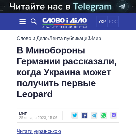
УКР
РОС
НОВОСТИ
Слово и Дело
›
Лента публикаций
›
Мир
В Минобороны
ОБЕЩАНИЯ
ЛЕНТА
ПОЛИТИКА
Германии рассказали,
СОБЫТИЯ
ЭКОНОМИКА
ПОЛИТИКИ
когда Украина может
СТАТЬИ
ОБЩЕСТВО
ИНФОГРАФИКА
МНЕНИЯ
МИР
ВСЕ ПОЛИТИКИ
получить первые
ОБЗОРЫ
ПРЕЗИДЕНТ И ОФИС
Leopard
ВИДЕО
ДАЙДЖЕСТЫ
ВЕРХОВНАЯ РАДА
ПОДДЕРЖАТЬ
КАБИНЕТ МИНИСТРОВ
ГЛАВЫ ОБЛАДМИНИСТРАЦИЙ
МИР
СРАВНЕНИЕ ПОЛИТИКОВ
25 января 2023, 15:06
МЭРЫ
Читати українською
ВСЕ ПЕРСОНЫ