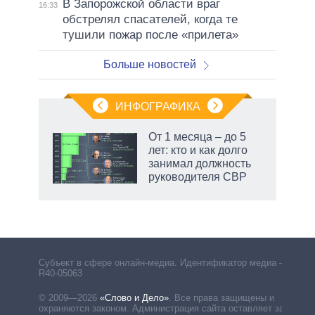
В Запорожской области враг
16:33
обстрелял спасателей, когда те
тушили пожар после «прилета»
Больше новостей
ИНФОГРАФИКА
От 1 месяца – до 5
лет: кто и как долго
не за
занимал должность
асть
руководителя СВР
елью
Субъект в сфере онлайн-медиа. Идентификатор медиа –
R40-05063
© 2009—2026
«Слово и Дело»
.
Все права защищены и
охраняются законом. Администрация сайта оставляет за