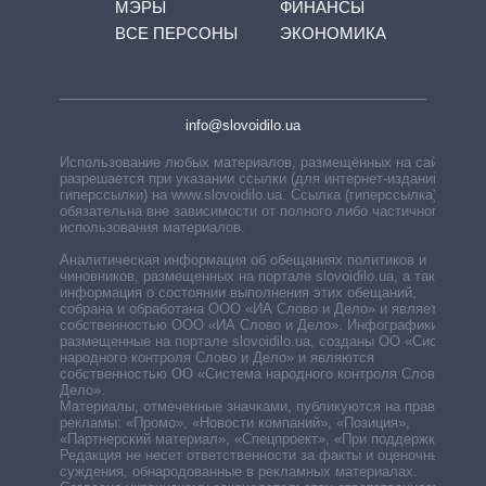
МЭРЫ
ФИНАНСЫ
ВСЕ ПЕРСОНЫ
ЭКОНОМИКА
info@slovoidilo.ua
Использование любых материалов, размещённых на сайте,
разрешается при указании ссылки (для интернет-изданий —
гиперссылки) на www.slovoidilo.ua. Ссылка (гиперссылка)
обязательна вне зависимости от полного либо частичного
использования материалов.
Аналитическая информация об обещаниях политиков и
чиновников, размещенных на портале slovoidilo.ua, а также
информация о состоянии выполнения этих обещаний,
собрана и обработана ООО «ИА Слово и Дело» и является
собственностью ООО «ИА Слово и Дело». Инфографики,
размещенные на портале slovoidilo.ua, созданы ОО «Система
народного контроля Слово и Дело» и являются
собственностью ОО «Система народного контроля Слово и
Дело».
Материалы, отмеченные значками, публикуются на правах
рекламы: «Промо», «Новости компаний», «Позиция»,
«Партнерский материал», «Спецпроект», «При поддержке».
Редакция не несет ответственности за факты и оценочные
суждения, обнародованные в рекламных материалах.