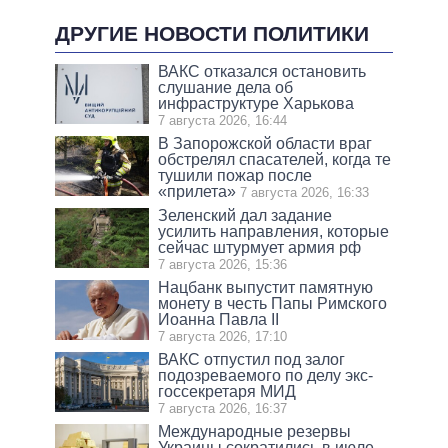
ДРУГИЕ НОВОСТИ ПОЛИТИКИ
ВАКС отказался остановить
слушание дела об
инфраструктуре Харькова
7 августа 2026, 16:44
В Запорожской области враг
обстрелял спасателей, когда те
тушили пожар после
«прилета»
7 августа 2026, 16:33
Зеленский дал задание
усилить направления, которые
сейчас штурмует армия рф
7 августа 2026, 15:36
Нацбанк выпустит памятную
монету в честь Папы Римского
Иоанна Павла II
7 августа 2026, 17:10
ВАКС отпустил под залог
подозреваемого по делу экс-
госсекретаря МИД
7 августа 2026, 16:37
Международные резервы
Украины сократились в июле