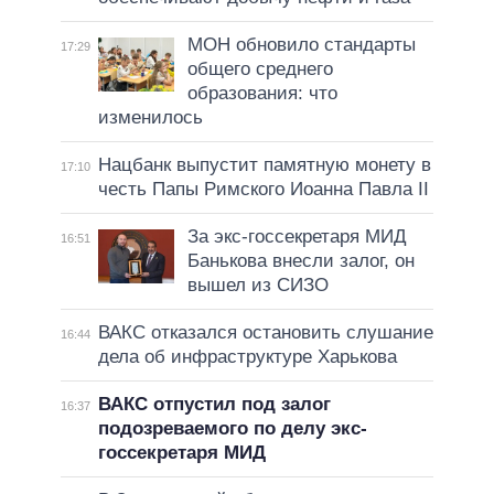
МОН обновило стандарты
17:29
общего среднего
образования: что
изменилось
Нацбанк выпустит памятную монету в
17:10
честь Папы Римского Иоанна Павла II
За экс-госсекретаря МИД
16:51
Банькова внесли залог, он
вышел из СИЗО
ВАКС отказался остановить слушание
16:44
дела об инфраструктуре Харькова
ВАКС отпустил под залог
16:37
подозреваемого по делу экс-
госсекретаря МИД