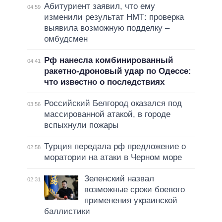
Абитуриент заявил, что ему
04:59
изменили результат НМТ: проверка
выявила возможную подделку –
омбудсмен
Рф нанесла комбинированный
04:41
ракетно-дроновый удар по Одессе:
что известно о последствиях
Российский Белгород оказался под
03:56
массированной атакой, в городе
вспыхнули пожары
Турция передала рф предложение о
02:58
моратории на атаки в Черном море
Зеленский назвал
02:31
возможные сроки боевого
применения украинской
баллистики