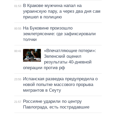
В Кракове мужчина напал на
01:53
украинскую пару, а через два дня сам
пришел в полицию
На Буковине произошло
00:55
землетрясение: где зафиксировали
толчки
«Впечатляющие потери»:
00:41
Зеленский оценил
результаты 40-дневной
операции против рф
Испанская разведка предупредила о
23:55
новой попытке массового прорыва
мигрантов в Сеуту
Россияне ударили по центру
21:57
Павлограда, есть пострадавшие