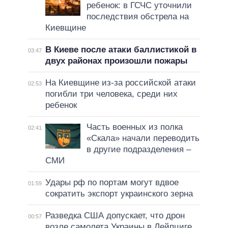
ребенок: в ГСЧС уточнили
последствия обстрела на
Киевщине
В Киеве после атаки баллистикой в
03:47
двух районах произошли пожары
На Киевщине из-за российской атаки
02:53
погибли три человека, среди них
ребенок
Часть военных из полка
02:41
«Скала» начали переводить
в другие подразделения –
СМИ
Удары рф по портам могут вдвое
01:59
сократить экспорт украинского зерна
Разведка США допускает, что дрон
00:57
возле самолета Украины в Лейпциге