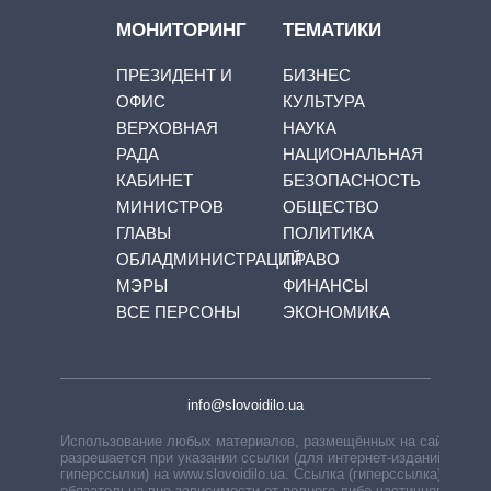
МОНИТОРИНГ
ТЕМАТИКИ
ПРЕЗИДЕНТ И
БИЗНЕС
ОФИС
КУЛЬТУРА
ВЕРХОВНАЯ
НАУКА
РАДА
НАЦИОНАЛЬНАЯ
КАБИНЕТ
БЕЗОПАСНОСТЬ
МИНИСТРОВ
ОБЩЕСТВО
ГЛАВЫ
ПОЛИТИКА
ОБЛАДМИНИСТРАЦИЙ
ПРАВО
МЭРЫ
ФИНАНСЫ
ВСЕ ПЕРСОНЫ
ЭКОНОМИКА
info@slovoidilo.ua
Использование любых материалов, размещённых на сайте,
разрешается при указании ссылки (для интернет-изданий —
гиперссылки) на www.slovoidilo.ua. Ссылка (гиперссылка)
обязательна вне зависимости от полного либо частичного