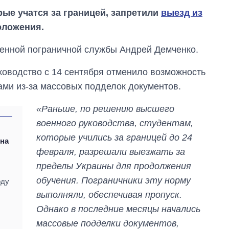
ые учатся за границей, запретили
выезд из
оложения.
енной пограничной службы Андрей Демченко.
ководство с 14 сентября отменило возможность
ми из-за массовых подделок документов.
«Раньше, по решению высшего
военного руководства, студентам,
,
которые учились за границей до 24
 на
февраля, разрешали выезжать за
я
пределы Украины для продолжения
обучения. Пограничники эту норму
оду
выполняли, обеспечивая пропуск.
Как выросли
Однако в последние месяцы начались
тарифы на
массовые подделки документов,
холодную воду в