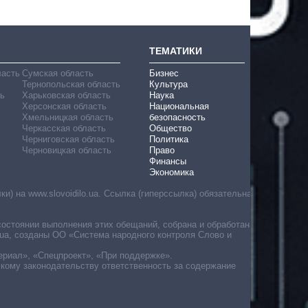
ТЕМАТИКИ
ласть
Сумская область
Бизнес
Тернопольская область
Культура
ь
Харьковская область
Наука
Херсонская область
Национальная
Хмельницкая область
безопасность
Черкасская область
Общество
Черниговская область
Политика
Черновицкая область
Право
Финансы
Экономика
) на www.slovoidilo.ua. Ссылка (гиперссылка) обязательна
состоянии выполнения этих обещаний, собрана и обработана
ua, созданы ОО «Система народного контроля Слово и
ериал», «Спецпроект», «При поддержке».
скому законодательству ответственность за содержание