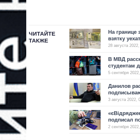
На границе 
ЧИТАЙТЕ
взятку уеха
ТАКЖЕ
28 августа 2022,
В МВД расс
студентам д
5 сентября 2022,
Данилов ра
подписываю
3 августа 2022, 
«єВідряджен
подписал п
2 сентября 2022,