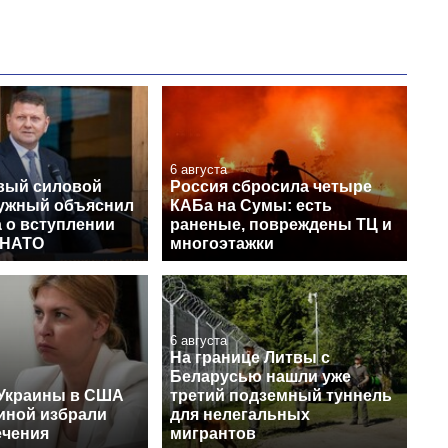
6 августа
вый силовой
Россия сбросила четыре
лужный объяснил
КАБа на Сумы: есть
 о вступлении
раненые, повреждены ТЦ и
 НАТО
многоэтажки
6 августа
На границе Литвы с
Беларусью нашли уже
 Украины в США
третий подземный туннель
ной избрали
для нелегальных
ечения
мигрантов