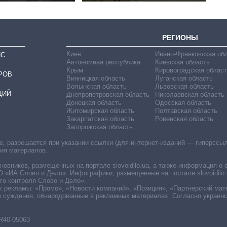
РЕГИОНЫ
Киев
Ивано-Франковская об
ИС
Автономная республика
Киевская область
Крым
Кировоградская област
РОВ
Винницкая область
Луганская область
Волынская область
Львовская область
ЦИЙ
Днепропетровская область
Николаевская область
Донецкая область
Одесская область
Житомирская область
Полтавская область
Закарпатская область
Ровенская область
Запорожская область
 разрешается при указании ссылки (для интернет-изданий — гиперссылки
ния материалов.
овников, размещенных на портале slovoidilo.ua, а также информация о 
«ИА Слово и Дело». Инфографики, размещенные на портале slovoidilo.
о контроля Слово и Дело».
х рекламы: «Промо», «Новости компаний», «Позиция», «Партнерский мат
е суждения, обнародованные в рекламных материалах. Согласно украин
R40-05063