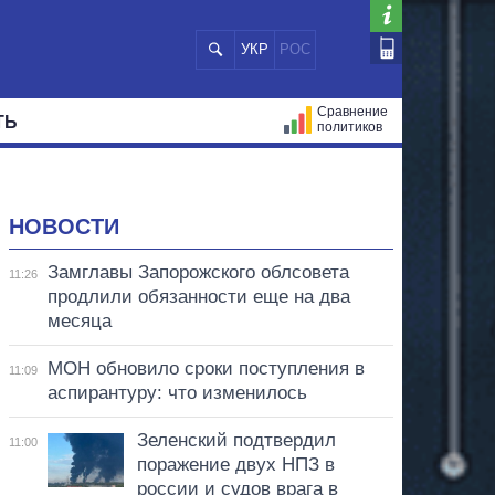
УКР
РОС
Сравнение
ТЬ
политиков
СТРАЦИЙ
МЭРЫ
ВСЕ ПЕРСОНЫ
НОВОСТИ
Замглавы Запорожского облсовета
11:26
продлили обязанности еще на два
месяца
МОН обновило сроки поступления в
11:09
аспирантуру: что изменилось
Зеленский подтвердил
11:00
поражение двух НПЗ в
россии и судов врага в