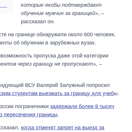
городах Украины
которые якобы подтверждают
на начало августа
обучение мужчин за границей»
, –
рассказал он.
сте на границе обнаружили около 600 человек,
нты об обучении в зарубежных вузах.
 возможность пропуска даже этой категории
ентов через границу не пропускают»,
–
мандующий ВСУ Валерий Залужный попросил
ским студентам выезжать за границу для учеб
ы.
оссии пограничники
задержали более 8 тысяч
го пересечения границы
.
ссказал,
когда отменят запрет на выезд за