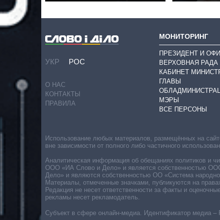
МОНИТОРИНГ
ПРЕЗИДЕНТ И ОФ
УКР
РОС
ВЕРХОВНАЯ РАДА
КАБИНЕТ МИНИСТ
ГЛАВЫ
О НАС
ОБЛАДМИНИСТРА
КОНТАКТЫ
МЭРЫ
ПРАВИЛА
ВСЕ ПЕРСОНЫ
Использование любых материалов, размещённых на сайте,
вне зависимости от полного либо частичного использова
Аналитическая информация об обещаниях политиков и чин
ООО «ИА Слово и Дело» и является собственностью ООО 
Дело» и являются собственностью ОО «Система народног
Материалы, отмеченные значками, публикуются на права
Редакция не несет ответственности за факты и оценочны
рекламы несет рекламодатель.
Субъект в сфере онлайн-медиа. Идентификатор медиа – 