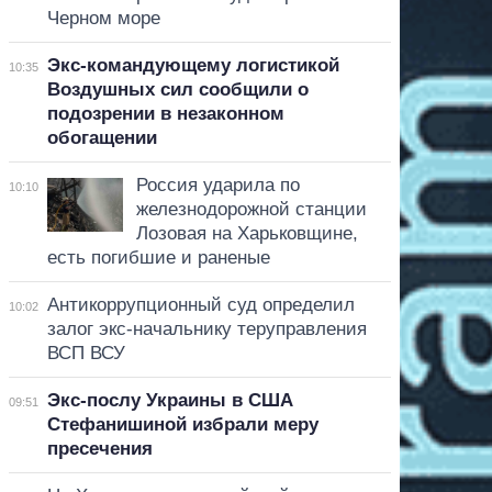
Черном море
Экс-командующему логистикой
10:35
Воздушных сил сообщили о
подозрении в незаконном
обогащении
Россия ударила по
10:10
железнодорожной станции
Лозовая на Харьковщине,
есть погибшие и раненые
Антикоррупционный суд определил
10:02
залог экс-начальнику теруправления
ВСП ВСУ
Экс-послу Украины в США
09:51
Стефанишиной избрали меру
пресечения