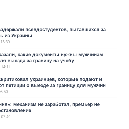
задержали псевдостудентов, пытавшихся за
ть из Украины
 13:39
казали, какие документы нужны мужчинам-
ля выезда за границу на учебу
 14:11
скритиковал украинцев, которые подают и
т петиции о выезде за границу для мужчин
05:50
ня»: механизм не заработал, премьер не
остановление
 07:49