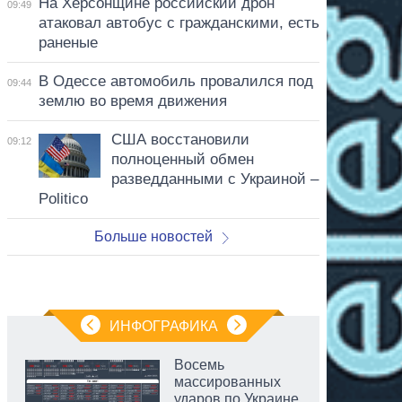
На Херсонщине российский дрон
09:49
атаковал автобус с гражданскими, есть
раненые
В Одессе автомобиль провалился под
09:44
землю во время движения
США восстановили
09:12
полноценный обмен
разведданными с Украиной –
Politico
Больше новостей
ИНФОГРАФИКА
Восемь
массированных
ударов по Украине