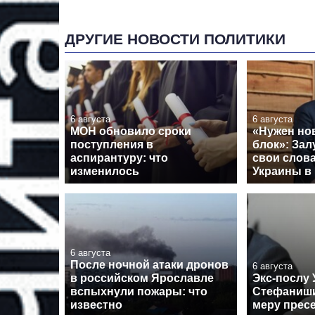
ДРУГИЕ НОВОСТИ ПОЛИТИКИ
6 августа
6 августа
МОН обновило сроки
«Нужен но
поступления в
блок»: За
аспирантуру: что
свои слова
изменилось
Украины в
6 августа
После ночной атаки дронов
6 августа
в российском Ярославле
Экс-послу
вспыхнули пожары: что
Стефаниши
известно
меру прес