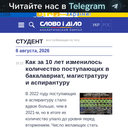
1209
УКР
РОС
НОВОСТИ
СТУДЕНТ
все публикации по тегу
6 августа, 2026
ОБЕЩАНИЯ
ЛЕНТА
ПОЛИТИКА
Как за 10 лет изменилось
СОБЫТИЯ
ЭКОНОМИКА
15:12
ПОЛИТИКИ
количество поступающих в
СТАТЬИ
ОБЩЕСТВО
бакалавриат, магистратуру
ИНФОГРАФИКА
МНЕНИЯ
МИР
ВСЕ ПОЛИТИКИ
и аспирантуру
ОБЗОРЫ
ПРЕЗИДЕНТ И ОФИС
ВИДЕО
В 2022 году поступающих
ДАЙДЖЕСТЫ
ВЕРХОВНАЯ РАДА
в аспирантуру стало
ПОДДЕРЖАТЬ
КАБИНЕТ МИНИСТРОВ
вдвое больше, чем в
ГЛАВЫ ОБЛАДМИНИСТРАЦИЙ
2021-м, но в итоге их
СРАВНЕНИЕ ПОЛИТИКОВ
количество упало до уровня перед
МЭРЫ
вторжением. Число желающих стать