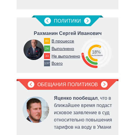
ПОЛИТИКИ
ч
Рахманин Сергей Иванович
В процессе
80
58
Выполнено
24
18%
24
Не выполнено
33
о
выполнено
18
Всего
137
ОБЕЩАНИЯ ПОЛИТИКОВ
ла
Яценко пообещал
, что в
рку
ближайшее время подаст
исковое заявление в суд
нии
относительно повышения
тарифов на воду в Умани
утеч