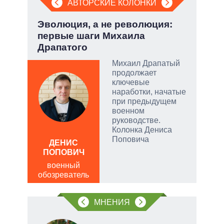
АВТОРСКИЕ КОЛОНКИ
.
Эволюция, а не революция:
При
первые шаги Михаила
пер
Драпатого
опе
ы:
Михаил Драпатый
а
продолжает
е
ключевые
а –
наработки, начатые
при предыдущем
.
военном
ла
руководстве.
Колонка Дениса
, а
Поповича
ДЕНИС
Д
чаще
ПОПОВИЧ
ПО
яжном
военный
в
обозреватель
обо
МНЕНИЯ