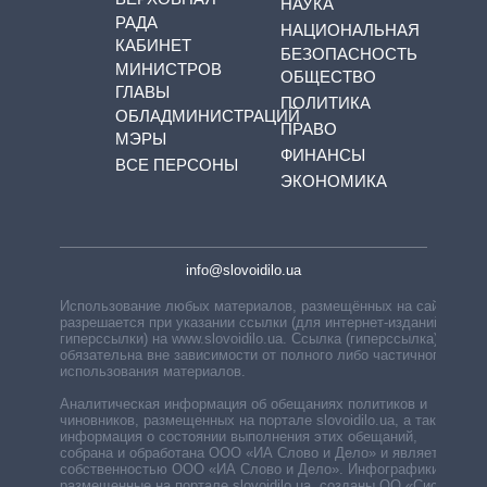
НАУКА
РАДА
НАЦИОНАЛЬНАЯ
КАБИНЕТ
БЕЗОПАСНОСТЬ
МИНИСТРОВ
ОБЩЕСТВО
ГЛАВЫ
ПОЛИТИКА
ОБЛАДМИНИСТРАЦИЙ
ПРАВО
МЭРЫ
ФИНАНСЫ
ВСЕ ПЕРСОНЫ
ЭКОНОМИКА
info@slovoidilo.ua
Использование любых материалов, размещённых на сайте,
разрешается при указании ссылки (для интернет-изданий —
гиперссылки) на www.slovoidilo.ua. Ссылка (гиперссылка)
обязательна вне зависимости от полного либо частичного
использования материалов.
Аналитическая информация об обещаниях политиков и
чиновников, размещенных на портале slovoidilo.ua, а также
информация о состоянии выполнения этих обещаний,
собрана и обработана ООО «ИА Слово и Дело» и является
собственностью ООО «ИА Слово и Дело». Инфографики,
размещенные на портале slovoidilo.ua, созданы ОО «Система