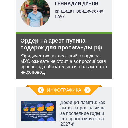
ГЕННАДИЙ ДУБОВ
тель
кандидат юридических
наук
и
Ордер на арест путина –
Зая
О и
подарок для пропаганды рф
яде
пут
Юридических последствий от ордера
экс
МУС ожидать не стоит, а вот российская
ии на
пропаганда обязательно использует этот
 по
Бела
инфоповод
мише
НАТО
нача
ИНФОГРАФИКА
Дефицит памяти: как
вырос спрос на чипы
за последние годы и
ет
что прогнозируют на
2027-й