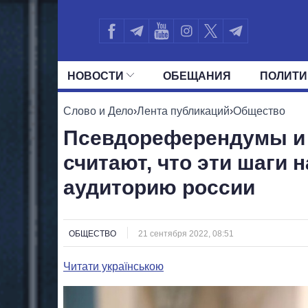
НОВОСТИ
ОБЕЩАНИЯ
ПОЛИТИ
ВСЕ ПОЛИТИКИ
ПРЕЗИДЕНТ И ОФ
Слово и Дело
›
Лента публикаций
›
Общество
Псевдореферендумы и и
считают, что эти шаги
аудиторию россии
ОБЩЕСТВО
21 сентября 2022, 08:51
Читати українською