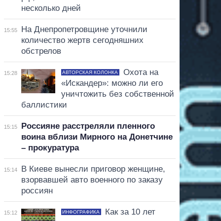
несколько дней
На Днепропетровщине уточнили
15:55
количество жертв сегодняшних
обстрелов
Охота на
АВТОРСКАЯ КОЛОНКА
15:28
«Искандер»: можно ли его
уничтожить без собственной
баллистики
Россияне расстреляли пленного
15:15
воина вблизи Мирного на Донетчине
– прокуратура
В Киеве вынесли приговор женщине,
15:14
взорвавшей авто военного по заказу
россиян
Как за 10 лет
ИНФОГРАФИКА
15:12