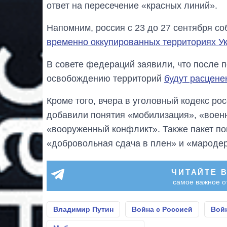
ответ на пересечение «красных линий».
Напомним, россия с 23 до 27 сентября с
временно оккупированных территориях У
В совете федераций заявили, что после
освобождению территорий
будут расцене
Кроме того, вчера в уголовный кодекс ро
добавили понятия «мобилизация», «воен
«вооруженный конфликт». Также пакет поп
«добровольная сдача в плен» и «мародер
ЧИТАЙТЕ 
самое важное о
Владимир Путин
Война с Россией
Войн