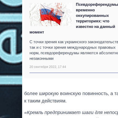
Псевдореферендумы
временно
оккупированных
территориях: что
известно на данный
момент
С точки зрения как украинского законодательств
так и с точки зрения международных правовых
норм, псевдореферендумы являются абсолютн
незаконными
20 сентября 2022, 17:44
более широкую воинскую повинность, а т
к таким действиям.
«Кремль предпринимает шаги для непоср