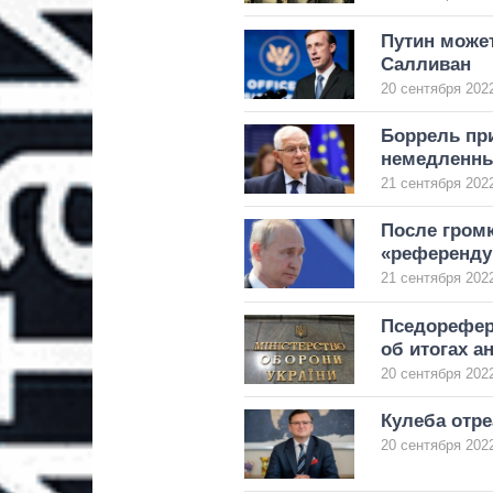
Путин може
Салливан
20 сентября 2022
Боррель при
немедленны
21 сентября 2022
После громк
«референду
21 сентября 2022
Пседорефер
об итогах 
20 сентября 2022
Кулеба отр
20 сентября 2022