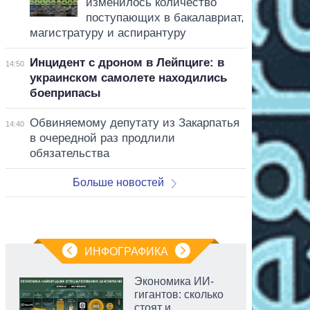
изменилось количество
поступающих в бакалавриат,
магистратуру и аспирантуру
Инцидент с дроном в Лейпциге: в
14:50
украинском самолете находились
боеприпасы
Обвиняемому депутату из Закарпатья
14:40
в очередной раз продлили
обязательства
Больше новостей
ИНФОГРАФИКА
Экономика ИИ-
гигантов: сколько
стоят и