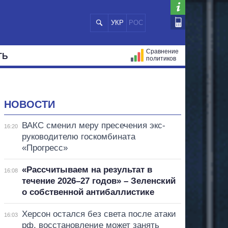
УКР
РОС
Сравнение
ТЬ
политиков
СТРАЦИЙ
МЭРЫ
ВСЕ ПЕРСОНЫ
НОВОСТИ
ВАКС сменил меру пресечения экс-
16:20
руководителю госкомбината
«Прогресс»
«Рассчитываем на результат в
16:08
течение 2026–27 годов» – Зеленский
о собственной антибаллистике
Херсон остался без света после атаки
16:03
рф, восстановление может занять