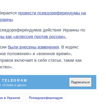
обирается
провести псевдореферендумы на
краины
.
 псевдореферендумов действия Украины по
ны как «агрессия против россии».
ссии
были внесены изменения
. В кодекс
ное положение» и «военное время»,
равок включает в себя статьи, такие как
ство».
В TELEGRAM
Подписаться
т «Слово и дело»
а в Украине
Псевдореферендум